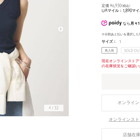
定価 ¥
6,930
(税込)
UAマイル：
1,890
マイ
なら
月々1
※分割あと払いを選択した
サイズ：
1
再入荷
SOLD OU
現在オンラインストア
の在庫状況をご確認い
オンライン
4
/
32
オンラインスト
身長168 B80 W58 H86 着用サイズ：1
店舗在