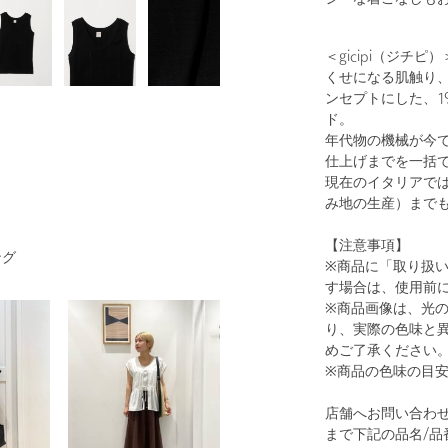
＜gicipi（ジチピ）
くせになる肌触り
ンセプトにした、1
1
32
ド。
年代物の機械が今
仕上げまでを一括
現在のイタリアで
み地の生産）まで
【注意事項】
ング
※商品に「取り扱
す場合は、使用前
※商品画像は、光
り、実際の色味と
OFF WHITE
めご了承ください
※商品の色味の目
店舗へお問い合わせの際は
まで下記の品名/品