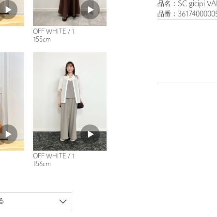
品名：SC gicipi V
品番：3617400000
OFF WHITE / 1
155cm
OFF WHITE / 1
156cm
る