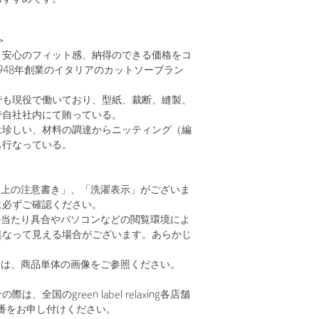
＞
、安心のフィット感、納得のできる価格をコ
948年創業のイタリアのカットソーブラン
でも現役で働いており、型紙、裁断、縫製、
で自社社内にて賄っている。
は珍しい、材料の調達からニッティング（編
も行なっている。
い上の注意書き」、「洗濯表示」がございま
に必ずご確認ください。
の当たり具合やパソコンなどの閲覧環境によ
異なって見える場合がございます。あらかじ
。
安は、商品単体の画像をご参照ください。
、全国のgreen label relaxing各店舗
番をお申し付けください。