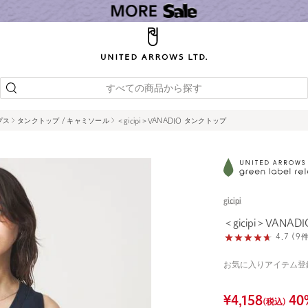
すべての商品から探す
プス
タンクトップ / キャミソール
＜gicipi＞VANADIO タンクトップ
gicipi
＜gicipi＞VANA
4.7 (
お気に入りアイテム登
¥
4,158
40
(税込)