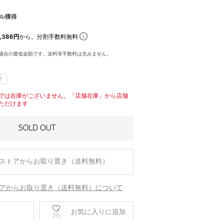
ル獲得
,386円
から。分割手数料無料
場合の最低金額です。送料等手数料は含みません。
T
では在庫がございません。「店舗在庫」から店舗
ただけます
SOLD OUT
ストアからお取り置き（送料無料）
アからお取り置き（送料無料）について
身長168 B80 W58 H86 着用サイズ：1
庫
お気に入りに追加
215