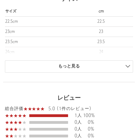
■メーカー品番
WHITE：WARISTT4（メーカーカラー名：WHITE）
サイズ
cm
SILVER：WARISTA4（メーカーカラー名：SILVER）
BLACK：WARISTX4（メーカーカラー名：BLACK）
22.5cm
22.5
23cm
23
Width：D
ウィメンズモデル
23.5cm
23.5
24cm
24
＜New Balance（ニューバランス）＞
24.5cm
24.5
1906年に誕生してから、常により良いフィット性を追求している
もっと見る
＜New Balance＞。
25cm
25
独自のフィッティングシステム「ウイズサイジング」をはじめ、
商品は、独自の採寸方法により採寸されています。
シューズ自体の設計や構造からフィット性を最優先したシューズ
サイズガイドを見る
づくりを行っています。
レビュー
それはどんなに優れた機能を備えていても、フィットしなければ
意味がないと考えるからです。
5.0 (1件のレビュー)
総合評価
1人
100%
0人
0%
【注意事項】
0人
0%
※画像の商品はサンプルです。
0人
0%
※商品に「取り扱い上の注意書き」、「洗濯表示」がございます