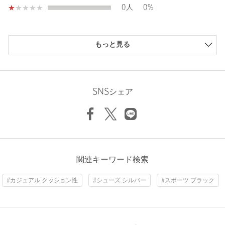
0人
0%
場合は、使用前に必ずご確認ください。
※商品画像は、光の当たり具合やパソコンなどの閲覧環境によ
り、実際の色味と異なって見える場合がございます。あらかじめ
購入商品のサイズ感
ご了承ください。
もっと見る
※商品の色味の目安は、商品単体の画像をご参照ください。
小さい
0人
0%
少し小さい
0人
0%
※シューズの重量は、シューズ本体のみ両足の重量となります。
ちょうどよい
1人
100%
箱や付属品は計測に含まれません。
少し大きい
0人
0%
SNSシェア
※商品に不良が無い場合、包装紙および箱の破損がございまして
大きい
0人
0%
も発送いたします。あらかじめご了承ください。
※WEBサイト・一部店舗限定サイズ：22.5cm / 25cm
店舗へお問い合わせの際は、全国のgreen label relaxing各店舗ま
で下記の品名/品番をお申し付けください。
品名：◆NB WARISTX4 品番：36314000158
ニックネーム： さくら
関連キーワード検索
投稿日： 2026年7月5日
#カジュアル クッション性
#シューズ シルバー
#スポーツ ブラック
購入カラー：WHITE
｜
購入サイズ：23.5cm
商品詳細
購入商品のサイズ感：
ちょうどよい
注文キャンセル
対象商品
幅は広めですが、コンパクトな作りということでサイズアップ