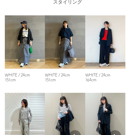
して購入しました。
返品
対象商品
返品等について
スタイリング
試着したところ、ちょうどよかったです。
裾上げ
対象外商品
裾上げについて
身長：
155cm
タイプ
WOMEN
普段の着用サイズ：
23cm
カテゴリー
シューズ
|
スニーカー / スリッポン
参考になった
サイズ
22.5cm 23cm 23.5cm 24cm 24.5cm 25cm
素材
洗濯表示
-
洗濯表示について
※レビューは、個人の主観による感想・体感によるもので、商品の効果や性
能を保証するものではありません。
原産国
-
WHITE / 24cm
WHITE / 24cm
WHITE / 24cm
151cm
151cm
164cm
商品番号
3631-4-000158
もっと見る