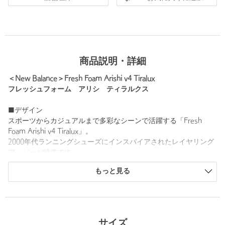
商品説明・詳細
＜New Balance＞Fresh Foam Arishi v4 Tiralux
フレッシュフォーム アリシ ティラルクス
■デザイン
スポーツからカジュアルまで多彩なシーンで活躍する「Fresh
Foam Arishi v4 Tiralux」。
2000年代ランニングシューズにインスパイアされたレイヤリング
アッパーが特徴です。
もっと見る
フィット性と洗練されたシルエットに、クッション性と安定性を
高めたFresh Foamミッドソールが、
快適な履き心地を提供します。
サイズ