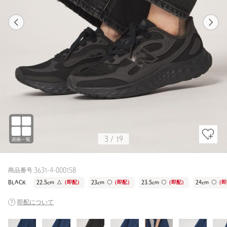
1
19
3
19
WHITE / 24cm
WHITE
151cm
3
/
19
商品番号 3631-4-000158
BLACK
22.5cm
△
（即配）
23cm
〇
（即配）
23.5cm
〇
（即配）
24cm
〇
（即
即配について