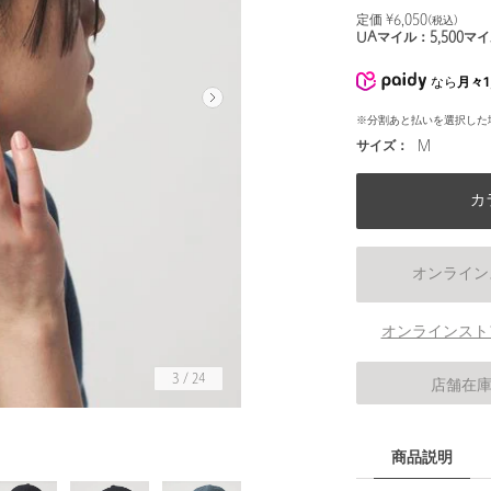
定価 ¥
6,050
(税込)
UAマイル：
5,500
マイ
なら
月々1
※分割あと払いを選択した
サイズ：
M
カ
オンライン
オンラインスト
3
/
24
店舗在
商品説明