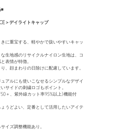
■
FACE＞デイライトキャップ
ときに重宝する、軽やかで扱いやすいキャッ
トな生地感のリサイクルナイロン生地は、コ
感と表情が特徴。
より、顔まわりの日除けに配慮しています。
ジュアルにも使いこなせるシンプルなデザイ
ないサイドの刺繍ロゴもポイント。
F50＋、紫外線カット率95%以上)機能付
ちょうどよい、定番として活用したいアイテ
るサイズ調整機能あり。