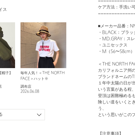
=============
ケア方法：手洗い
イス
=============
■メーカー品番：NN
・BLACK：ブラッ
1
24
・MD.GRAY：ス
・ユニセックス
・M（56〜58cm）
＜THE NORTH
カリフォルニア州
【帽子】
毎年人気！＜THE NORTH
ブランドネームのTH
FACE＞ハット🌞
１年中太陽の日が
店
調布店
いう言葉がある程
2026.06.08
登頂は困難極める
BLACK
険しい道をいくと
う、
る
という思いがこの
【注意事項】