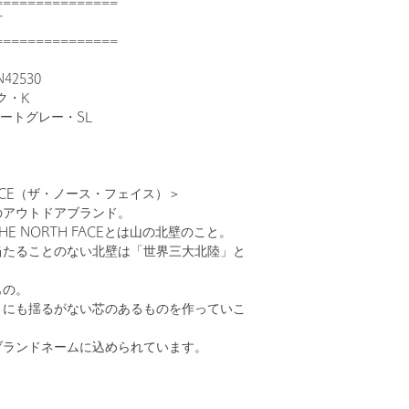
===============
可
===============
42530
ク・K
レートグレー・SL
 FACE（ザ・ノース・フェイス）＞
のアウトドアブランド。
E NORTH FACEとは山の北壁のこと。
当たることのない北壁は「世界三大北陸」と
、
もの。
きにも揺るがない芯のあるものを作っていこ
ブランドネームに込められています。