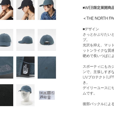
■WEB限定展開商品
＜THE NORTH 
■デザイン
さっとかぶりたい
プ。
光沢を抑え、マッ
ットンライクな質
硬めで長いつばに
スポーティにもカ
ンで、主張しすぎ
UVプロテクト(UP
き。
デイリーユースに
ムです。
後部バックルによ