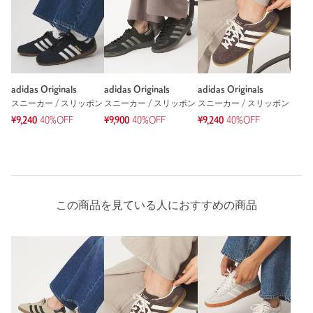
普段の着用サイズ：
24.5cm
カテゴリー
シューズ
|
スニーカー / スリッポン
参考になった
サイズ
22.5cm 23cm 23.5cm 24cm 24.5cm 25cm
素材
洗濯表示
-
洗濯表示について
adidas Originals
adidas Originals
adidas Originals
スニーカー / スリッポン
スニーカー / スリッポン
スニーカー / スリッポン
商品番号
3631-4-000218
ニックネーム： じゅえる
¥9,240
40%OFF
¥9,900
40%OFF
¥9,240
40%OFF
投稿日： 2026年3月30日
購入カラー：LT.PINK
｜
購入サイズ：23cm
購入商品のサイズ感：
ちょうどよい
ピンクが可愛くて、春や夏にたくさん履きたいと思います。
この商品を見ている人におすすめの商品
性別：
女性
年代：
40代後半
身長：
156cm
普段の着用サイズ：
23cm
参考になった