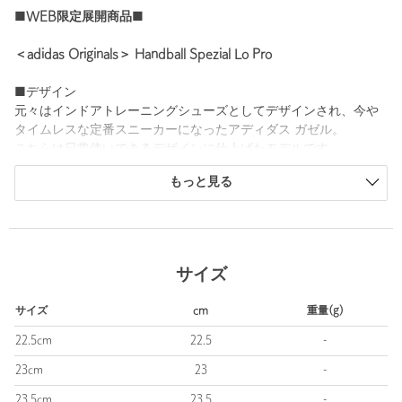
■WEB限定展開商品■
＜adidas Originals＞ Handball Spezial Lo Pro
■デザイン
元々はインドアトレーニングシューズとしてデザインされ、今や
タイムレスな定番スニーカーになったアディダス ガゼル。
こちらは日常使いできるデザインに仕上げたモデルです。
もっと見る
ソフトなスエードを使ったアッパーに、ワードローブのどんなア
イテムともエフォートレスに合わせられる、落ち着いた色使いを
採用。
アディダスの伝統にオマージュを込めたレトロ調のデザインとな
サイズ
っています。
サイズ
cm
重量(g)
■素材
天然皮革/合成皮革/ゴム底
22.5cm
22.5
-
23cm
23
-
■メーカー品番：IH5484
23.5cm
23.5
-