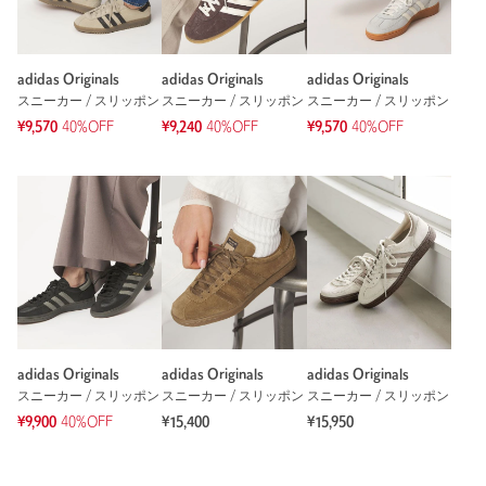
adidas Originals
adidas Originals
adidas Originals
スニーカー / スリッポン
スニーカー / スリッポン
スニーカー / スリッポン
※レビューは、個人の主観による感想・体感によるもので、商品の効果や性
能を保証するものではありません。
¥9,570
40%OFF
¥9,240
40%OFF
¥9,570
40%OFF
もっと見る
adidas Originals
adidas Originals
adidas Originals
スニーカー / スリッポン
スニーカー / スリッポン
スニーカー / スリッポン
¥9,900
40%OFF
¥15,400
¥15,950