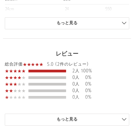
＜adidas Originals（アディダス オリジナルス）＞
24cm
24
550
＜adidas Originals＞は、＜adidas＞の豊かなスポーツの伝統にイ
ンスピレーションを受け、2001年に設立されたストリートスポー
24.5cm
24.5
-
ツウェアブランドです。
もっと見る
＜adidas＞の歴史を継承しながら、スポーツにおける信念や創造
25cm
25
-
性を、現代のユースカルチャーに反映したプロダクトを通じて、
商品は、独自の採寸方法により採寸されています。
ブランドのレガシーを進化させ続けています。
サイズガイドを見る
1972年に初めて使用されたアイコニックなトレフォイルロゴをシ
レビュー
ンボルマークに、クリエイティブ な人々に支持されているアディ
ダス オリジナルスは、ストリートカルチャーに向けたスポーツウ
5.0 (2件のレビュー)
総合評価
ェアブランドのパイオニアとして道を切り開き続けます。
2人
100%
0人
0%
0人
0%
【注意事項】
0人
0%
※一定期間経過後に店舗で販売する可能性がございます。
0人
0%
※商品を使用前に、タグ等に記載されている「取り扱い上の注意
書き」、「洗濯表示」を必ずご確認ください。
購入商品のサイズ感
※商品画像は、光の当たり具合やパソコンなどの閲覧環境によ
もっと見る
り、実際の色味と異なって見える場合がございます。あらかじめ
小さい
0人
0%
ご了承ください。
少し小さい
0人
0%