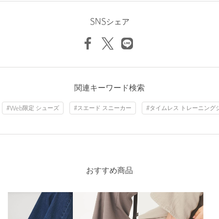
※商品の色味の目安は、商品単体の画像をご参照ください。
ちょうどよい
2人
100%
少し大きい
0人
0%
SNSシェア
※シューズの重量は、シューズ本体のみ両足の重量となります。
大きい
0人
0%
箱や付属品は計測に含まれません。
※商品に不良が無い場合、包装紙および箱の破損がございまして
も発送いたします。あらかじめご了承ください。
お問い合わせの際は、ユナイテッドアローズ カスタマーサービ
ニックネーム： m
関連キーワード検索
スデスクまで下記の品名/品番をお申し付けください。
投稿日： 2026年4月26日
品名：★★adidas W GAZELLE ID 品番：36314000218
#Web限定 シューズ
#スエード スニーカー
#タイムレス トレーニング
購入カラー：LT.PINK
｜
購入サイズ：24.5cm
購入商品のサイズ感：
ちょうどよい
商品詳細
春らしい優しいピンク。柔らかなトーンでまとめても、ブラッ
クのワントーンの差し色にも良さそうです。サイズ感はいつも
注文キャンセル
対象商品
と同じサイズでちょうど良かったです。
おすすめ商品
返品
対象商品
返品等について
性別：
女性
裾上げ
対象外商品
裾上げについて
年代：
40代後半
身長：
165cm
タイプ
WOMEN