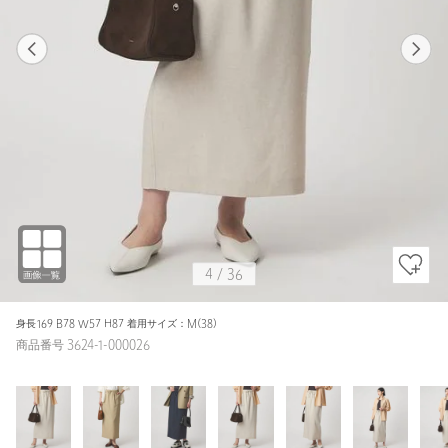
1
36
4
36
NAVY / S(36)
NATURAL
154cm
4
/
36
身長169 B78 W57 H87 着用サイズ：M(38)
商品番号 3624-1-000026