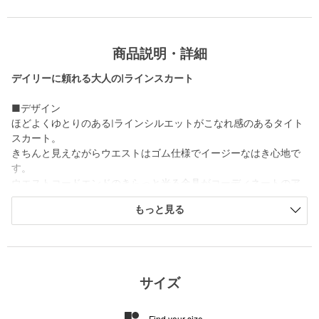
商品説明・詳細
デイリーに頼れる大人のIラインスカート
■デザイン
ほどよくゆとりのあるIラインシルエットがこなれ感のあるタイト
スカート。
きちんと見えながらウエストはゴム仕様でイージーなはき心地で
す。
ウエストコードエンドのきらっと光る金具がコーディネートのア
クセントに。
もっと見る
きれいめにもカジュアルスタイルにも着こなせる素材感で、デイ
リーの着回しに重宝するおすすめの一着です。
■素材
ナチュラルな表情のある素材感。
サイズ
ほどよい生地のハリ感とドライなタッチで、さらりとしたはき心
地が特徴です。
Find your size
カラーのメランジ感が特徴で、奥行きのある色味に仕上げまし