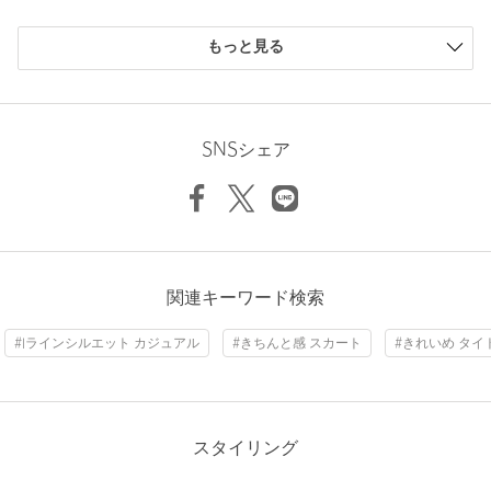
機能性：防シワ（着用時シワになりにくい）
ケア方法：洗濯機洗い可
購入商品のサイズ感
もっと見る
============================
小さい
0人
0%
少し小さい
0人
0%
【注意事項】
ちょうどよい
12人
92%
※＜SHORT-36 サイズ＞は、身長を基準としておりますがあくま
少し大きい
1人
8%
でも目安となりますので、サイズ感は記載の採寸表をご確認くだ
SNSシェア
大きい
0人
0%
さいませ。
XS-S(SHORT-36)
S(36)
M(38)
※商品に「取り扱い上の注意書き」、「洗濯表示」がございます
場合は、使用前に必ずご確認ください。
※商品画像は、光の当たり具合やパソコンなどの閲覧環境によ
り、実際の色味と異なって見える場合がございます。あらかじめ
Check the recommended size
ご了承ください。
ニックネーム： のん
関連キーワード検索
※商品の色味の目安は、商品単体の画像をご参照ください。
Try this item on
投稿日： 2026年4月28日
#Iラインシルエット カジュアル
#きちんと感 スカート
#きれいめ タイ
購入カラー：NAVY
｜
購入サイズ：M(38)
店舗へお問い合わせの際は、全国のgreen label relaxing各店舗ま
で下記の品名/品番をお申し付けください。
購入商品のサイズ感：
ちょうどよい
品名：◆◆FFC ｽﾗﾌﾞｵｯｸｽ SK 品番：36241000026
綺麗なラインで締め付け感もないので楽に着用できてます。と
ても気に入ってます！
スタイリング
性別：
女性