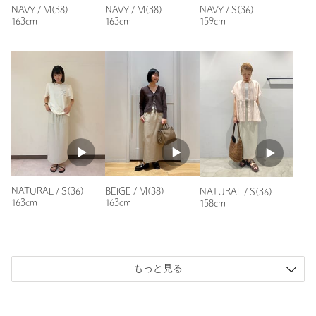
ポケットも両サイドにあるのもポイント高いです。春から秋ま
表生地；ポリエステル80％ アセテート20％ 裏生
NAVY / M(38)
NAVY / M(38)
NAVY / S(36)
で履けそうです。
素材
地；ポリエステル100％
163cm
163cm
159cm
性別：
女性
洗濯表示
洗濯機洗い可
洗濯表示について
年代：
50代前半
原産国
ミャンマー製
身長：
165cm
商品番号
3624-1-000026
普段の着用サイズ：
L
5人が参考になったと回答
参考になった
NATURAL / S(36)
BEIGE / M(38)
NATURAL / S(36)
163cm
163cm
158cm
ニックネーム： おいも
投稿日： 2026年6月3日
もっと見る
購入カラー：NATURAL
｜
購入サイズ：M(38)
購入商品のサイズ感：
ちょうどよい