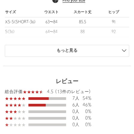
た。
サイズ
ウエスト
スカート丈
ヒップ
■コーディネート
XS-S(SHORT-36)
63〜84
85.5
91
すっきりとしたシルエットなので、ボリュームのあるトップスと
も好相性。
S(36)
64〜84
88
92
ブラウスを合わせてきれいめに、カットソーを合わせてカジュア
M(38)
67〜88
89.5
95
ルに、合わせるアイテム次第で雰囲気が変わります。
もっと見る
商品は、独自の採寸方法により採寸されています。
■サイズ拡大アイテム
サイズガイドを見る
find my size [SHORT-36サイズ] あり
・身長148cm〜155cmの小柄で 身幅などのサイズ感は36サイズが
Waist
64〜84cm
良いという方に向けて。
レビュー
・SHORT-36サイズは一部店舗・WEBストアでの限定サイズとな
4.5 (13件のレビュー)
総合評価
ります。
7人
54%
Hip
92cm
6人
46%
0人
0%
Length
88cm
============================
0人
0%
裏地：あり
0人
0%
光沢感：なし