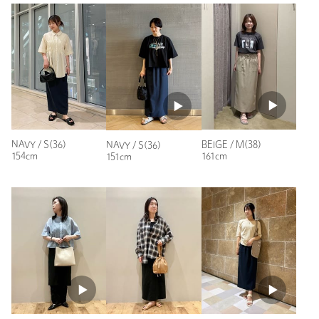
年代：
40代後半
身長：
160cm
普段の着用サイズ：
M
6人が参考になったと回答
参考になった
NAVY / S(36)
BEIGE / M(38)
NAVY / S(36)
商品詳細
154cm
161cm
151cm
注文キャンセル
対象商品
ニックネーム： クッキー
返品
対象商品
返品等について
投稿日： 2026年3月9日
裾上げ
対象外商品
裾上げについて
購入カラー：BEIGE
｜
購入サイズ：M(38)
購入商品のサイズ感：
タイプ
WOMEN
ちょうどよい
カテゴリー
スカート
|
ミモレ / ロング
素材も軽く、ウエストゴムのため履き心地もよく、裏地もある
ので安心です。
サイズ
XS-S(SHORT-36) S(36) M(38)
後ろのスリットもちょうどよいので、歩きやすいです。また、