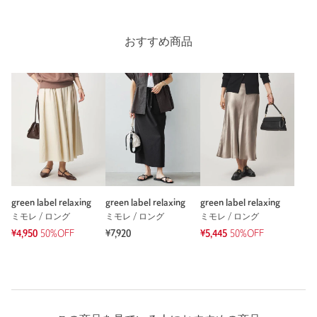
夏らしく涼しい素材でよいです。裏地がきちんとありますが、
サラッとしているので汗をかいても不快にならないです。丈は
やや長いと感じます。サンダルの時期になれば気にならなくな
おすすめ商品
るかもと期待してます。
性別：
女性
年代：
30代後半
身長：
160cm
普段の着用サイズ：
M
4人が参考になったと回答
参考になった
green label relaxing
green label relaxing
green label relaxing
ミモレ / ロング
ミモレ / ロング
ミモレ / ロング
¥4,950
50%OFF
¥7,920
¥5,445
50%OFF
※レビューは、個人の主観による感想・体感によるもので、商品の効果や性
能を保証するものではありません。
もっと見る