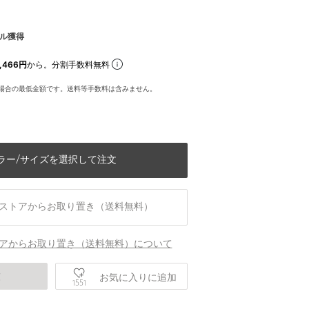
ル獲得
,466円
から。分割手数料無料
場合の最低金額です。送料等手数料は含みません。
ラー/サイズを選択して注文
ストアからお取り置き（送料無料）
アからお取り置き（送料無料）について
身長163 B80 W58 H87 着用サイズ：FR
庫
お気に入りに追加
1551