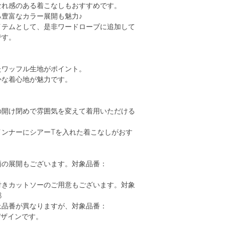
なれ感のある着こなしもおすすめです。
豊富なカラー展開も魅力♪
イテムとして、是非ワードローブに追加して
です。
たワッフル生地がポイント。
かな着心地が魅力です。
の開け閉めで雰囲気を変えて着用いただける
インナーにシアーTを入れた着こなしがおす
柄の展開もございます。対象品番：
付きカットソーのご用意もございます。対象
8
上品番が異なりますが、対象品番：
と同デザインです。