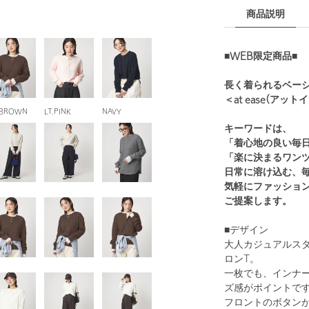
商品説明
■WEB限定商品■
長く着られるベー
＜at ease(アット
.BROWN
LT.PINK
NAVY
キーワードは、
「着心地の良い毎
「楽に決まるワン
日常に溶け込む、
気軽にファッショ
ご提案します。
■デザイン
大人カジュアルス
ロンT。
一枚でも、インナ
ズ感がポイントで
フロントのボタン