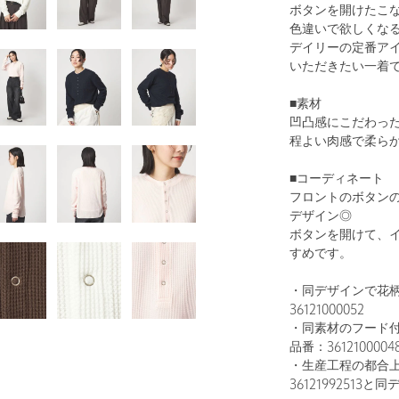
ボタンを開けたこ
色違いで欲しくなる
デイリーの定番ア
いただきたい一着
1
45
■素材
凹凸感にこだわっ
程よい肉感で柔ら
■コーディネート
フロントのボタン
デザイン◎
ボタンを開けて、
すめです。
・同デザインで花
OFF WHITE
36121000052
・同素材のフード
品番：3612100004
・生産工程の都合
36121992513