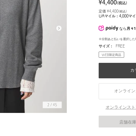
¥
4,400
(税込)
定価 ¥
4,400
(税込)
UAマイル：
4,000
マイ
なら
月々1
※分割あと払いを選択した
サイズ：
FREE
WEB限定商品
カ
オンライン
2
/
45
オンラインスト
身長163 B80 W58 H87 着用サイズ：FREE
店舗在