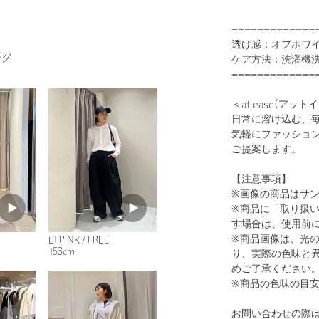
=============
透け感：オフホワイ
ング
ケア方法：洗濯機
=============
＜at ease(アット
日常に溶け込む、
気軽にファッショ
ご提案します。
【注意事項】
※画像の商品はサ
※商品に「取り扱
す場合は、使用前
※商品画像は、光
LT.PINK / FREE
153cm
り、実際の色味と
めご了承ください
※商品の色味の目
お問い合わせの際は