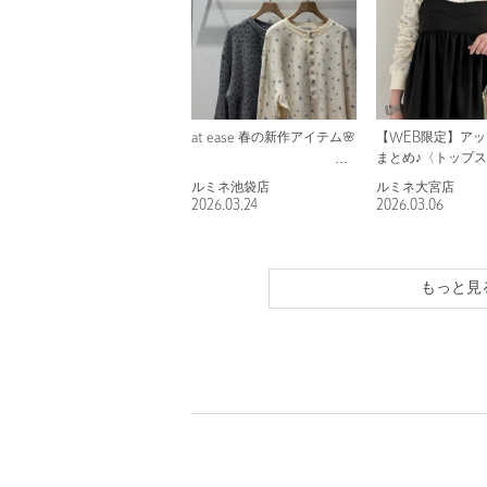
at ease 春の新作アイテム🌸
【WEB限定】ア
まとめ♪〈トップ
ルミネ池袋店
ルミネ大宮店
2026.03.24
2026.03.06
もっと見