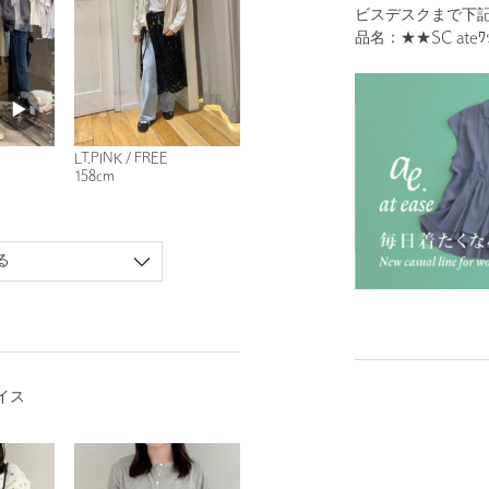
ビスデスクまで下
品名：★★SC ateﾜｯﾌ
LT.PINK / FREE
158cm
る
イス