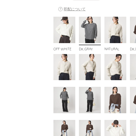
即配について
OFF WHITE
DK.GRAY
NATURAL
DK