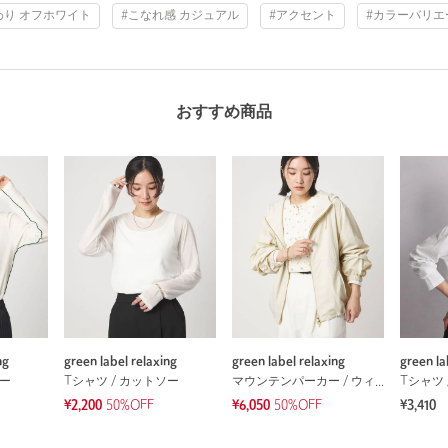
わり オフホワイト
#こなれ感 カジュアル
#アクセント
#カラーバリエ
おすすめ商品
ng
green label relaxing
green label relaxing
green la
ソー
Tシャツ / カットソー
マウンテンパーカー / ウィンドブレーカー
Tシャツ 
¥2,200
50%OFF
¥6,050
50%OFF
¥3,410