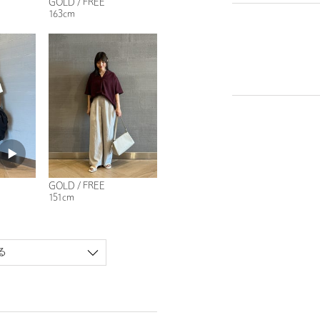
GOLD / FREE
163cm
GOLD / FREE
151cm
る