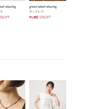
bel relaxing
green label relaxing
ス
ネックレス
0%OFF
¥1,485
50%OFF