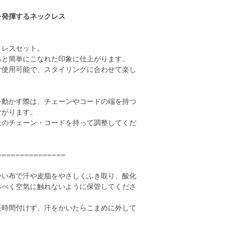
を発揮するネックレス
クレスセット。
ると簡単にこなれた印象に仕上がります。
ご使用可能で、スタイリングに合わせて楽し
を動かす際は、チェーンやコードの端を持つ
ながります。
近のチェーン・コードを持って調整してくだ
===============
かい布で汗や皮脂をやさしくふき取り、酸化
るべく空気に触れないように保管してくださ
長時間付けず、汗をかいたらこまめに外して