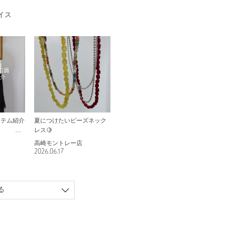
イス
イテム紹介
夏につけたいビーズネック
レス🍋
高崎モントレー店
2026.06.17
る