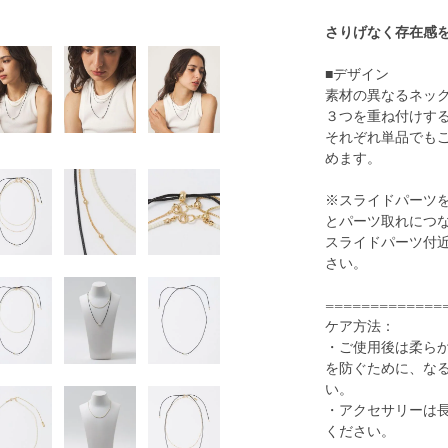
さりげなく存在感
■デザイン
素材の異なるネッ
３つを重ね付けす
それぞれ単品でも
めます。
※スライドパーツ
とパーツ取れにつ
スライドパーツ付
さい。
=============
ケア方法：
・ご使用後は柔ら
を防ぐために、な
い。
・アクセサリーは
ください。