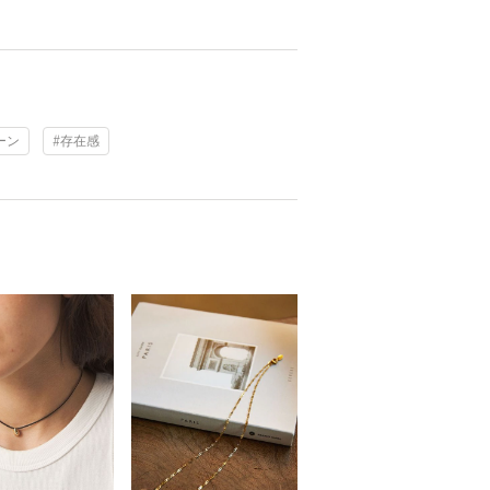
ーン
#存在感