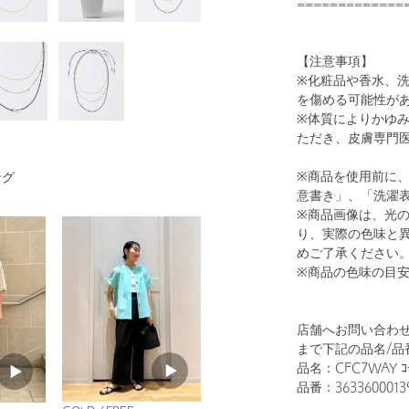
=============
【注意事項】
※化粧品や香水、
を傷める可能性が
1
29
※体質によりかゆ
ただき、皮膚専門
※商品を使用前に
ング
意書き」、「洗濯
※商品画像は、光
り、実際の色味と
めご了承ください
※商品の色味の目
GOLD
店舗へお問い合わせの際は
まで下記の品名/品
品名：CFC7WAY ｺｰ
品番：3633600013