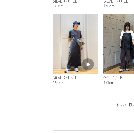
SILVER / FREE
SILVER / FREE
170cm
170cm
SILVER / FREE
GOLD / FREE
163cm
151cm
もっと見