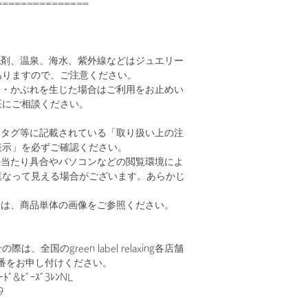
===============
洗剤、温泉、海水、紫外線などはジュエリー
ありますので、ご注意ください。
み・かぶれを生じた場合はご利用をお止めい
医にご相談ください。
、タグ等に記載されている「取り扱い上の注
表示」を必ずご確認ください。
の当たり具合やパソコンなどの閲覧環境によ
異なって見える場合がございます。あらかじ
。
安は、商品単体の画像をご参照ください。
、全国のgreen label relaxing各店舗
番をお申し付けください。
ﾄﾞ&ﾋﾞｰｽﾞ3ﾚﾝNL
9