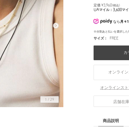
定価 ¥
3,960
(税込)
UAマイル：
3,600
マイ
なら
月々1
※分割あと払いを選択した
サイズ：
FREE
カ
オンライン
オンラインスト
1
/
29
店舗在
商品説明