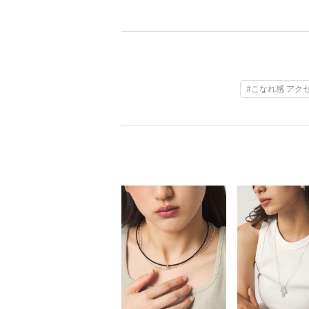
#こなれ感 アク