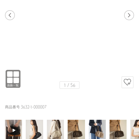
1
55
1
56
MD.BROWN / FREE
BLACK
149cm
1
/
56
商品番号 3632-1-000007