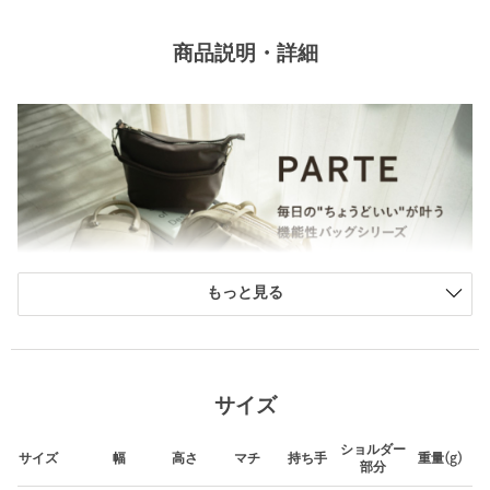
商品説明・詳細
もっと見る
＜PARTE＞ -毎日の"ちょうどいい"が叶う、機能性バッグシリー
ズ-
サイズ
●合成皮革シリーズが新登場●
ぽってりデザインが大人可愛い ギャザーボストン
ショルダー
サイズ
幅
高さ
マチ
持ち手
重量(g)
部分