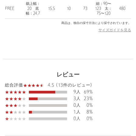
■デザイン
鵜上幅：
細：90〜
フェミニンなきちんとさと使い勝手を両立した優秀バッグ。
FREE
20 底
15.5
10
73
123 太：
480
幅：24.7
75〜120
ボストン型と、クロスボディ2WAYで使用できます。
商品は、独自の採寸方法により採寸されています。
ハンドルが取れるので、クロスボディにしたときはすっきり見
サイズガイドを見る
え。
ショルダー紐はきちんと見えの細幅合皮とカジュアルな太幅テー
プの２種類セットです！
500mlペットボトルを入れてもまだ余裕のある収納力や、
がばっと空いて取り出しやすい開口部にもこだわりました。
レビュー
使いやすさにこだわったポケット
・携帯がさっと出し入れできる外ポケット
4.5 (13件のレビュー)
総合評価
・カードやチケットを入れられるポケット
9人
69%
3人
23%
・金具のカラー
0人
0%
BLACK / NATURAL / MD.BROWN：シルバー系カラー
1人
8%
MOCA：ゴールド系カラー
0人
0%
■素材