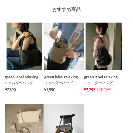
おすすめ商品
※レビューは、個人の主観による感想・体感によるもので、商品の効果や性
能を保証するものではありません。
もっと見る
green label relaxing
green label relaxing
green label relaxing
ショルダーバッグ
ショルダーバッグ
ショルダーバッグ
¥7,590
¥7,590
¥3,795
50%OFF