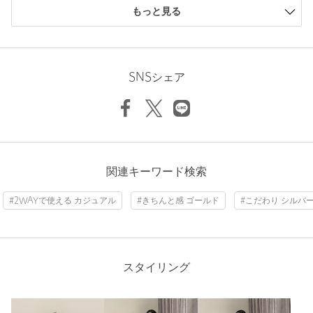
合成皮革
もっと見る
============================
機能性：はっ水
ニックネーム： sahiro
============================
投稿日： 2026年5月1日
SNSシェア
購入カラー：NATURAL
＜PARTE（パルト）＞
見た感じよりも小さく、あまり物がはいらない…。外ポケット
気軽に使えて機能的。毎日の“ちょうどいい”がかなう。
は磁石で閉じるようになっていて便利そうだけど、実際スマホ
green label relaxing のバッグシリーズ。
入れるポケットにしようとしても小さく、磁石も邪魔になりま
どんなシーンにもフィットする。
す。
パートナーのように頼れるアイテムです。
関連キーワード検索
性別：
女性
年代：
60代～
#2WAYで使える カジュアル
#きちんと感 ゴールド
#こだわり シルバ
【注意事項】
身長：
164cm
※はっ水加工は、永久的なものではなく、使用に応じて効果は低
下します。防水ではございません。
8人が参考になったと回答
※画像の商品はサンプルです。
参考になった
スタイリング
※商品に「取り扱い上の注意書き」、「洗濯表示」がございます
場合は、使用前に必ずご確認ください。
※商品画像は、光の当たり具合やパソコンなどの閲覧環境によ