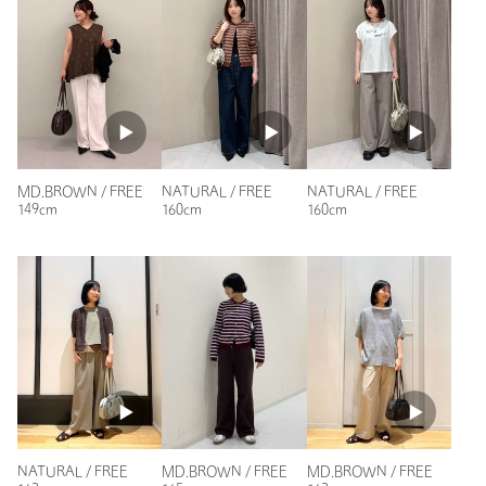
り、実際の色味と異なって見える場合がございます。あらかじめ
ご了承ください。
ニックネーム： きらきら
※商品の色味の目安は、商品単体の画像をご参照ください。
投稿日： 2026年5月3日
※WEBサイト・一部店舗限定カラー：MOCA
購入カラー：BLACK
店舗へお問い合わせの際は、全国のgreen label relaxing各店舗ま
で下記の品名/品番をお申し付けください。
肩にかけて使えるところが使いやすいです。
品名：◆FFCPRTFL2WAYｷﾞｬｻﾞｰBSTN 品番：36321000007
スリーウェイに使い分けられるところも、丸くてころんとした
MD.BROWN / FREE
NATURAL / FREE
NATURAL / FREE
可愛い形ですが、
149cm
160cm
160cm
容量はたくさんはいります。
使いやすいです。
商品詳細
性別：
女性
注文キャンセル
対象商品
年代：
40代後半
返品
対象商品
返品等について
身長：
160cm
裾上げ
対象外商品
裾上げについて
7人が参考になったと回答
タイプ
WOMEN
参考になった
カテゴリー
バッグ
|
ショルダーバッグ
NATURAL / FREE
MD.BROWN / FREE
MD.BROWN / FREE
サイズ
FREE