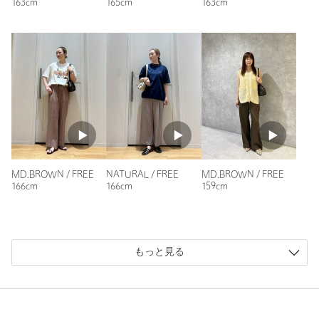
163cm
165cm
163cm
素材
ニックネーム： you
洗濯表示
-
洗濯表示について
投稿日： 2026年4月25日
原産国
-
購入カラー：BLACK
商品番号
3632-1-000007
通勤用に、肩掛けできるけどA4サイズより小さい、でも収納
力のあるカバンを探していました。
こちらはサイズもちょうど良く、さらに中身が見えない(ファ
スナーで全部閉まる)のでありがたいです。
また、付属のショルダー紐が肩掛けと同じ革タイプと太めのベ
MD.BROWN / FREE
MD.BROWN / FREE
NATURAL / FREE
ルトタイプがあるので、テイストも変えられて便利です。良い
159cm
166cm
166cm
鞄に出会えました！
性別：
女性
年代：
30代後半
もっと見る
身長：
151cm
5人が参考になったと回答
参考になった