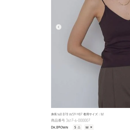
身長168 B78 W59 H87 着用サイズ：M
商品番号 3617-6-000007
DK.BROWN
S
△
M
✕