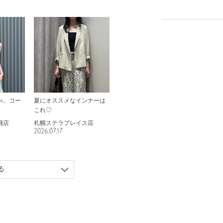
べ、コー
夏にオススメなインナーは
これ♡
飛店
札幌ステラプレイス店
2026.07.17
る