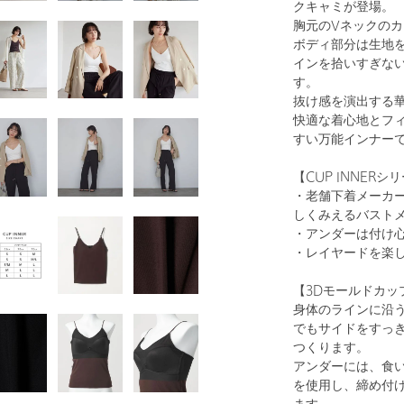
クキャミが登場。
胸元のVネックの
ボディ部分は生地
インを拾いすぎな
す。
抜け感を演出する
1
54
快適な着心地とフ
すい万能インナー
【CUP INNER
・老舗下着メーカ
しくみえるバスト
・アンダーは付け
・レイヤードを楽
【3Dモールドカッ
OFF WHITE
身体のラインに沿
でもサイドをすっ
つくります。
アンダーには、食
を使用し、締め付