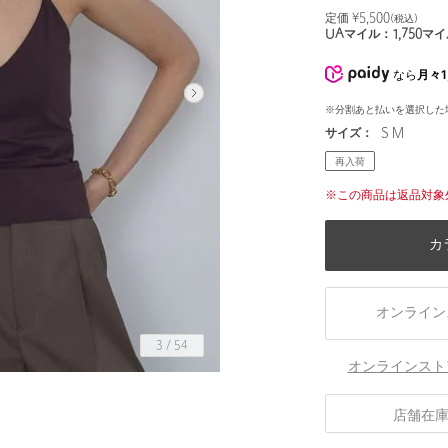
定価 ¥
5,500
(税込)
UAマイル：
1,750
マイ
なら
月々1
※分割あと払いを選択した
サイズ：
S M
再入荷
※この商品は返品対象
カ
オンライン
3
/
54
オンラインスト
身長168 B78 W59 H87 着用サイズ：M
店舗在