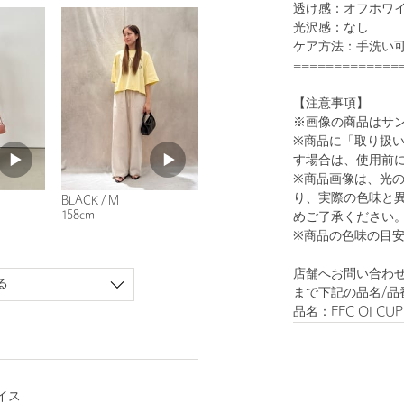
透け感：オフホワイ
光沢感：なし
ケア方法：手洗い
=============
【注意事項】
※画像の商品はサ
※商品に「取り扱
す場合は、使用前
※商品画像は、光
り、実際の色味と
BLACK / M
158cm
めご了承ください
※商品の色味の目
店舗へお問い合わせの際は
る
まで下記の品名/品
品名：FFC OI CUP 
イス