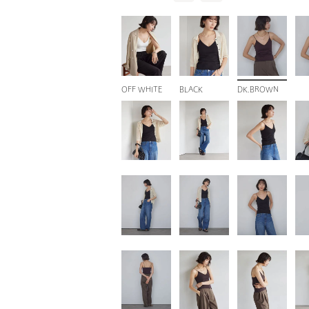
OFF WHITE
BLACK
DK.BROWN