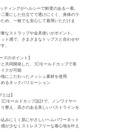
カッティングがヘルシーで鮮度のある一着。
を二重にした仕立てで透けにくく、身体のラ
いため、一枚でも安心して着用いただけま
華奢なストラップや金具使いがポイント。
ィット感で、さまざまなトップスと合わせや
です。
シリーズのポイント】
ーと共同開発した、3Dモールドカップで美
メイクが可能
心地にこだわったメッシュ素材を使用
しめるネックバリエーション
プとは】
う3Dモールドカップ設計で、ノンワイヤー
きり整え、高さのある美しいバストラインを
い込みにくく肌にやさしいヘムパワーネット
け感が少なくストレスフリーな着心地を叶え