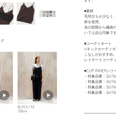
ます。
■素材
毛羽立ちが少なく
材を使用。
糸の段階から繊維
いで上品な印象で
ング
■コーディネート
Vネックカーディ
こなしがおすすめ
レイヤードコーデ
■CUP INNERシリ
・対象品番：3617
・対象品番：3617
・対象品番：3617
・対象品番：3617
BLACK / M
158cm
=============