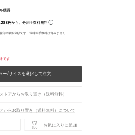
ル獲得
,283円
から。分割手数料無料
場合の最低金額です。送料等手数料は含みません。
外です
ラー/サイズを選択して注文
ストアからお取り置き（送料無料）
アからお取り置き（送料無料）について
身長168 B78 W59 H87 着用サイズ：M
庫
お気に入りに追加
850