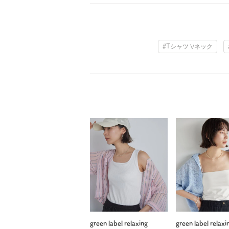
#Tシャツ Vネック
green label relaxing
green label relaxi