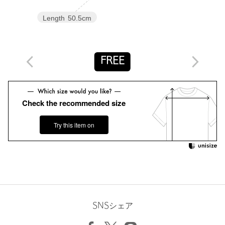
・対象品番：36111000022 シャツ
・対象品番：36161000017 ブラウス
Length
50.5cm
・対象品番：36141000052 パンツ(ベージュ・ブラウン)
・対象品番：36141000079 パンツ(ナチュラル)
・対象品番：36261000032 ワンピース
FREE
============================
ケア方法：手洗い可
Check the recommended size
============================
Try this item on
＜SEASONAL COLLECTION（シーズナルコレクション）＞
ブランドのシーズンムードを色濃く反映した、身に纏うだけで高
揚するコレクション。
様々な産地の特性や良さを生かした素材選定で、パターン、シル
エット、仕立ての良さに拘ったシンプルで永く着られる服を今の
気分を取り入れて提案します。
green label relaxingの限定店舗で展開するコレクションです。
SNSシェア
【注意事項】
※画像の商品はサンプルです。