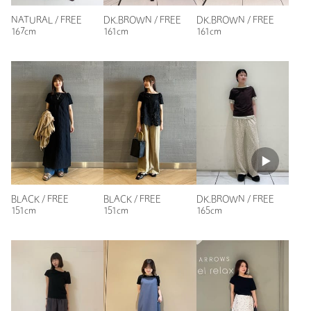
カテゴリー
トップス
|
Tシャツ / カットソー
NATURAL / FREE
DK.BROWN / FREE
DK.BROWN / FREE
サイズ
FREE
167cm
161cm
161cm
素材
コットン100％
洗濯表示
手洗い可
洗濯表示について
原産国
日本製
商品番号
3617-2-000008
BLACK / FREE
BLACK / FREE
DK.BROWN / FREE
151cm
151cm
165cm