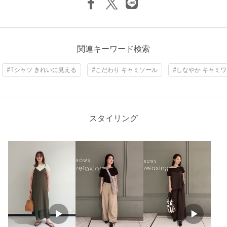
※商品に「取り扱い上の注意書き」、「洗濯表示」がございます
場合は、使用前に必ずご確認ください。
※商品画像は、光の当たり具合やパソコンなどの閲覧環境によ
り、実際の色味と異なって見える場合がございます。あらかじめ
関連キーワード検索
ご了承ください。
※商品の色味の目安は、商品単体の画像をご参照ください。
#Tシャツ きれいに見える
#こだわり キャミソール
#しなやか キャミ
店舗へお問い合わせの際は、全国のgreen label relaxing各店舗ま
で下記の品名/品番をお申し付けください。
品名：★SEAS LOTUS OFF/S TEE 品番：36172000008
スタイリング
商品詳細
注文キャンセル
対象商品
返品
対象商品
返品等について
裾上げ
対象外商品
裾上げについて
タイプ
WOMEN