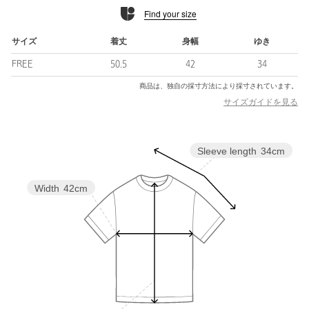
特殊な紡績方法で紡ぐことで、しなやかでなめらかな触感と、自
Find your size
然な光沢感が特徴です。
その後の生地加工により、ハリ感なきれいな表情に仕上げまし
サイズ
着丈
身幅
ゆき
た。
FREE
50.5
42
34
鎖骨を美しく見せるカッティングがポイントのオフショルダーTシ
商品は、独自の採寸方法により採寸されています。
ャツ。
サイズガイドを見る
身体のラインを拾いすぎず、すっきり見えるサイズ感にこだわり
ました。
女性らしいセンシュアルさを感じさせる一着です。
Sleeve length
34cm
キャミソールやキャミワンピースを、抜け感のあるネックライン
にストラップをかけるように着用しいただく、衿元レイヤードス
Width
42cm
タイルもおすすめ。
・同素材のクルーネックTシャツのご用意もございます。対象品
番：36172000007
■SEASONAL COLLECTIONシリーズ
・対象品番：36172000007 クルーネックTシャツ
・対象品番：36161000018 キャミソール