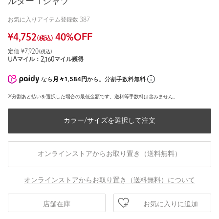
ルダー Tシャツ
お気に入りアイテム登録数
387
¥
4,752
40
%OFF
(税込)
定価 ¥
7,920
(税込)
UAマイル：
2,160
マイル獲得
なら
月々1,584円
から。分割手数料無料
※分割あと払いを選択した場合の最低金額です。送料等手数料は含みません。
カラー/サイズを選択して注文
オンラインストアからお取り置き（送料無料）
オンラインストアからお取り置き（送料無料）について
お気に入りに追加
店舗在庫