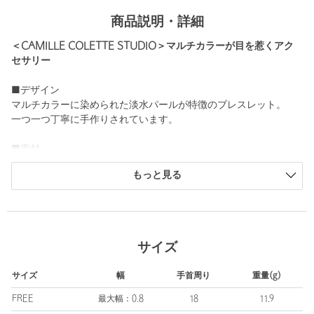
商品説明・詳細
＜CAMILLE COLETTE STUDIO＞マルチカラーが目を惹くアク
セサリー
■デザイン
マルチカラーに染められた淡水パールが特徴のブレスレット。
一つ一つ丁寧に手作りされています。
■素材
淡水パール（染色）
もっと見る
14金ゴールドフィルド
・ネックレスは別売りとなります。（対象品番：36333000052）
・同デザイン、カラー違いのご用意もございます。（対象品番：
36333000018）
サイズ
============================
サイズ
幅
手首周り
重量(g)
ケア方法：
・ご使用後は柔らかい布で汗や皮脂をやさしくふき取り、酸化を
FREE
最大幅：0.8
18
11.9
防ぐために、なるべく空気に触れないように保管してください。