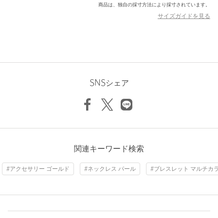
商品は、独自の採寸方法により採寸されています。
・アクセサリーは長時間付けず、汗をかいたらこまめに外してく
サイズガイドを見る
ださい。
============================
＜CAMILLE COLETTE STUDIO（カミーユ・コレット・スタジ
オ）＞
フランスのアクセサリーブランド。
ボルドーを拠点に、創業者のマリーと彼女のチームは、印象的で
SNSシェア
個性的な作品を生み出しています。
【注意事項】
※天然素材の特性上、個体差があるため商品画像と実際の商品が
異なる場合がございます。
関連キーワード検索
※化粧品や香水、洗剤、温泉、海水、紫外線などはジュエリーを
傷める可能性がありますので、ご注意ください。
#アクセサリー ゴールド
#ネックレス パール
#ブレスレット マルチカ
※体質によりかゆみ・かぶれを生じた場合はご利用をお止めいた
だき、皮膚専門医にご相談ください。
※商品を使用前に、タグ等に記載されている「取り扱い上の注意
書き」、「洗濯表示」を必ずご確認ください。