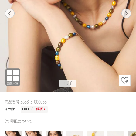
1
8
1
8
その他1
1
/
8
商品番号 3633-3-000053
その他1
FREE
〇
（即配）
即配について