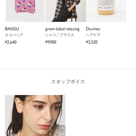
サイズ
FREE
素材
BAGGU
green label relaxing
Davines
洗濯表示
-
洗濯表示について
エコバッグ
シャツ / ブラウス
ヘアケア
商品番号
3633-3-000053
¥2,640
¥9,900
¥3,520
スタッフボイス