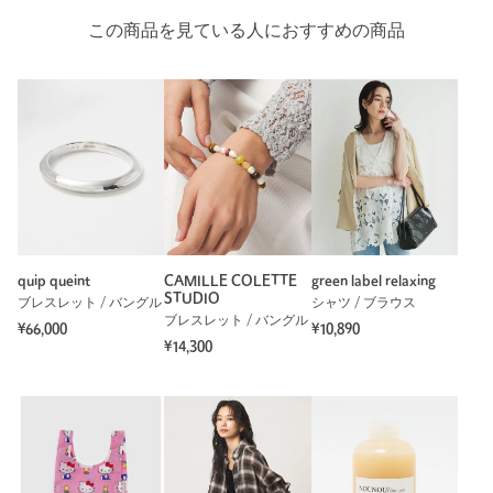
※商品画像は、光の当たり具合やパソコンなどの閲覧環境によ
この商品を見ている人におすすめの商品
り、実際の色味と異なって見える場合がございます。あらかじめ
ご了承ください。
※商品の色味の目安は、商品単体の画像をご参照ください。
・一部店舗・WEBストアでの限定展開となります。
店舗へお問い合わせの際は、全国のgreen label relaxing各店舗ま
で下記の品名/品番をお申し付けください。
品名：★CAMILLE/CS ELIOT BRCII 品番：36333000053
quip queint
CAMILLE COLETTE
green label relaxing
商品詳細
STUDIO
ブレスレット / バングル
シャツ / ブラウス
ブレスレット / バングル
¥66,000
¥10,890
注文キャンセル
対象商品
¥14,300
返品
対象商品
返品等について
裾上げ
対象外商品
裾上げについて
タイプ
WOMEN
カテゴリー
アクセサリー
|
ブレスレット / バングル