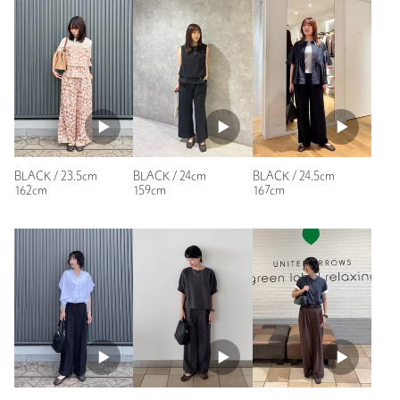
特にどこか当たる感じもなく丁度良かったです
サンダルではなく、フラットシューズで涼しげなものを探して
いたのでお気に入りが見つかって嬉しいです
性別：
女性
年代：
50代前半
身長：
160cm
普段の着用サイズ：
24cm
BLACK / 23.5cm
BLACK / 24cm
BLACK / 24.5cm
5人が参考になったと回答
162cm
159cm
167cm
参考になった
ニックネーム： m
投稿日： 2026年7月2日
購入カラー：BLACK
｜
購入サイズ：23.5cm
購入商品のサイズ感：
ちょうどよい