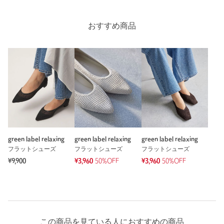
購入カラー：BLACK
｜
購入サイズ：24cm
購入商品のサイズ感：
ちょうどよい
おすすめ商品
スクエアトーのメッシュ靴は見たことなく、ほぼ一目惚れで購
入。サンダルで行かれないところへ履いていくことができ、夏
に重宝しそう。
性別：
女性
年代：
50代前半
身長：
158cm
普段の着用サイズ：
24cm
4人が参考になったと回答
green label relaxing
green label relaxing
green label relaxing
フラットシューズ
フラットシューズ
フラットシューズ
参考になった
¥9,900
¥3,960
50%OFF
¥3,960
50%OFF
※レビューは、個人の主観による感想・体感によるもので、商品の効果や性
能を保証するものではありません。
この商品を見ている人におすすめの商品