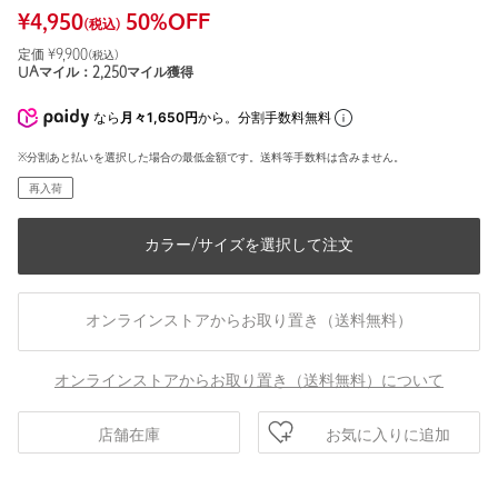
¥
4,950
50
%OFF
(税込)
定価 ¥
9,900
(税込)
UAマイル：
2,250
マイル獲得
なら
月々1,650円
から。分割手数料無料
※分割あと払いを選択した場合の最低金額です。送料等手数料は含みません。
再入荷
カラー/サイズを選択して注文
オンラインストアからお取り置き（送料無料）
オンラインストアからお取り置き（送料無料）について
お気に入りに追加
店舗在庫