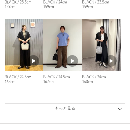
BLACK / 23.5cm
BLACK / 24cm
BLACK / 23.5cm
159cm
159cm
159cm
メッシュ素材が涼しげで、とてもおしゃれです。ブラックを購
入しましたが、抜け感があって重たく見えません。クッション
性がしっかりあり足裏への負担が少なく、歩きやすいです。柔
らかい素材で長時間履いていても快適でした。
性別：
女性
年代：
40代前半
身長：
158cm
普段の着用サイズ：
23.5cm
4人が参考になったと回答
BLACK / 24.5cm
BLACK / 24.5cm
BLACK / 24cm
参考になった
168cm
167cm
160cm
もっと見る
ニックネーム： のん
投稿日： 2026年6月27日