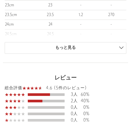
【注意事項】
23cm
23
-
-
※商品に「取り扱い上の注意書き」、「洗濯表示」がございます
23.5cm
23.5
1.2
270
場合は、使用前に必ずご確認ください。
※商品画像は、光の当たり具合やパソコンなどの閲覧環境によ
24cm
24
-
-
り、実際の色味と異なって見える場合がございます。あらかじめ
24.5cm
24.5
-
-
ご了承ください。
※商品の色味の目安は、商品単体の画像をご参照ください。
商品は、独自の採寸方法により採寸されています。
もっと見る
サイズガイドを見る
※シューズの重量は、シューズ本体のみ両足の重量となります。
箱や付属品は計測に含まれません。
※商品に不良が無い場合、包装紙および箱の破損がございまして
も発送いたします。あらかじめご了承ください。
レビュー
店舗へお問い合わせの際は、全国のgreen label relaxing各店舗ま
4.6 (5件のレビュー)
総合評価
で下記の品名/品番をお申し付けください。
3人
60%
品名：★CFC SQﾒｯｼｭFLT
2人
40%
品番：36311000015
0人
0%
0人
0%
商品詳細
0人
0%