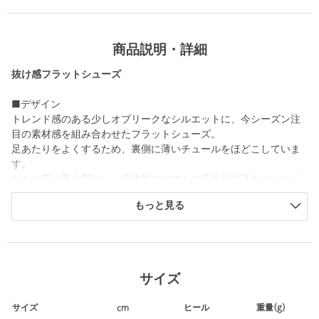
商品説明・詳細
抜け感フラットシューズ
■デザイン
トレンド感のある少しオブリークなシルエットに、今シーズン注
目の素材感を組み合わせたフラットシューズ。
足あたりをよくするため、裏側に薄いチュールをほどこしていま
す。
かかと芯は最小限にし、全体的にソフトに足を包み込むホールド
感もポイント。
もっと見る
ワイドデニムや、夏らしくラフさのあるドロストパンツなどと合
わせていただくのがおすすめです。
■素材
サイズ
合成繊維、ポリプロピレン、ポリエステル、合成底
サイズ
cm
ヒール
重量(g)