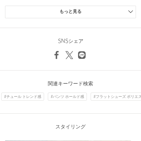
注文キャンセル
対象商品
購入商品のサイズ感
もっと見る
返品
対象商品
返品等について
小さい
0人
0%
少し小さい
0人
0%
裾上げ
対象外商品
裾上げについて
ちょうどよい
4人
80%
タイプ
WOMEN
少し大きい
1人
20%
SNSシェア
大きい
0人
0%
カテゴリー
シューズ
|
フラットシューズ
サイズ
23cm 23.5cm 24cm 24.5cm
素材
洗濯表示
-
洗濯表示について
ニックネーム： neko
関連キーワード検索
投稿日： 2026年6月22日
原産国
-
#チュール トレンド感
#パンツ ホールド感
#フラットシューズ ポリエ
購入カラー：BLACK
｜
購入サイズ：23.5cm
商品番号
3631-1-000015
購入商品のサイズ感：
ちょうどよい
靴の形が可愛くて購入を考えました
いつとは24cmで丁度良いのですが、夏は素足で履くことが多
スタイリング
くまた、試着たら少し踵が浮く感じだったので23.5cmにしま
した