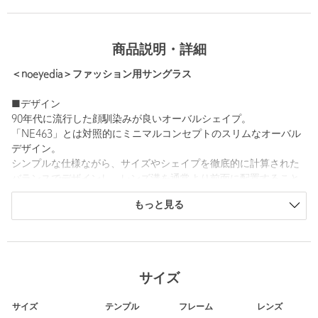
商品説明・詳細
＜noeyedia＞ファッション用サングラス
■デザイン
90年代に流行した顔馴染みが良いオーバルシェイプ。
「NE463」とは対照的にミニマルコンセプトのスリムなオーバル
デザイン。
シンプルな仕様ながら、サイズやシェイプを徹底的に計算された
バランスでデザインし、レンズ溝を通常より前面に配置すること
で、フロント・サイドビューがフラットになりミニマルを追求し
もっと見る
ています。
■素材
レンズの材質：プラスチック
レンズわく：プラスチック
サイズ
テンプル：プラスチック
サイズ
テンプル
フレーム
レンズ
============================