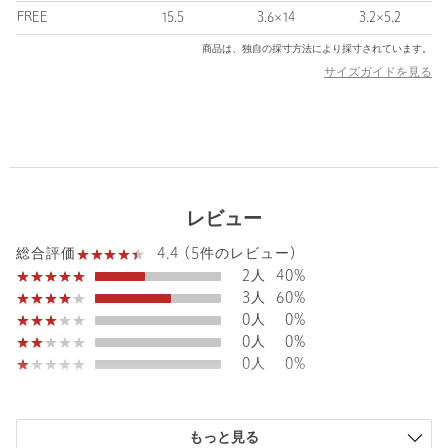
機能性：
FREE
15.5
3.6×14
3.2×5.2
BLACK：可視光線透過率 35%、紫外線透過率 1.0%以下
商品は、独自の採寸方法により採寸されています。
BEIGE / MD.BROWN：可視光線透過率 45%、紫外線透過率
サイズガイドを見る
1.0%以下
============================
■メーカー品番：SC NOEYEDEA NE-464
＜noeyedia（ノーアイディア）＞
noeyediaは過度で商業主義的なアイウェアブランドと一線を画す
レビュー
ロープライスな価格構成で、EYEWEARをもっと手軽に様々なユ
ーザーへ提供することが目的です。
4.4 (5件のレビュー)
総合評価
2人
40%
3人
60%
0人
0%
【注意事項】
0人
0%
※商品を使用前に、タグ等に記載されている「取り扱い上の注意
0人
0%
書き」、「洗濯表示」を必ずご確認ください。
※商品画像は、光の当たり具合やパソコンなどの閲覧環境によ
り、実際の色味と異なって見える場合がございます。あらかじめ
ご了承ください。
もっと見る