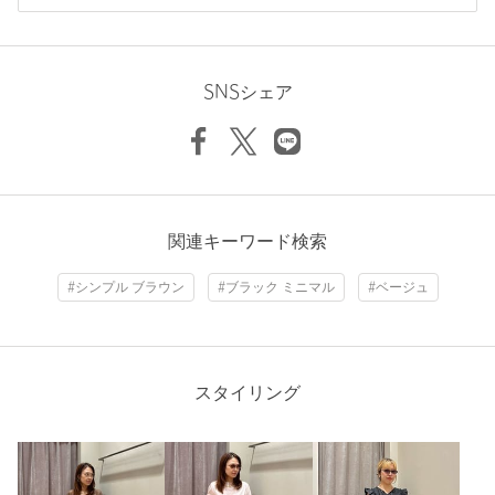
※商品の色味の目安は、商品単体の画像をご参照ください。
ニックネーム： あき
投稿日： 2026年7月29日
SNSシェア
店舗へお問い合わせの際は、全国のgreen label relaxing各店舗ま
購入カラー：BEIGE
で下記の品名/品番をお申し付けください。
とても可愛くてデザイン性としても気に入っていますが軽くて
品名：★SC NOEYEDIA NE-464
機能性も良いです
品番：36445000010
身長：
160cm
商品詳細
参考になった
関連キーワード検索
注文キャンセル
対象商品
#シンプル ブラウン
#ブラック ミニマル
#ベージュ
返品
対象商品
返品等について
裾上げ
対象外商品
裾上げについて
ニックネーム： jm
スタイリング
タイプ
WOMEN
投稿日： 2026年7月19日
カテゴリー
アイウェア
|
サングラス / ファッショングラス
購入カラー：MD.BROWN
サイズ
FREE
オーバルのサングラスが欲しくて購入しました。主張が強すぎ