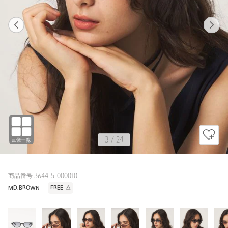
1
24
3
24
BEIGE / FREE
BLACK
165cm
3
/
24
商品番号 3644-5-000010
MD.BROWN
FREE
△