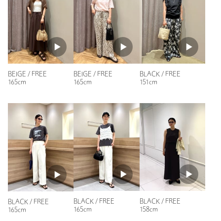
ない細めのフレームなので、使いやすいです。
素材
年代：
30代前半
洗濯表示
-
洗濯表示について
身長：
154cm
商品番号
3644-5-000010
参考になった
BEIGE / FREE
BEIGE / FREE
BLACK / FREE
165cm
165cm
151cm
ニックネーム： 柴しば
投稿日： 2026年7月19日
購入カラー：BEIGE
ちょっと色の薄いサングラスが欲しくて購入しました。お手頃
の値段ですが安っぽくないです。かけていると耳が痛くなるの
で−★1とさせていただきました。
性別：
女性
BLACK / FREE
BLACK / FREE
BLACK / FREE
165cm
158cm
165cm
年代：
50代前半