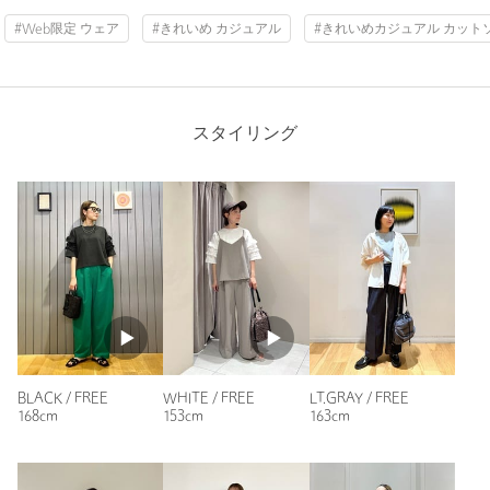
投稿日： 2026年7月11日
#Web限定 ウェア
#きれいめ カジュアル
#きれいめカジュアル カット
裾上げ
対象外商品
裾上げについて
購入カラー：LT.GRAY
｜
購入サイズ：FREE
購入商品のサイズ感：
ちょうどよい
タイプ
WOMEN
丈がちょうどよくパンツにもスカートにも合わせやすい。
カテゴリー
トップス
|
Tシャツ / カットソー
スタイリング
身長：
160cm
サイズ
FREE
普段の着用サイズ：
M
本体；コットン85％ ポリエステル15％ フリル部
素材
分；コットン65％ ポリエステル35％ 衿口；コット
1人が参考になったと回答
ン65％ ポリエステル35％
参考になった
洗濯表示
洗濯機洗い可
洗濯表示について
原産国
中国製
商品番号
3617-1-000031
ニックネーム： いずみん
BLACK / FREE
WHITE / FREE
LT.GRAY / FREE
168cm
153cm
163cm
投稿日： 2026年8月9日
購入カラー：BLACK
｜
購入サイズ：FREE
購入商品のサイズ感：
ちょうどよい