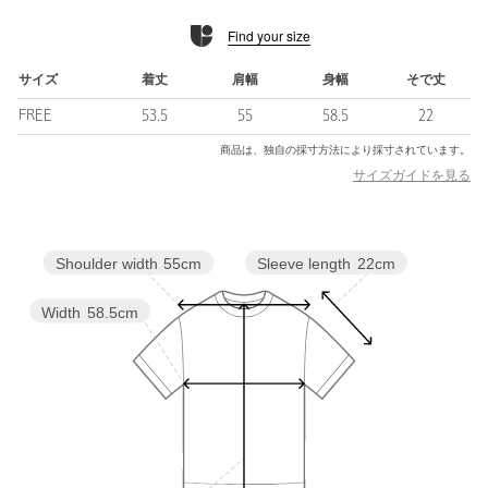
袖のフリルが目を惹くカットソー。
Find your size
カットソー素材で、甘すぎないほどよくフェミンな雰囲気で着用
いただけるようお作りしました。
フリルのボリューム感もこだわったポイント♪
サイズ
着丈
肩幅
身幅
そで丈
やや長めの袖丈がほどよい上品さをプラスします。
FREE
53.5
55
58.5
22
合わせるアイテム次第で、キレイめにもカジュアルにも雰囲気が
変わる着回しのきく一着です！
商品は、独自の採寸方法により採寸されています。
サイズガイドを見る
■素材
ほどよい肉感のある素材で、透けにくく安心感のある着用感に仕
上げています。
Sleeve length
22cm
Shoulder width
55cm
やや張りのある風合いが、ふんわりとしたシルエットをきれいに
演出します。
Width
58.5cm
■コーディネート
デニムを合わせてカジュアルにも、スラックスを合わせればキレ
イめにも◎
一枚での着用はもちろん、サロペットのインナーとしての着用も
おすすめです。
・同素材のフロントフリルカットソーのご用意もございます。対