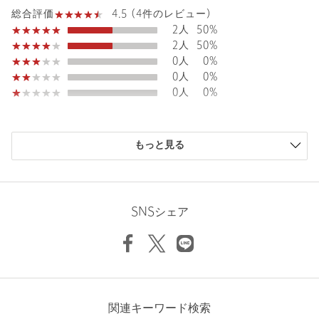
お問い合わせの際は、ユナイテッドアローズ カスタマーサービス
4.5 (4件のレビュー)
総合評価
デスクまで下記の品名/品番をお申し付けください。
2人
50%
品名：★★CFC ate ｿﾃﾞﾌﾘﾙSS
2人
50%
品番：36171000031
0人
0%
0人
0%
0人
0%
購入商品のサイズ感
もっと見る
小さい
0人
0%
少し小さい
0人
0%
ちょうどよい
4人
100%
少し大きい
0人
0%
SNSシェア
大きい
0人
0%
商品詳細
注文キャンセル
対象商品
ニックネーム： カー
関連キーワード検索
返品
対象商品
返品等について