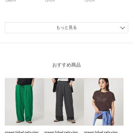
158cm
157cm
157cm
骨ストなので上半身にボリュームが出すぎるかな、と思いまし
たが以外と大丈夫でした。お値段もお手頃なので色違いも検討
中です。
もっと見る
性別：
女性
年代：
40代後半
身長：
160cm
普段の着用サイズ：
L
参考になった
おすすめ商品
※レビューは、個人の主観による感想・体感によるもので、商品の効果や性
能を保証するものではありません。
もっと見る
green label relaxing
green label relaxing
green label relaxing