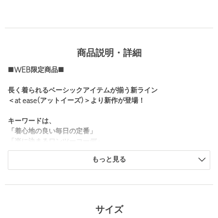
商品説明・詳細
■WEB限定商品■
長く着られるベーシックアイテムが揃う新ライン
＜at ease(アットイーズ)＞より新作が登場！
キーワードは、
「着心地の良い毎日の定番」
「楽に決まるワンツーコーデ」
日常に溶け込む、毎日着たくなるデイリーウェアをテーマに、気
もっと見る
軽にファッションを楽しみたい大人のためのラインナップをご提
案します。
■デザイン
ご好評をいただいた袖フリルカットソーが半袖になって登場！
サイズ