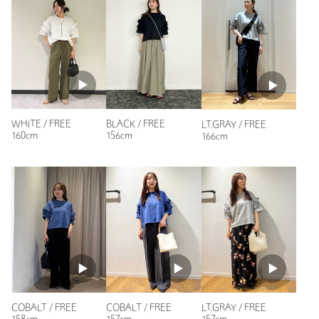
こちらの商品、デザイン違いで購入しました。
丈も低身長の私にはありがたいショート丈！
オフィスでも、プライベートで活躍できそうな1着です。
性別：
女性
年代：
50代後半
身長：
151cm
WHITE / FREE
BLACK / FREE
LT.GRAY / FREE
普段の着用サイズ：
M
160cm
156cm
166cm
参考になった
ニックネーム： みん
投稿日： 2026年7月15日
購入カラー：BLACK
｜
購入サイズ：FREE
COBALT / FREE
COBALT / FREE
LT.GRAY / FREE
購入商品のサイズ感：
ちょうどよい