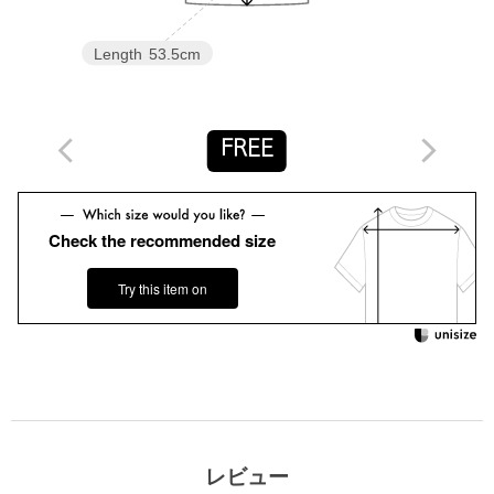
象品番：36171000030
Length
53.5cm
============================
透け感：ホワイト ややあり
ケア方法：洗濯機洗い可
============================
FREE
＜at ease(アットイーズ)＞
日常に溶け込む、毎日着たくなるデイリーウェアをテーマに、気
軽にファッションを楽しみたい大人のためのラインナップをご提
Check the recommended size
案します。
Try this item on
【注意事項】
※画像の商品はサンプルです。
※商品に「取り扱い上の注意書き」、「洗濯表示」がございます
場合は、使用前に必ずご確認ください。
※商品画像は、光の当たり具合やパソコンなどの閲覧環境によ
り、実際の色味と異なって見える場合がございます。あらかじめ
ご了承ください。
※商品の色味の目安は、商品単体の画像をご参照ください。
レビュー