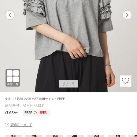
1
49
3
49
BLACK / FREE
WHITE
168cm
3
/
49
身長163 B80 W58 H87 着用サイズ：FREE
商品番号 3617-1-000031
LT.GRAY
FREE
〇
（即配）
即配について