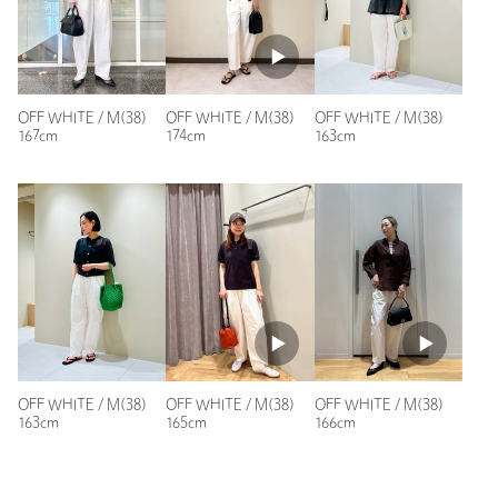
投稿日： 2026年5月6日
返品
対象商品
返品等について
購入カラー：OFF WHITE
｜
購入サイズ：M(38)
裾上げ
対象商品
裾上げについて
購入商品のサイズ感：
ちょうどよい
裾上げ前の仕上げはステッチ（タ
タキ）です
ウエストがゴムで、全体的にゆったりしているのではきやすい
OFF WHITE / M(38)
OFF WHITE / M(38)
OFF WHITE / M(38)
です。Ｔシャツはもちろん、ダボっとしたトップスとも相性が
タイプ
WOMEN
167cm
174cm
163cm
良かったです。パンプスを履いて綺麗めにもいけるので、活躍
しそうです。
カテゴリー
パンツ
|
イージーパンツ
性別：
女性
サイズ
XS-S(SHORT-36) S(36) M(38)
年代：
40代前半
表生地；コットン68％ ナイロン32％ 裏生地；ポリ
素材
エステル100％
身長：
162cm
普段の着用サイズ：
M
洗濯表示
手洗い可
洗濯表示について
8人が参考になったと回答
原産国
カンボジア製
参考になった
商品番号
3614-1-000073
OFF WHITE / M(38)
OFF WHITE / M(38)
OFF WHITE / M(38)
163cm
165cm
166cm