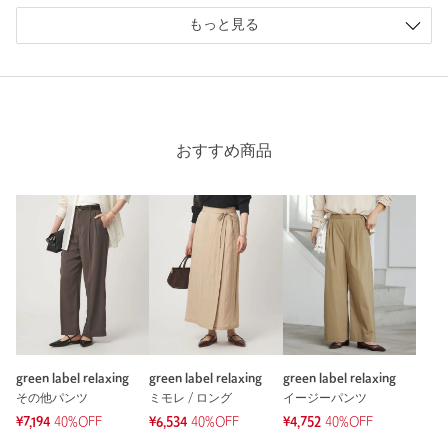
ニックネーム： me
もっと見る
投稿日： 2026年4月27日
購入カラー：OFF WHITE
｜
購入サイズ：S(36)
購入商品のサイズ感：
ちょうどよい
とても涼しく夏でも履きやすいと思います！
おすすめ商品
形が可愛いです！
サンダルでもスニーカーでも合わせられるし、使いやすいで
す。
性別：
女性
年代：
40代前半
身長：
158cm
普段の着用サイズ：
L
8人が参考になったと回答
green label relaxing
green label relaxing
green label relaxing
参考になった
その他パンツ
ミモレ / ロング
イージーパンツ
¥7,194
40%OFF
¥6,534
40%OFF
¥4,752
40%OFF