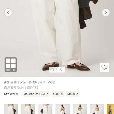
1
18
1
18
OFF WHITE / S(36)
OFF WHITE
158cm
1
/
18
身長166 B78 W56 H80 着用サイズ：M(38)
商品番号 3614-1-000073
OFF WHITE
XS-S(SHORT-36)
✕
S(36)
✕
M(38)
✕