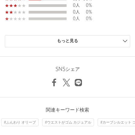
Hip
112.5cm
裏地：あり
0人
0%
透け感：ややあり
0人
0%
伸縮：なし
0人
0%
Thickness of thigh
72.5cm
ケア方法：手洗い可
============================
Inseam length
64.5cm
購入商品のサイズ感
もっと見る
【注意事項】
小さい
0人
0%
※＜SHORT-36 サイズ＞は、身長を基準としておりますがあくま
少し小さい
0人
0%
でも目安となりますので、サイズ感は記載の採寸表をご確認くだ
ちょうどよい
8人
89%
さいませ。
Hem width
41cm
少し大きい
1人
11%
※画像の商品はサンプルです。実際の商品と色味、仕様、加工、
SNSシェア
大きい
0人
0%
サイズ、素材等が若干異なる場合がございます。
※工場の生産の都合上、納期が変更になる場合がございます。発
送日の前後についてはあらかじめご了承ください。
XS-S(SHORT-36)
S(36)
M(38)
※入荷状況により、お客様への発送が店頭販売より遅れる場合も
ございます。
※商品を使用前に、タグ等に記載されている「取り扱い上の注意
ニックネーム： はる
関連キーワード検索
Check the recommended size
書き」、「洗濯表示」を必ずご確認ください。
投稿日： 2026年3月12日
※商品画像は、光の当たり具合やパソコンなどの閲覧環境によ
#ふんわり オリーブ
#ウエストがゴム カジュアル
#カーブシルエット 
Try this item on
購入カラー：OFF WHITE
｜
購入サイズ：XS-S(SHORT-36)
り、実際の色味と異なって見える場合がございます。あらかじめ
ご了承ください。
購入商品のサイズ感：
ちょうどよい