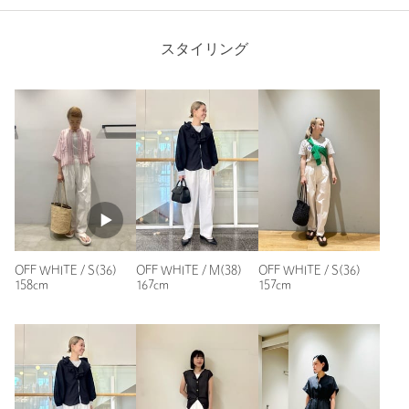
※商品の色味の目安は、商品単体の画像をご参照ください。
昨年秋に細畝コーデュロイで同じようなイージーパンツを購入
しました。シルエットもかわいいし、ウエストゴムで楽だし、
店舗へお問い合わせの際は、全国のgreen label relaxing各店舗ま
スタイリング
これも重宝しそうです。短パンサイズの裏生地も付いてるので
で下記の品名/品番をお申し付けください。
透ける心配もなさそう。予約で3月下旬とのことでしたが、早
品名：◆◆SC EASY CURVE PT WH 品番：36141000073
く届いてすぐに活躍できそう。
性別：
女性
年代：
60代～
身長：
155cm
普段の着用サイズ：
S
10人が参考になったと回答
参考になった
OFF WHITE / S(36)
OFF WHITE / M(38)
OFF WHITE / S(36)
158cm
167cm
157cm
商品詳細
ニックネーム： みっこ
注文キャンセル
対象商品