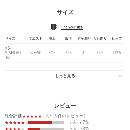
張り感のあるコットン×ナイロンの生地を使用。
洗いざらしのような表情がカジュアルスタイリングにぴったりの
サイズ
素材です。
Find your size
■コーディネート
コンパクトなトップスと好相性。
シアーやメッシュなど軽やかな素材感のトップスと合わせて抜け
サイズ
ウエスト
股上
股下
すそ周り
もも周り
ヒップ
感をプラスするのも◎
XS-
S(SHORT-
62〜90
34.5
61.5
41
72.5
112.5
■サイズ拡大アイテム
36)
find my size [SHORT-36サイズ] あり
S(36)
62〜90
34.5
64.5
41
72.5
112.5
・身長148cm〜155cmの小柄で 身幅などのサイズ感は36サイズが
良いという方に向けて。
もっと見る
M(38)
65〜93
35
65.5
42
74.5
115.5
商品は、独自の採寸方法により採寸されています。
・SHORT-36サイズは一部店舗・WEBストアでの限定サイズとな
サイズガイドを見る
ります。
・同デザインで裏地なしのブラック・ベージュ・オリーブカラー
レビュー
Waist
62〜90cm
のご用意もございます。対象品番：36141000074
4.7 (9件のレビュー)
総合評価
6人
67%
============================
3人
33%
Rise length
34.5cm