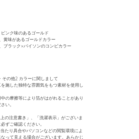
、ピンク味のあるゴールド
は、黄味があるゴールドカラー
、ブラック×パイソンのコンビカラー
ER・その他2 カラーに関しまして
工を施した独特な雰囲気をもつ素材を使用し
用中の摩擦等により箔がはがれることがあり
ださい。
い上の注意書き」、「洗濯表示」がございま
に必ずご確認ください。
の当たり具合やパソコンなどの閲覧環境によ
異なって見える場合がございます。あらかじ