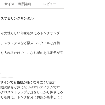
サイズ・商品詳細
レビュー
ラスするリングサンダル
ツが女性らしい印象を添えるトングサンダ
ム、スラックスなど幅広いスタイルと好相
取り入れるだけで、こなれ感のある足元が完
t
------------
ングデザインでも指股が痛くなりにくい設計
指股の痛みが気になりやすいアイテムです
のクロスストラップが足をしっかり押さえる
べりを抑え、トング部分に負担が集中しにく