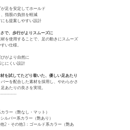
プが足を安定してホールド
く、指股の負担を軽減
方にも提案しやすい設計
の良さで、歩行がよりスムーズに
素材を使用することで、足の動きにスムーズ
やすい仕様。
運びがより自然に
感じにくい設計
度も素材を試してたどり着いた、優しい足あたり
ラバーを配合した素材を採用し、やわらかさ
、足あたりの良さを実現。
------------
系カラー（艶なし・マット）
CK：シルバー系カラー（艶あり）
その他2・その他3：ゴールド系カラー（艶あ