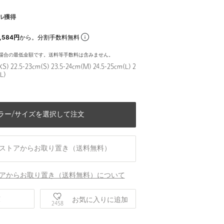
ル獲得
,584円
から。分割手数料無料
場合の最低金額です。送料等手数料は含みません。
XS) 22.5-23cm(S) 23.5-24cm(M) 24.5-25cm(L) 2
L)
ラー/サイズを選択して注文
ストアからお取り置き（送料無料）
アからお取り置き（送料無料）について
庫
お気に入りに追加
2458
即配）