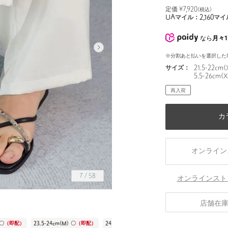
定価 ¥
7,920
(税込)
UAマイル：
2,160
マイ
なら
月々1
※分割あと払いを選択した
サイズ：
21.5-22cm(
5.5-26cm(X
再入荷
カ
オンライン
7
/
58
オンラインスト
店舗在
〇
（即配）
23.5-24cm(M)
〇
（即配）
24.5-25cm(L)
〇
（即配）
25.5-26cm(XL)
〇
（