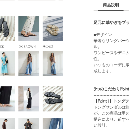
商品説明
足元に華やぎをプ
■デザイン
華奢なリングパー
ル。
ACK
DK.BROWN
その他2
ワンピースやデニ
性。
いつものコーデに
成します。
3つのこだわりPoin
------------------------
【Point1】ト
トングサンダルは
が、この商品は甲
構造により、前す
い設計。