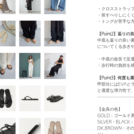
・クロスストラッ
・前すべりしにく
・トングが苦手な
【Point2】返り
1
57
中底も返りの良い
についてくる歩き
・中底の改良で足
・歩行時の負担を
【Point3】何
甲部分にはEVAと
と適度な弾力性で
------------------------
GOLD
【金具の色】
GOLD：ゴールド
SILVER・BLA
DK.BROWN・