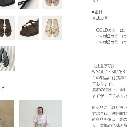
り）
■素材
合成皮革
・GOLDカラーは
・その他2カラー
・その他3カラーは
【注意事項】
※GOLD・SILV
この製品には箔加
ております。
ング
素材の特性上、着
ますが、ご了承く
※商品に「取り扱
す場合は、使用前
※商品画像は、光
り、実際の色味と