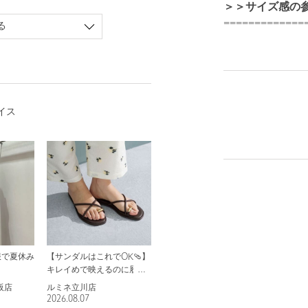
＞＞サイズ感の
=============
る
イス
服で夏休み
【サンダルはこれでOK🩴】
キレイめで映えるのに履き
心地も抜群な推しサンダル
阪店
ルミネ立川店
✨
2026.08.07