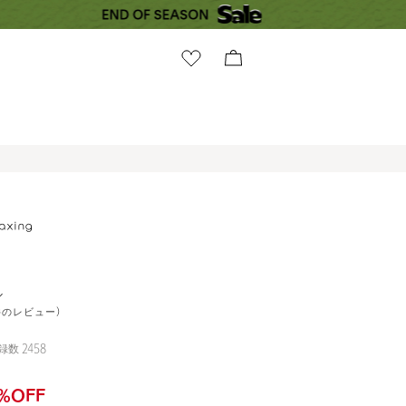
ル
4件のレビュー)
録数
2458
%OFF