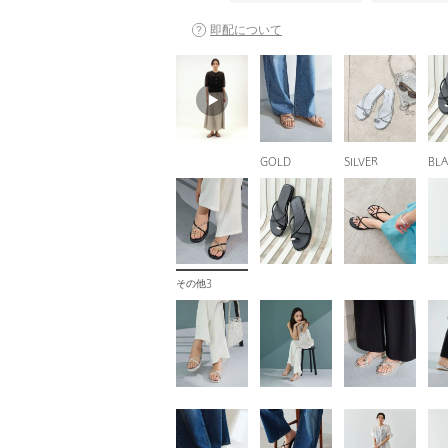
即配について
GOLD
SILVER
BL
その他3