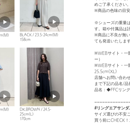
めご了承ください
※商品の色味の目
※シューズの重量
す。箱や付属品は
※商品に不良が無
BLACK / 23.5-24cm(M)
cm(M)
158cm
ても発送いたしま
※WEBサイト・一
ー）
※WEBサイト・一部店
25.5cm(XL)
店舗へお問い合わせの際は
まで下記の品名/品
品名：◆FFCリングエ
=============
#リングエアサンダ
cm(M)
DK.BROWN / 24.5-
サイズ選びの不安
25cm(L)
170cm
買う前にCHECK