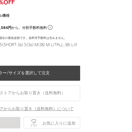
%OFF
ル獲得
,584円
から。分割手数料無料
場合の最低金額です。送料等手数料は含みません。
S(SHORT-36) S(36) M(38) M-L(TALL-38) L(4
ラー/サイズを選択して注文
ストアからお取り置き（送料無料）
アからお取り置き（送料無料）について
身長166 B78 W56 H80 着用サイズ：M(
庫
お気に入りに追加
2751