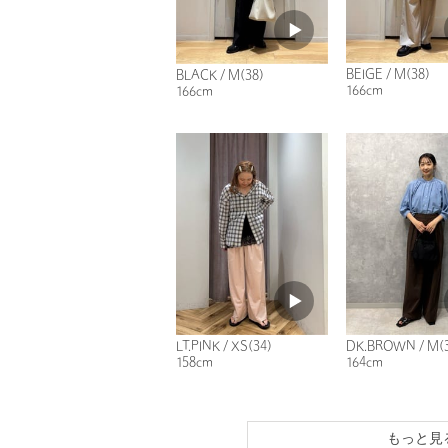
BEIGE / M(38)
BLACK / M(38)
166cm
166cm
LT.PINK / XS(34)
DK.BROWN / M(
158cm
164cm
もっと見