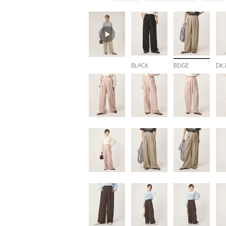
BLACK
BEIGE
DK