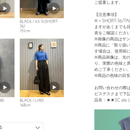
ご提案します。
【注意事項】
※＜SHORT-36/
BLACK / XS-S(SHORT-
36)
ますがあくまでも
151cm
表をご確認くださ
※画像の商品はサ
※商品に「取り扱
す場合は、使用前
※商品画像は、光
り、実際の色味と
めご了承ください
※商品の色味の目
お問い合わせの際は
ビスデスクまで下
品名：★★SC ate Lｵ
38)
BLACK / L(40)
168cm
る