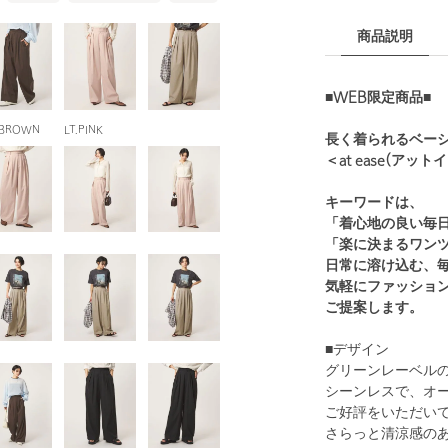
商品説明
■WEB限定商品■
.BROWN
LT.PINK
長く着られるベー
＜at ease(ア
キーワードは、
「着心地の良い毎
「楽に決まるワン
日常に溶け込む、
気軽にファッショ
ご提案します。
■デザイン
グリーンレーベル
シーンレスで、オ
ご好評をいただい
さらっと清涼感の