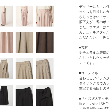
デイリーにも、お
ックスを目指しお
さらっとはいてサ
股下丈が一番のポ
また、ウエストは
1
54
カジュアルスタイ
ただきたい、一押
■素材
ナチュラルな表情
さらりとしたタッ
ントです。
■コーディネート
合わせるアイテム
BLACK
タイリングまでガ
重宝する着回しの
■サイズ拡大アイテ
find my size [