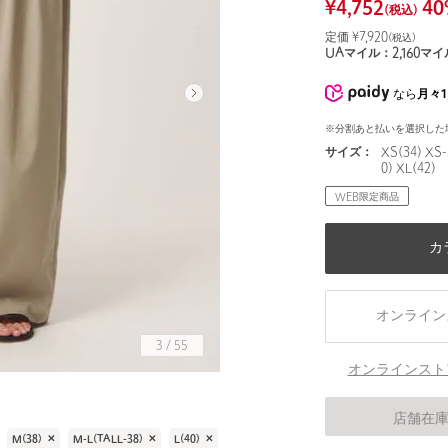
¥
4,752
40
(税込)
定価 ¥
7,920
(税込)
UAマイル：
2,160
マイ
なら
月々1
※分割あと払いを選択した
サイズ：
XS(34) XS-
0) XL(42)
WEB限定商品
カ
オンライン
3
/
55
オンラインスト
身長166 B78 W56 H80 着用サイズ：M(38)
店舗在
M(38)
✕
M-L(TALL-38)
✕
L(40)
✕
XL(42)
✕