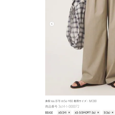
身長166 B78 W56 H80 着用サイズ：M(38)
商品番号 3614-1-000072
BEIGE
XS(34)
✕
XS-S(SHORT-36)
✕
S(36)
✕