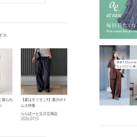
イス
く着られ
【夏はすぐそこ‼️】夏のボト
ツ
ムス特集
ららぽーと立川立飛店
2026.07.15