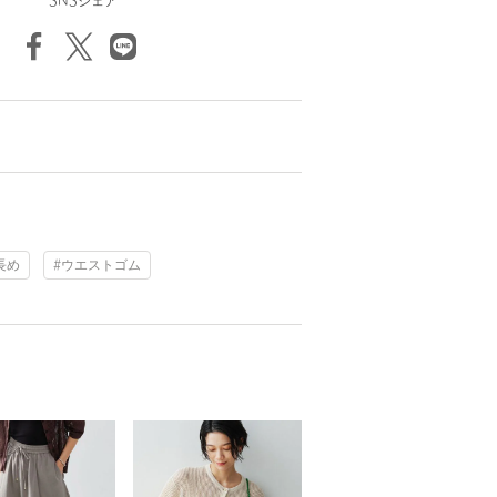
SNSシェア
長め
#ウエストゴム