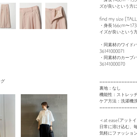
・身長148cm〜1
ズが良いという方
find my size [T
・身長166cm〜1
イズが良いという
・同素材のワイド
36141000071
・同素材のカーブ
36141000070
ング
=============
裏地：なし
機能性：ストレッチ
ケア方法：洗濯機
=============
＜at ease(アット
日常に溶け込む、
気軽にファッショ