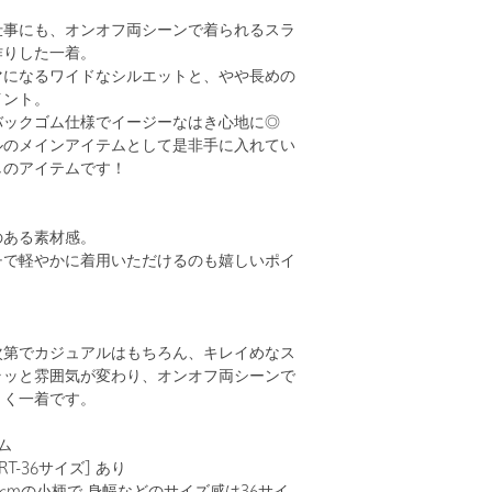
仕事にも、オンオフ両シーンで着られるスラ
作りした一着。
マになるワイドなシルエットと、やや長めの
イント。
バックゴム仕様でイージーなはき心地に◎
ルのメインアイテムとして是非手に入れてい
しのアイテムです！
のある素材感。
チで軽やかに着用いただけるのも嬉しいポイ
次第でカジュアルはもちろん、キレイめなス
ラッと雰囲気が変わり、オンオフ両シーンで
きく一着です。
ム
SHORT-36サイズ] あり