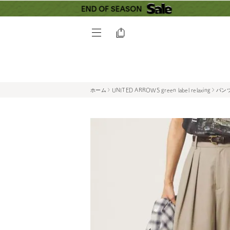
ホーム
UNITED ARROWS green label relaxing
パン