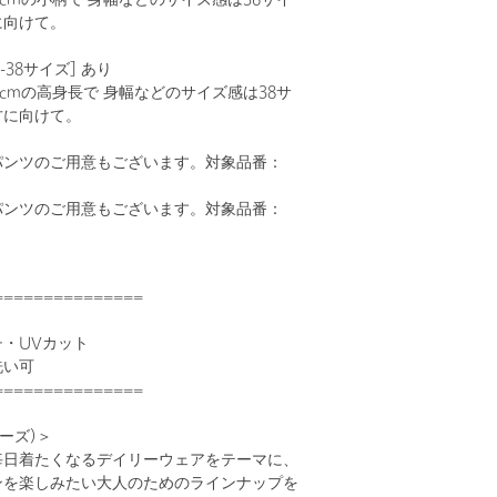
55cmの小柄で 身幅などのサイズ感は36サイ
に向けて。
ALL-38サイズ] あり
73cmの高身長で 身幅などのサイズ感は38サ
方に向けて。
パンツのご用意もございます。対象品番：
パンツのご用意もございます。対象品番：
===============
・UVカット
洗い可
===============
イーズ)＞
毎日着たくなるデイリーウェアをテーマに、
ンを楽しみたい大人のためのラインナップを