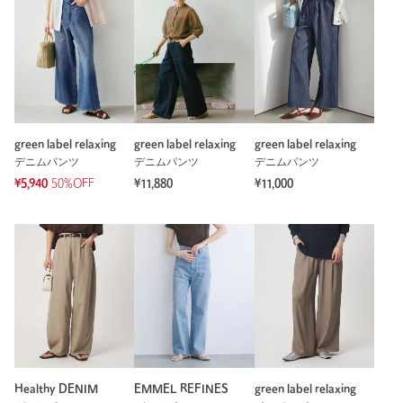
green label relaxing
green label relaxing
green label relaxing
デニムパンツ
デニムパンツ
デニムパンツ
¥5,940
50%OFF
¥11,880
¥11,000
Healthy DENIM
EMMEL REFINES
green label relaxing