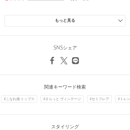
品番：36146000018
Inseam length
70cm
購入商品のサイズ感
もっと見る
商品詳細
小さい
0人
0%
少し小さい
0人
0%
Hem width
54cm
注文キャンセル
対象商品
ちょうどよい
0人
0%
少し大きい
0人
0%
返品
対象商品
返品等について
SNSシェア
大きい
1人
100%
裾上げ
対象外商品
裾上げについて
S(36)
M(38)
L(40)
タイプ
WOMEN
カテゴリー
パンツ
|
デニムパンツ
Check the recommended size
ニックネーム： マル犬
サイズ
S(36) M(38) L(40)
関連キーワード検索
Try this item on
投稿日： 2026年7月17日
素材
コットン100％
#こなれ感 トップス
#さらっと ヴィンテージ
#セミフレア
#トレ
購入カラー：NAVY
｜
購入サイズ：S(36)
洗濯表示
洗濯機洗い可
洗濯表示について
購入商品のサイズ感：
大きい
原産国
中国製
夏向けですね
薄い柔らかめのデニムです。
スタイリング
商品番号
3614-6-000018