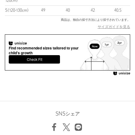
120cm)
裏地：なし
透け感：なし
S(120-130cm)
49
40
42
40.5
伸縮：あり
商品は、独自の採寸方法により採寸されています。
光沢感：なし
サイズガイドを見る
ケア方法：洗濯機洗い可
============================
Find recommended sizes tailored to your
＜WILD THINGS（ワイルドシングス）＞
child's growth
“軽くてタフでなければいけない”というコンセプトを掲げ、
Check Fit
アメリカ・ニューハンプシャー州ノースコンウェイにて創業した
アウトドアブランド。
その高性能なプロダクトはアウトドアマンのみならず、快適な日
常着としても大いに迎え入れられ、日本でも多くのファンを獲
得 特にメンズにファンが多い。
近年ではミリタリーウェアのサンプル作成にも着手し、
「ハッピージャケット」をはじめとしたプロダクトをアメリカ軍
に納入。
アウトドアで培った技術を武器に「ワイルドシングス タクティカ
SNSシェア
ル」を立ち上げ
機能的なスペックはそのままにサイズ感の調整や過度なディテー
ルを排除することで