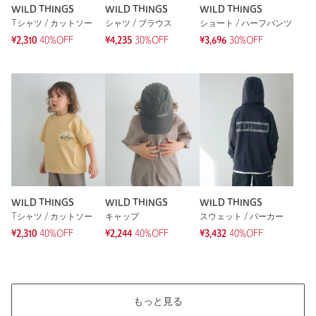
WILD THINGS
WILD THINGS
WILD THINGS
タイプ
BOYS｜GIRLS
Tシャツ / カットソー
シャツ / ブラウス
ショート / ハーフパンツ
カテゴリー
トップス
|
スウェット / パーカー
¥2,310
40%OFF
¥4,235
30%OFF
¥3,696
30%OFF
サイズ
XS(110-120cm) S(120-130cm)
本体；コットン60％ ポリエステル40％ リブ部分；
素材
コットン58％ ポリエステル37％ ポリウレタン5％
洗濯表示
洗濯機洗い可
洗濯表示について
商品番号
3827-5-000001
WILD THINGS
WILD THINGS
WILD THINGS
Tシャツ / カットソー
キャップ
スウェット / パーカー
¥2,310
40%OFF
¥2,244
40%OFF
¥3,432
40%OFF
もっと見る