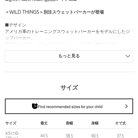
＜WILD THINGS＞別注スウェットパーカーが登場
■デザイン
アメリカ軍のトレーニングスウェットパーカーをモデルにしたジ
ップパーカー。
斜線入りリフレクターロゴをフロントの左胸と背中にプリントし
たデザイン。
もっと見る
抜け感のあるドロップショルダーのフォルムが今っぽく着られる
一枚です。
■素材
柔らかさもありながらしっかりとした裏毛生地。
サイズ
■コーディネート
Tシャツに羽織るだけで様になる、ロングシーズン活躍してくれる
Find recommended sizes for your child
アイテムです。
・ジュニアサイズ のご用意もございます。（対象品番：
サイズ
着丈
肩幅
身幅
そで丈
38795000001）
XS(110-
============================
44.5
38.5
40.5
37.5