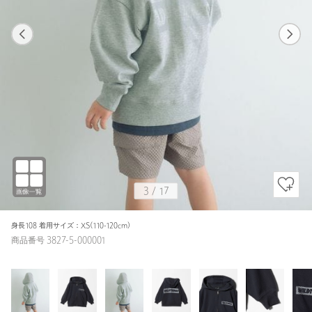
1
17
3
17
MD.GRAY
3
/
17
身長108 着用サイズ：XS(110-120cm)
商品番号 3827-5-000001