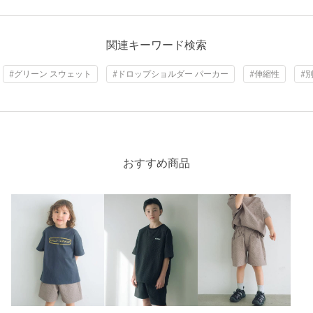
普段使いにちょうどいいウェアに仕上がっている。
【注意事項】
関連キーワード検索
※商品に「取り扱い上の注意書き」、「洗濯表示」がございます
場合は、使用前に必ずご確認ください。
#グリーン スウェット
#ドロップショルダー パーカー
#伸縮性
#
※商品画像は、光の当たり具合やパソコンなどの閲覧環境によ
り、実際の色味と異なって見える場合がございます。あらかじめ
ご了承ください。
※商品の色味の目安は、商品単体の画像をご参照ください。
店舗へお問い合わせの際は、全国のgreen label relaxing各店舗ま
おすすめ商品
で下記の品名/品番をお申し付けください。
品名：TJ EX WT パーカー 品番：38275000001
商品詳細
注文キャンセル
対象商品
返品
対象商品
返品等について
裾上げ
対象外商品
裾上げについて