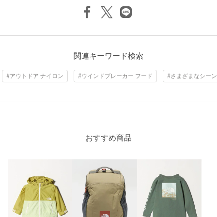
※商品の色味の目安は、商品単体の画像をご参照ください。
店舗へお問い合わせの際は、全国のgreen label relaxing各店舗ま
で下記の品名/品番をお申し付けください。
関連キーワード検索
品名：TJ TNF CompactJKT 品番：38254000013
#アウトドア ナイロン
#ウインドブレーカー フード
#さまざまなシー
商品詳細
注文キャンセル
対象商品
返品
対象商品
返品等について
おすすめ商品
裾上げ
対象外商品
裾上げについて
タイプ
GIRLS
カテゴリー
コート / ブルゾン
|
その他コート / ブルゾン
サイズ
110cm 120cm
素材
ナイロン100％