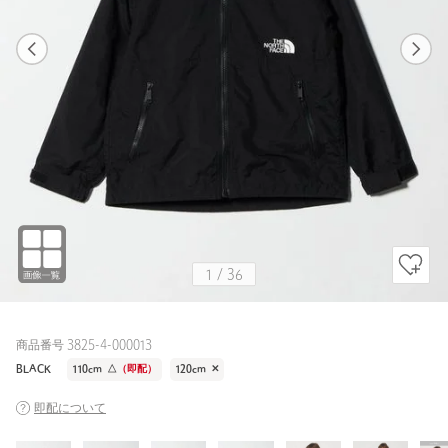
1
36
1
36
BLACK
1
/
36
商品番号 3825-4-000013
BLACK
110cm
△
（即配）
120cm
✕
即配について