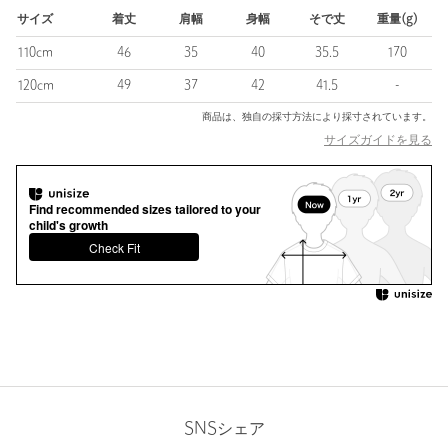
＜THE NORTH FACE（ザ・ノース・フェイス）＞
サイズ
着丈
肩幅
身幅
そで丈
重量(g)
カリフォルニア州のアウトドアブランド。
ブランドネームのTHE NORTH FACEとは山の北壁のこと。
110cm
46
35
40
35.5
170
１年中太陽の日が当たることのない北壁は「世界三大北陸」とい
120cm
49
37
42
41.5
-
う言葉がある程、
登頂は困難極めるもの。
商品は、独自の採寸方法により採寸されています。
険しい道をいくときにも揺るがない芯のあるものを作っていこ
サイズガイドを見る
う、
という思いがこのブランドネームに込められています。
Find recommended sizes tailored to your
child's growth
【注意事項】
Check Fit
※この商品の一部サイズスペックは、メーカーのウェブサイトに
基づいて記載しています。
※こちらの商品はキッズ用として仕入れております。
詳しくは記載しておりますサイズ（実寸）をご確認ください。
※商品を使用前に、タグ等に記載されている「取り扱い上の注意
書き」、「洗濯表示」を必ずご確認ください。
※商品画像は、光の当たり具合やパソコンなどの閲覧環境によ
り、実際の色味と異なって見える場合がございます。あらかじめ
SNSシェア
ご了承ください。