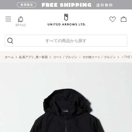
BRAND
すべての商品から探す
ホーム
会員アプリ_第一画面
コート / ブルゾン
その他コート / ブルゾン
＜THE