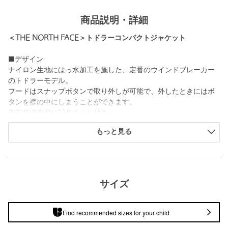
商品説明・詳細
＜THE NORTH FACE＞トドラーコンパクトジャケット
■デザイン
ナイロン生地にはっ水加工を施した、定番のウインドブレーカー
のトドラーモデル。
フードはスナップボタンで取り外しが可能で、外したときにはボ
タンを襟の中にしまうことができます。
左前身頃内側に記名ラベル付き。
もっと見る
アウトドアから通園などの普段使いまで、日常のさまざまなシー
ンで活躍するアイテムです。
============================
ケア方法：洗濯機洗い可
サイズ
============================
■メーカー品番：NPT22510
Find recommended sizes for your child