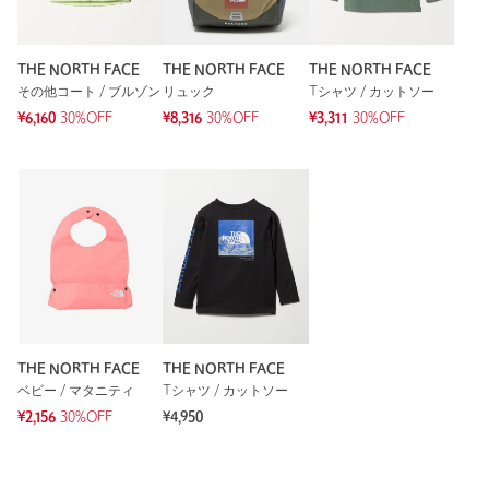
洗濯表示
洗濯機洗い可
洗濯表示について
原産国
ベトナム製
THE NORTH FACE
THE NORTH FACE
THE NORTH FACE
その他コート / ブルゾン
リュック
Tシャツ / カットソー
商品番号
3825-4-000013
¥6,160
30%OFF
¥8,316
30%OFF
¥3,311
30%OFF
THE NORTH FACE
THE NORTH FACE
ベビー / マタニティ
Tシャツ / カットソー
¥2,156
30%OFF
¥4,950