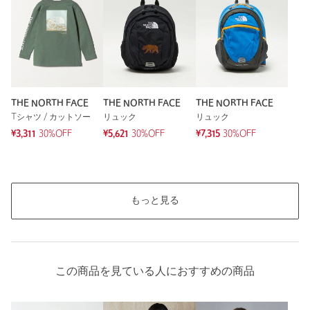
サイズ
130cm 140cm 150cm 160cm
素材
ナイロン100％
洗濯表示
洗濯機洗い可
洗濯表示について
原産国
ベトナム製
THE NORTH FACE
THE NORTH FACE
THE NORTH FACE
商品番号
3875-4-000013
Tシャツ / カットソー
リュック
リュック
¥3,311
30%OFF
¥5,621
30%OFF
¥7,315
30%OFF
もっと見る
この商品を見ている人におすすめの商品