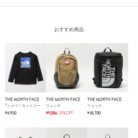
り、実際の色味と異なって見える場合がございます。あらかじめ
ご了承ください。
※商品の色味の目安は、商品単体の画像をご参照ください。
おすすめ商品
・一部店舗・WEBストアでの限定展開となります。
店舗へお問い合わせの際は、全国のgreen label relaxing各店舗ま
で下記の品名/品番をお申し付けください。
品名：◆TJ TNF CompactJKT 品番：38754000013
商品詳細
注文キャンセル
対象商品
返品
対象商品
返品等について
THE NORTH FACE
THE NORTH FACE
THE NORTH FACE
Tシャツ / カットソー
リュック
リュック
裾上げ
対象外商品
裾上げについて
¥4,950
¥9,086
30%OFF
¥18,700
タイプ
BOYS｜GIRLS
カテゴリー
コート / ブルゾン
|
その他コート / ブルゾン