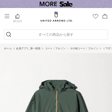
BRAND
すべての商品から探す
ホーム
会員アプリ_第一画面
コート / ブルゾン
その他コート / ブルゾン
＜THE