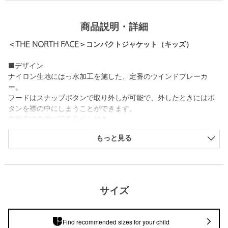
商品説明・詳細
＜THE NORTH FACE＞コンパクトジャケット（キッズ）
■デザイン
ナイロン生地にはっ水加工を施した、定番のウインドブレーカ
ー。
フードはスナップボタンで取り外しが可能で、外したときにはボ
タンを襟の中にしまうことができます。
左前身頃内側に記名ラベル付き。
アウトドアから通学などの普段使いまで、日常のさまざまなシー
もっと見る
ンで活躍するアイテムです。
============================
ケア方法：洗濯機洗い可
============================
サイズ
■メーカー品番：NPJ22510
・BLACK：ブラック・K
Find recommended sizes for your child
・OLIVE：ダックグリーン×クラシックカーキ・GI