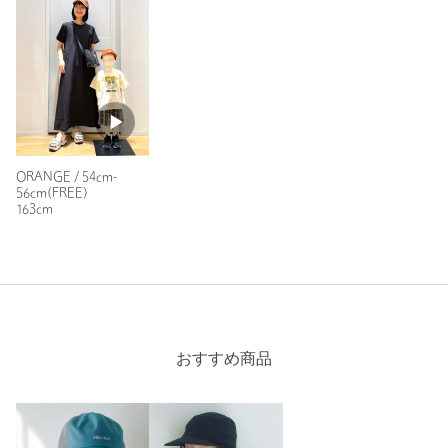
注文キャンセル
対象商品
返品
対象商品
返品等について
裾上げ
対象外商品
裾上げについて
タイプ
BOYS｜GIRLS
カテゴリー
帽子
|
キャップ
ORANGE / 54cm-
サイズ
54cm-56cm(FREE)
56cm(FREE)
163cm
素材
コットン100％
洗濯表示
手洗い可
洗濯表示について
商品番号
3838-4-000026
おすすめ商品