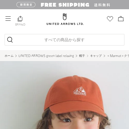
BRAND
すべての商品から探す
ホーム
UNITED ARROWS green label relaxing
帽子
キャップ
＜Marmot＞ク