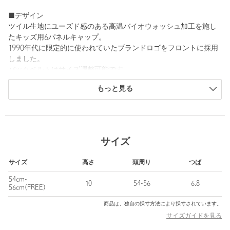
■デザイン
ツイル生地にユーズド感のある高温バイオウォッシュ加工を施し
たキッズ用6パネルキャップ。
1990年代に限定的に使われていたブランドロゴをフロントに採用
しました。
バックベルトはサイズ調整可能です。
もっと見る
日除けとして普段使いをはじめ、アウトドア、レジャーシーンま
で幅広く活躍します。
============================
ケア方法：手洗い可
サイズ
============================
サイズ
高さ
頭周り
つば
■メーカー品番：MTFW25KHG225
54cm-
10
54-56
6.8
＜Marmot（マーモット）＞
56cm(FREE)
1971年、カリフォルニア大学サンタクルーズ校の学生、デイブ・
商品は、独自の採寸方法により採寸されています。
ハントリーとエリック・レイノルズがアラスカで出会い、社会的
サイズガイドを見る
なリス科の動物にちなんでマーモット・マウンテン・クラブを結