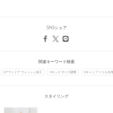
成。
現在は、アウトドアのアクティビティに欠かせないアパレル、テ
ント、寝袋、バックパックなどのデザイン、テスト、縫製をして
いる。
SNSシェア
【注意事項】
※商品を使用前に、タグ等に記載されている「取り扱い上の注意
書き」、「洗濯表示」を必ずご確認ください。
※商品画像は、光の当たり具合やパソコンなどの閲覧環境によ
り、実際の色味と異なって見える場合がございます。あらかじめ
ご了承ください。
関連キーワード検索
※商品の色味の目安は、商品単体の画像をご参照ください。
#アウトドア ウォッシュ加工
#キッズ サイズ調整
#キャップ ツイル生
店舗へお問い合わせの際は、全国のgreen label relaxing各店舗ま
で下記の品名/品番をお申し付けください。
品名：Marmot Classic Logo Cap 品番：38384000026
スタイリング
商品詳細