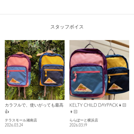
スタッフボイス
カラフルで、使いがっても最高
KELTY CHILD DAYPACK👧🏻
👍
👦🏻
テラスモール湘南店
ららぽーと横浜店
2026.03.24
2026.03.19