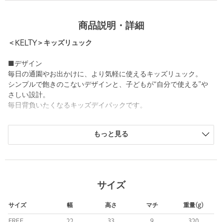
商品説明・詳細
＜KELTY＞キッズリュック
■デザイン
毎日の通園やお出かけに、より気軽に使えるキッズリュック。
シンプルで飽きのこないデザインと、子どもが“自分で使える”や
さしい設計。
毎日背負いたくなるキッズデイパックです。
■メーカー品番：3259271826
もっと見る
＜KELTY (ケルティ)＞
1952年、南カリフォルニアのディック・ケルティの自宅でスター
トしたブランド。
現代のアウトドアカルチャーにとって最もエポックメイキングな
サイズ
ブランドといえる。
サイズ
幅
高さ
マチ
重量(g)
【注意事項】
FREE
22
33
9
320