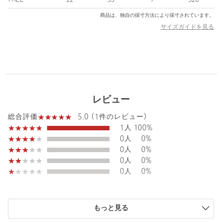
※商品を使用前に、タグ等に記載されている「取り扱い上の注意
商品は、独自の採寸方法により採寸されています。
書き」、「洗濯表示」を必ずご確認ください。
サイズガイドを見る
※商品画像は、光の当たり具合やパソコンなどの閲覧環境によ
り、実際の色味と異なって見える場合がございます。あらかじめ
ご了承ください。
※商品の色味の目安は、商品単体の画像をご参照ください。
・一部店舗・WEBストアでの限定展開となります。
レビュー
店舗へお問い合わせの際は、全国のgreen label relaxing各店舗ま
で下記の品名/品番をお申し付けください。
5.0 (1件のレビュー)
総合評価
品名：★KELTY CHILDDAYPACK 11L 品番：38324000039
1人
100%
0人
0%
0人
0%
商品詳細
0人
0%
0人
0%
注文キャンセル
対象商品
返品
対象商品
返品等について
もっと見る
裾上げ
対象外商品
裾上げについて