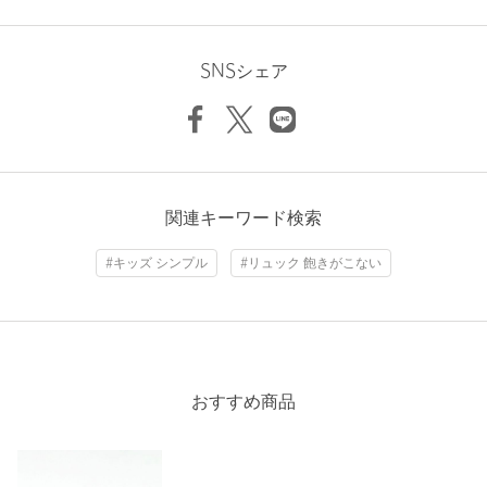
タイプ
GIRLS
ニックネーム： はなさん
投稿日： 2026年4月17日
カテゴリー
バッグ
|
リュック
SNSシェア
購入カラー：PINK
サイズ
FREE
可愛くてオシャレで丈夫で、娘もとても気に入ってくれまし
表生地；ポリエステル100％ 裏生地；ポリエステル
素材
た！習い事や、お出かけではとても必要なカバンとなりまし
100％
た。
洗濯表示
-
洗濯表示について
性別：
女性
関連キーワード検索
原産国
フィリピン製
年代：
40代前半
商品番号
3832-4-000039
身長：
156cm
#キッズ シンプル
#リュック 飽きがこない
参考になった
おすすめ商品
※レビューは、個人の主観による感想・体感によるもので、商品の効果や性
能を保証するものではありません。