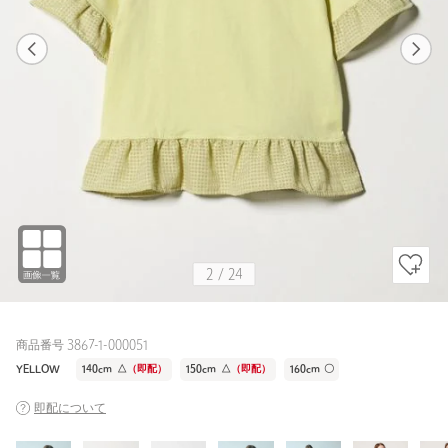
1
24
2
24
BLACK
2
/
24
商品番号 3867-1-000051
YELLOW
140cm
△
（即配）
150cm
△
（即配）
160cm
〇
即配について