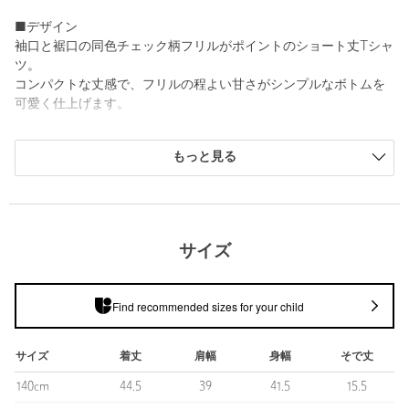
■デザイン
袖口と裾口の同色チェック柄フリルがポイントのショート丈Tシャ
ツ。
コンパクトな丈感で、フリルの程よい甘さがシンプルなボトムを
可愛く仕上げます。
■素材
もっと見る
チェックの布帛×天竺素材
■コーディネート
フリルの程よい甘さがシンプルなデニムスタイルを可愛く仕上げ
ます。
サイズ
足元はスニーカーやサンダルで、デイリーに着やすいスタイル
に。
Find recommended sizes for your child
・トドラーサイズのご用意もございます（対象品番：
38171000051）
サイズ
着丈
肩幅
身幅
そで丈
============================
140cm
44.5
39
41.5
15.5
裏地：なし