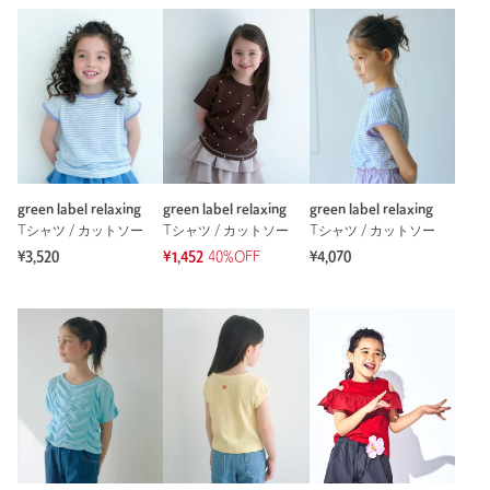
注文キャンセル
対象商品
返品
対象商品
返品等について
裾上げ
対象外商品
裾上げについて
タイプ
GIRLS
カテゴリー
トップス
|
Tシャツ / カットソー
green label relaxing
green label relaxing
green label relaxing
サイズ
140cm 150cm 160cm
Tシャツ / カットソー
Tシャツ / カットソー
Tシャツ / カットソー
本体；コットン100％ 衿；コットン97％ ポリウレ
素材
¥3,520
¥1,452
40%OFF
¥4,070
タン3％ 袖口裾；ポリエステル100％
洗濯表示
洗濯機洗い可
洗濯表示について
原産国
中国製
商品番号
3867-1-000051