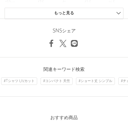
透け感：なし
150cm
47.5
41
42.5
16.5
機能性：UVカット、接触冷感、吸水速乾
160cm
52
43
44.5
17.5
ケア方法：洗濯機洗い可
もっと見る
============================
商品は、独自の採寸方法により採寸されています。
サイズガイドを見る
SNSシェア
【注意事項】
※商品に「取り扱い上の注意書き」、「洗濯表示」がございます
Find recommended sizes tailored to your
場合は、使用前に必ずご確認ください。
child's growth
※商品画像は、光の当たり具合やパソコンなどの閲覧環境によ
Check Fit
り、実際の色味と異なって見える場合がございます。あらかじめ
ご了承ください。
関連キーワード検索
※商品の色味の目安は、商品単体の画像をご参照ください。
#Tシャツ UVカット
#コンパクト 天竺
#ショート丈 シンプル
#チ
店舗へお問い合わせの際は、全国のgreen label relaxing各店舗ま
で下記の品名/品番をお申し付けください。
品名：◆TJﾁｪｯｸﾌﾘﾙTEE
品番：38671000051
おすすめ商品
商品詳細