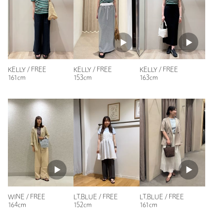
性別：
女性
年代：
30代後半
身長：
162cm
普段の着用サイズ：
M
KELLY / FREE
KELLY / FREE
KELLY / FREE
2人が参考になったと回答
161cm
153cm
163cm
参考になった
ニックネーム： ふふ
投稿日： 2026年6月14日
購入カラー：LT.BLUE
｜
購入サイズ：FREE
購入商品のサイズ感：
ちょうどよい
WINE / FREE
LT.BLUE / FREE
LT.BLUE / FREE
164cm
152cm
161cm
柔らかくて着心地がすごく良い！色も爽やかで夏にぴったり