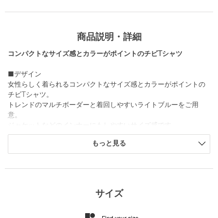
商品説明・詳細
コンパクトなサイズ感とカラーがポイントのチビTシャツ
■デザイン
女性らしく着られるコンパクトなサイズ感とカラーがポイントの
チビTシャツ。
トレンドのマルチボーダーと着回しやすいライトブルーをご用
意。
ジャケットなどのインナーにもしやすいサイズ感です。
もっと見る
■素材
コットンの柔らかいフライス編みの素材。
■コーディネート
デニム合わせでフレンチシックな着こなしから、ナロースカート
サイズ
合わせで女っぽく着こなしても◎です。
Find your size