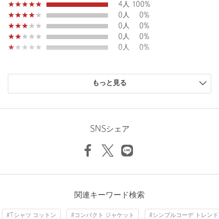
4人
100%
素材
コットン100％
0人
0%
0人
0%
原産国
中国製
0人
0%
商品番号
6617-1-000003
0人
0%
購入商品のサイズ感
もっと見る
小さい
0人
0%
少し小さい
0人
0%
ちょうどよい
4人
100%
少し大きい
0人
0%
SNSシェア
大きい
0人
0%
ニックネーム： TT
関連キーワード検索
投稿日： 2026年5月15日
#Tシャツ コットン
#コンパクト ジャケット
#シンプルコーデ トレンド