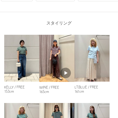
購入カラー：WINE
｜
購入サイズ：FREE
購入商品のサイズ感：
ちょうどよい
見るより着た方が良かったです。生地も柔らかい。
スタイリング
身長：
154cm
普段の着用サイズ：
M
3人が参考になったと回答
参考になった
ニックネーム： もも
KELLY / FREE
LT.BLUE / FREE
WINE / FREE
153cm
161cm
165cm
投稿日： 2026年5月20日
購入カラー：WINE
｜
購入サイズ：FREE
購入商品のサイズ感：
ちょうどよい
ボーダーの配色が可愛いです！ジーンズと相性抜群でした！