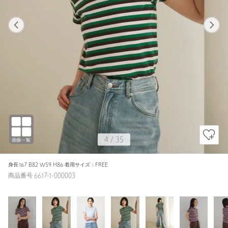
1
35
4
35
KELLY / FREE
WINE
153cm
4
/
35
身長167 B82 W59 H86 着用サイズ：FREE
商品番号 6617-1-000003