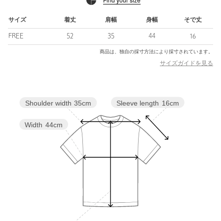
============================
サイズ
着丈
肩幅
身幅
そで丈
裏地：なし
FREE
52
35
44
16
透け感：ライトブルーややあり
光沢感：なし
商品は、独自の採寸方法により採寸されています。
ケア方法：手洗い可
サイズガイドを見る
============================
＜ EMMEL REFINES（エメル リファインズ） ＞
Pleasure 〜今を楽しみ、変化を楽しむ〜
Sleeve length
16cm
Shoulder width
35cm
EMMEL REFINESは変化していく時代やトレンドを恐れなく前向
きに楽しみ、
Width
44cm
今に満足せず常に自分を更新していきたい、
自分らしさを表現したい女性に向けたブランドです。
女性の共感を大切に、時代にフィットした新しいスタイルを提案
します。
【注意事項】
※画像の商品はサンプルです。
※商品に「取り扱い上の注意書き」、「洗濯表示」がございます
場合は、使用前に必ずご確認ください。