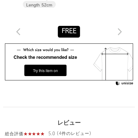
※商品画像は、光の当たり具合やパソコンなどの閲覧環境によ
Length
52cm
り、実際の色味と異なって見える場合がございます。あらかじめ
ご了承ください。
※商品の色味の目安は、商品単体の画像をご参照ください。
FREE
お問い合わせの際は、ユナイテッドアローズ カスタマーサービス
デスクまで下記の品名/品番をお申し付けください。
品名：EM ﾌﾗｲｽ C/NC チビT 品番：66171000003
Check the recommended size
商品詳細
Try this item on
注文キャンセル
対象商品
返品
対象商品
返品等について
裾上げ
対象外商品
裾上げについて
タイプ
WOMEN
レビュー
カテゴリー
トップス
|
Tシャツ / カットソー
5.0 (4件のレビュー)
総合評価
サイズ
FREE