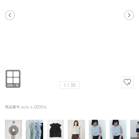
1
29
1
30
LT.BLUE / FREE
WHITE
151cm
1
/
30
商品番号 6616-6-000016