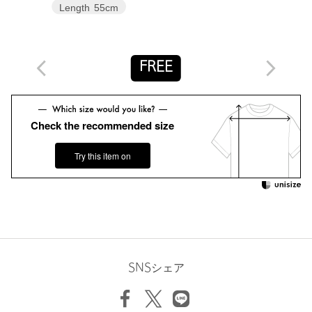
【注意事項】
Length
55cm
※画像の商品はサンプルです。
※商品に「取り扱い上の注意書き」、「洗濯表示」がございます
場合は、使用前に必ずご確認ください。
※商品画像は、光の当たり具合やパソコンなどの閲覧環境によ
FREE
り、実際の色味と異なって見える場合がございます。あらかじめ
ご了承ください。
※商品の色味の目安は、商品単体の画像をご参照ください。
Check the recommended size
お問い合わせの際は、ユナイテッドアローズ カスタマーサービス
デスクまで下記の品名/品番をお申し付けください。
Try this item on
品名：EM ﾌｨﾌﾞﾘﾙｻﾃﾝ FRL BL 品番：66166000016
商品詳細
注文キャンセル
対象商品
返品
対象商品
返品等について
SNSシェア
裾上げ
対象外商品
裾上げについて
タイプ
WOMEN