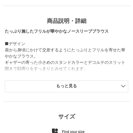
商品説明・詳細
たっぷり施したフリルが華やかなノースリーブブラウス
■デザイン
肩から身頃にかけて交差するようにたっぷりとフリルを寄せた華
やかなブラウス。
ギャザーの寄った小さめのスタンドカラーとデコルテのスリット
開きで顔周りをすっきりとみせてくれます。
■素材
もっと見る
繊細な微光沢と滑らかな表面感で上品なイメージのフィブリルサ
テンを使用。
さらりとした肌触りで、ほどよくハリのある素材がフリルを綺麗
に見せてくれます。
サイズ
■コーディネート
スラックスやデニムなど辛口なアイテムと合わせて上品なカジュ
Find your size
アルスタイルに。