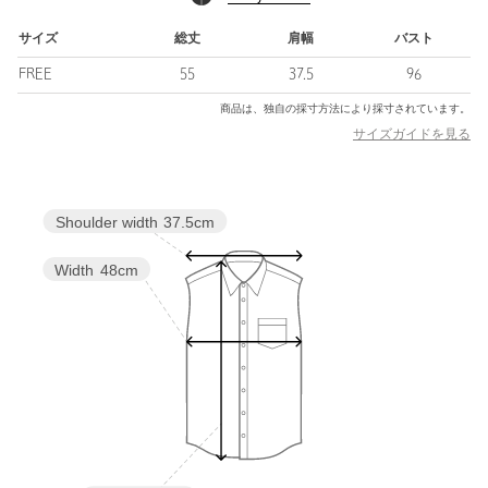
トップスにボリュームがあるのでミニ丈のボトムスとの相性も◎
サイズ
総丈
肩幅
バスト
FREE
55
37.5
96
============================
商品は、独自の採寸方法により採寸されています。
裏地：なし
サイズガイドを見る
透け感：ややあり
伸縮：なし
光沢感：なし
ケア方法：手洗い可
Shoulder width
37.5cm
============================
Width
48cm
＜ EMMEL REFINES（エメル リファインズ） ＞
Pleasure 〜今を楽しみ、変化を楽しむ〜
EMMEL REFINESは変化していく時代やトレンドを恐れなく前向
きに楽しみ、
今に満足せず常に自分を更新していきたい、
自分らしさを表現したい女性に向けたブランドです。
女性の共感を大切に、時代にフィットした新しいスタイルを提案
します。