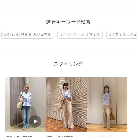
カテゴリー
トップス
|
シャツ / ブラウス
サイズ
FREE
関連キーワード検索
素材
ポリエステル100％
#きれいに見える カジュアル
#さらりとした オフィス
#オフィスカジュ
原産国
中国製
商品番号
6616-6-000016
スタイリング