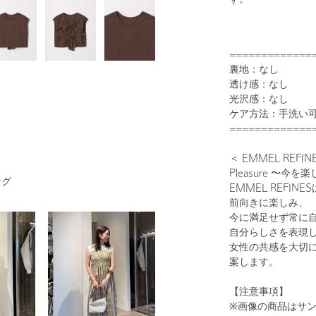
=============
裏地：なし
1
30
透け感：なし
光沢感：なし
ケア方法：手洗い
=============
＜ EMMEL REF
Pleasure 〜今
ング
EMMEL REFI
前向きに楽しみ、
今に満足せず常に
自分らしさを表現
WHITE
女性の共感を大切
案します。
【注意事項】
※画像の商品はサ