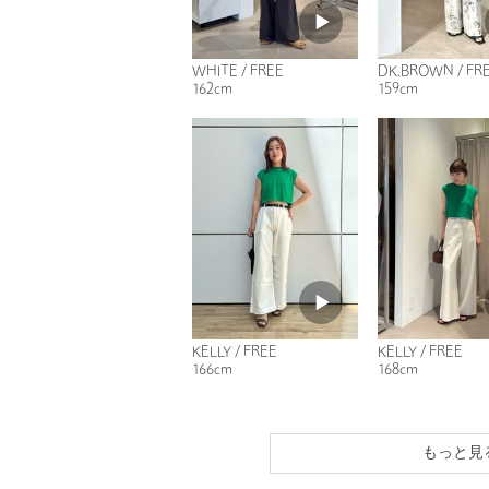
WHITE / FREE
DK.BROWN / FR
162cm
159cm
KELLY / FREE
KELLY / FREE
166cm
168cm
もっと見