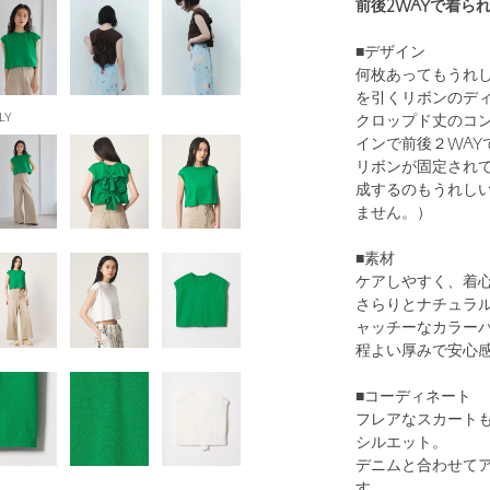
前後2WAYで着ら
■デザイン
何枚あってもうれ
を引くリボンのデ
LY
クロップド丈のコ
インで前後２WAY
リボンが固定され
成するのもうれし
ません。）
■素材
ケアしやすく、着
さらりとナチュラ
ャッチーなカラー
程よい厚みで安心
■コーディネート
フレアなスカート
シルエット。
デニムと合わせて
す。