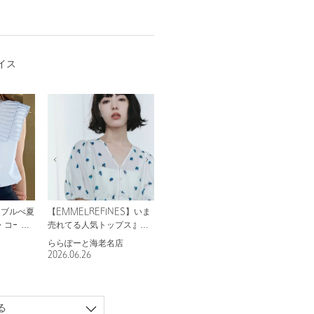
イス
】ブルべ夏
【EMMELREFINES】いま
・コーデ
売れてる人気トップスまと
め
ららぽーと海老名店
2026.06.26
る