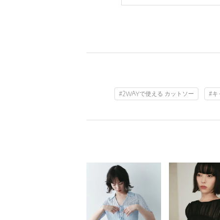
#2WAYで使える カットソー
#キ