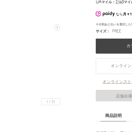
UAマイル：
2,160
マイ
なら
月々1
※分割あと払いを選択した
サイズ：
FREE
カ
オンライン
オンラインスト
店舗在
1
/
31
商品説明
身長172 B80 W60 H88 着用サイズ：FREE