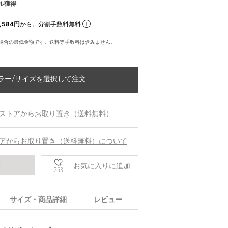
ル獲得
,584円
から。分割手数料無料
場合の最低金額です。送料等手数料は含みません。
ラー/サイズを選択して注文
ストアからお取り置き（送料無料）
アからお取り置き（送料無料）について
庫
お気に入りに追加
253
サイズ・商品詳細
レビュー
身長167 B82 W59 H86 着用サイズ：FR