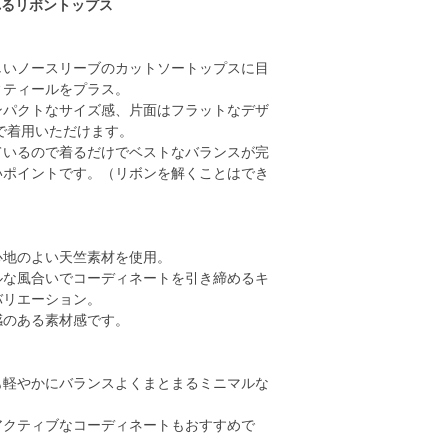
れるリボントップス
しいノースリーブのカットソートップスに目
ィティールをプラス。
ンパクトなサイズ感、片面はフラットなデザ
で着用いただけます。
ているので着るだけでベストなバランスが完
いポイントです。（リボンを解くことはでき
心地のよい天竺素材を使用。
ルな風合いでコーディネートを引き締めるキ
バリエーション。
感のある素材感です。
も軽やかにバランスよくまとまるミニマルな
アクティブなコーディネートもおすすめで