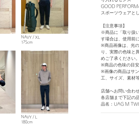
り入れるセンス
GOOD PERFORM
スポーツウェアと
【注意事項】
※商品に「取り扱
NAVY / XL
す場合は、使用前
175cm
※商品画像は、光
り、実際の色味と
めご了承ください
※商品の色味の目
※画像の商品はサ
工、サイズ、素材
店舗へお問い合わせの
各店舗まで下記の品
品名：UAG M TWIL
NAVY / L
180cm