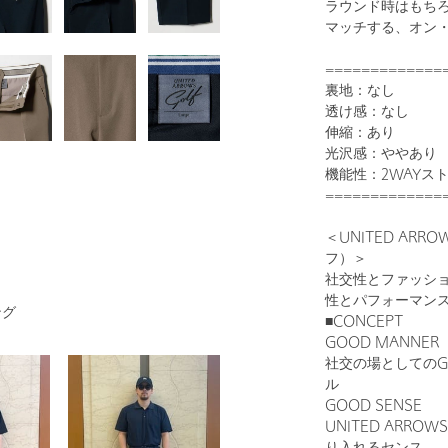
ラウンド時はもち
マッチする、オン
=============
裏地：なし
透け感：なし
1
31
伸縮：あり
光沢感：ややあり
機能性：2WAYス
=============
＜UNITED ARR
フ）＞
社交性とファッシ
性とパフォーマン
ング
■CONCEPT
BEIGE
GOOD MANNER
社交の場としてのG
ル
GOOD SENSE
UNITED ARR