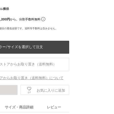
ル獲得
,200円
から。分割手数料無料
場合の最低金額です。送料等手数料は含みません。
ラー/サイズを選択して注文
ストアからお取り置き（送料無料）
アからお取り置き（送料無料）について
庫
お気に入りに追加
64
身長182 C97 W78 H94 着用サイズL
サイズ・商品詳細
レビュー