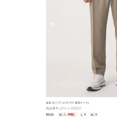
身長182 C97 W78 H94 着用サイズL
商品番号 6014-6-000007
BEIGE
M
△
（即配）
L
✕
XL
✕