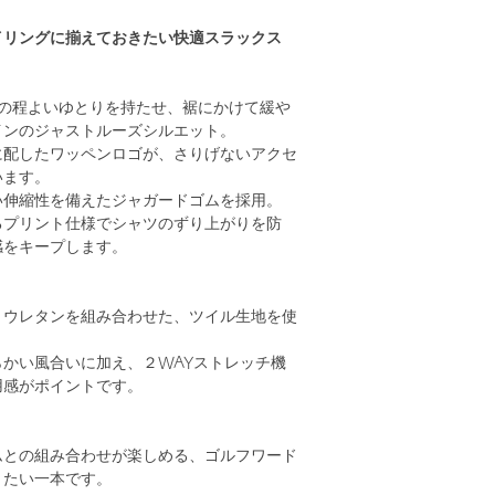
イリングに揃えておきたい快適スラックス
ツの程よいゆとりを持たせ、裾にかけて緩や
インのジャストルーズシルエット。
に配したワッペンロゴが、さりげないアクセ
います。
い伸縮性を備えたジャガードゴムを採用。
るプリント仕様でシャツのずり上がりを防
感をキープします。
リウレタンを組み合わせた、ツイル生地を使
かい風合いに加え、２WAYストレッチ機
用感がポイントです。
ムとの組み合わせが楽しめる、ゴルフワード
きたい一本です。