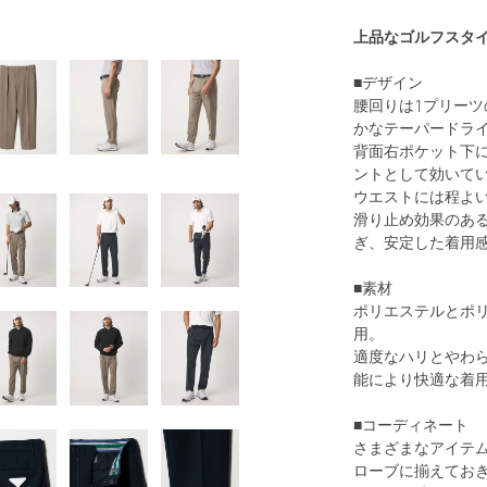
上品なゴルフスタ
■デザイン
腰回りは1プリー
かなテーパードラ
背面右ポケット下
ントとして効いて
ウエストには程よ
滑り止め効果のあ
ぎ、安定した着用
■素材
ポリエステルとポ
用。
適度なハリとやわら
能により快適な着
■コーディネート
さまざまなアイテ
ローブに揃えてお