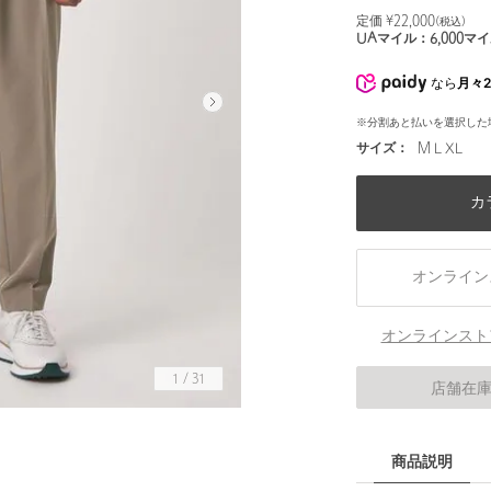
定価 ¥
22,000
(税込)
UAマイル：
6,000
マイ
なら
月々2
※分割あと払いを選択した
サイズ：
M L XL
カ
オンライン
オンラインスト
1
/
31
店舗在
身長182 C97 W78 H94 着用サイズL
商品説明