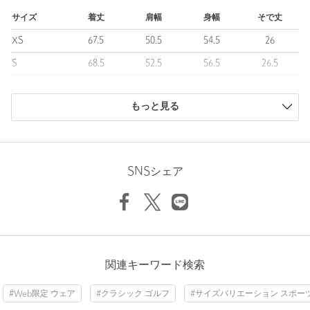
============================
サイズ
着丈
肩幅
身幅
そで丈
裏地：なし
XS
67.5
50.5
54.5
26
透け感：WHITEややあり
光沢感：なし
S
68.5
52.5
56.5
26.5
伸縮：あり
M
69
54.5
60
26.5
機能性：ストレッチ・UV・吸水速乾
============================
もっと見る
L
71
56
61
27.5
XL
73
56.5
64
27.5
＜TaylorMade(テーラーメイド)＞
1979年創立アメリカのゴルフブランド。
商品は、独自の採寸方法により採寸されています。
世界中のツアーにおいて高い使用率と勝利数ならびに市場におけ
サイズガイドを見る
SNSシェア
る販売実績を記録しており多くのゴルファーから高い支持を獲得
しています。
創業者であるゲーリーアダムスによるメタルウッドの発明をはじ
め現在まで革新的なテクノロジーを搭載したゴルフクラブボール
Sleeve length
26.5cm
Shoulder width
54.5cm
アパレルおよびアクセサリーなど幅広いゴルフ用品を提供してい
ます。
Width
60cm
関連キーワード検索
【注意事項】
※商品に「取り扱い上の注意書き」、「洗濯表示」がございます
#Web限定 ウェア
#クラシック ゴルフ
#サイズバリエーション スポー
場合は、使用前に必ずご確認ください。