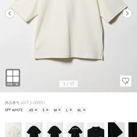
1
17
1
17
OFF WHITE
1
/
17
商品番号 6017-5-000011
OFF WHITE
XS
✕
S
✕
M
✕
L
✕
XL
✕