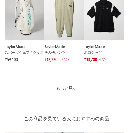
素材
ポリエステル95％ 複合繊維(ポリエステル)5％
洗濯表示
洗濯機洗い可
洗濯表示について
原産国
ベトナム製
商品番号
6017-5-000011
TaylorMade
TaylorMade
TaylorMade
スポーツウェア / グッズ
その他パンツ
ポロシャツ
¥59,400
¥12,320
30%OFF
¥10,780
30%OFF
もっと見る
この商品を見ている人におすすめの商品