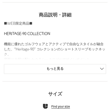
商品説明・詳細
■WEB限定商品■
HERITAGE-90 COLLECTION
機能に優れたゴルフウェアとアクティブで自由なスタイルが融合
した、“Heritage-90” コレクションのショートスリーブモックネッ
ク。
背面に大胆に配したクラシックロゴがデザインポイント。
ゆとりがあり、動きやすいリラックスシルエットです。
もっと見る
ストレッチ、UV、吸水速乾と機能性付きの素材を使用し、スポー
ツシーンに最適です。
さまざまなアイテムとのスタイリングが可能な、ロングシーズン
活躍する一着です。
着こなしに合わせて選べる、サイズ展開の豊富なユニセックス商
サイズ
品です。
Find your size
メーカー品番：TL841 M24319/M24320/M24321