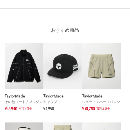
※商品画像は、光の当たり具合やパソコンなどの閲覧環境によ
り、実際の色味と異なって見える場合がございます。あらかじめ
ご了承ください。
※商品の色味の目安は、商品単体の画像をご参照ください。
おすすめ商品
店舗へお問い合わせの際は、全国のUNITED ARROWS GOLF各
Length
69cm
店舗まで下記の品名/品番をお申し付けください。
品名：TM HT SSL MOCK 品番：60175000011
XS
S
M
L
XL
商品詳細
注文キャンセル
対象商品
Check the recommended size
返品
対象商品
返品等について
TaylorMade
TaylorMade
TaylorMade
裾上げ
対象外商品
裾上げについて
Try this item on
その他コート / ブルゾン
キャップ
ショート / ハーフパンツ
¥16,940
30%OFF
¥4,950
¥10,780
30%OFF
タイプ
MEN｜WOMEN
カテゴリー
トップス
|
Tシャツ / カットソー
サイズ
XS S M L XL