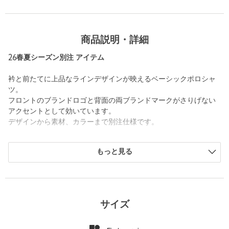
商品説明・詳細
26春夏シーズン別注 アイテム
衿と前たてに上品なラインデザインが映えるベーシックポロシャ
ツ。
フロントのブランドロゴと背面の両ブランドマークがさりげない
アクセントとして効いています。
デザインから素材、カラーまで別注仕様です。
＜TaylorMade(テーラーメイド)＞
もっと見る
1979年創立アメリカのゴルフブランド。
世界中のツアーにおいて高い使用率と勝利数ならびに市場におけ
る販売実績を記録しており多くのゴルファーから高い支持を獲得
しています。
創業者であるゲーリーアダムスによるメタルウッドの発明をはじ
サイズ
め現在まで革新的なテクノロジーを搭載したゴルフクラブボール
アパレルおよびアクセサリーなど幅広いゴルフ用品を提供してい