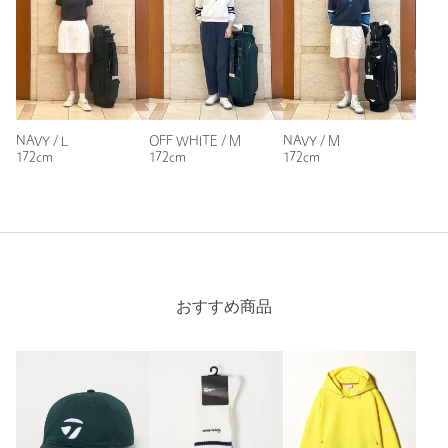
NAVY / L
OFF WHITE / M
NAVY / M
172cm
172cm
172cm
おすすめ商品