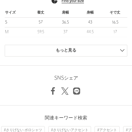
Find your size
ます。
【注意事項】
サイズ
着丈
肩幅
身幅
そで丈
※商品を使用前に、タグ等に記載されている「取り扱い上の注意
S
57
36.5
43
16.5
書き」、「洗濯表示」を必ずご確認ください。
※商品画像は、光の当たり具合やパソコンなどの閲覧環境によ
M
59.5
37
44.5
17
り、実際の色味と異なって見える場合がございます。あらかじめ
L
61
38
47.5
17.5
ご了承ください。
※商品の色味の目安は、商品単体の画像をご参照ください。
もっと見る
商品は、独自の採寸方法により採寸されています。
※画像の商品はサンプルです。実際の商品と色味、仕様、加工、
サイズガイドを見る
サイズ、素材等が若干異なる場合がございます。
SNSシェア
Sleeve length
17cm
Shoulder width
37cm
店舗へお問い合わせの際は、全国のUNITED ARROWS GOLF各
店舗まで下記の品名/品番をお申し付けください。
Width
44.5cm
品名：TM×UA TECHNICAL SSL PL 品番：60175000013
商品詳細
関連キーワード検索
注文キャンセル
対象商品
#さりげない ポロシャツ
#さりげないアクセント
#アクセント
#