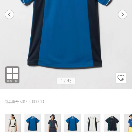
1
43
4
43
LT.BLUE / M
OFF WHITE
172cm
4
/
43
商品番号 6017-5-000013