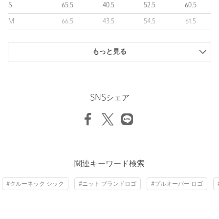
S
65.5
40.5
52.5
60.5
＜5525（ゴーゴーニーゴー）＞
＜5525＞は"普通をデザインする"をコンセプトに、ゴルフ場だけ
M
66.5
43.5
54.5
61.5
でなく街との親和性も高めたシンプルなウェアを展開する＜
L
70
45.5
56.5
64
5525gallery＞のTITO氏が手掛けるゴルフウェアブランド。
もっと見る
商品は、独自の採寸方法により採寸されています。
【注意事項】
サイズガイドを見る
※商品に「取り扱い上の注意書き」、「洗濯表示」がございます
場合は、使用前に必ずご確認ください。
※商品画像は、光の当たり具合やパソコンなどの閲覧環境によ
SNSシェア
り、実際の色味と異なって見える場合がございます。あらかじめ
Sleeve length
61.5cm
Shoulder width
43.5cm
ご了承ください。
※商品の色味の目安は、商品単体の画像をご参照ください。
Width
54.5cm
店舗へお問い合わせの際は、全国のUNITED ARROWS GOLF各
店舗まで下記の品名/品番をお申し付けください。
品名：5525G EX HG CN KNIT 品番：60135000001
関連キーワード検索
#クルーネック シック
#ニット ブランドロゴ
#プルオーバー ロゴ
商品詳細
注文キャンセル
対象商品