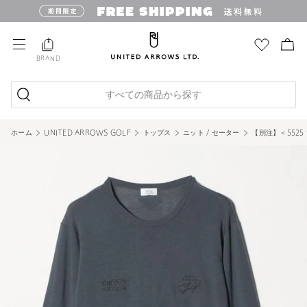
BRAND
すべての商品から探す
ホーム
UNITED ARROWS GOLF
トップス
ニット / セーター
【別注】＜5525 