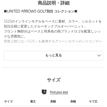
商品説明・詳細
■UNITED ARROWS GOLF別注 コレクション■
5525のインラインモデルをベースに素材、カラー、シルエットを
別注仕様に変更したクルーネックプルオーバーニット。
フロント胸部分はベースと同系色の両ブランドロゴを配置しシッ
クな雰囲気に。
背面上部には＜5525＞を象徴するグリーンカラーのシリコンマー
クを＜ユナイテッドアローズ ゴルフ＞のロゴデザインにカスタマ
イズしています。
もっと見る
厳選したハイゲージ素材を使用し、滑らかでやわらかい風合いと
ナチュラルな光沢も魅力です。
ラウンドからクラブハウスシーンはもちろん、ゴルフに留まらな
い日常のシーンでも取り入れていただけるアイテムです。
サイズ
============================
裏地：なし
Find your size
透け感：ややあり
光沢感：ややあり
============================
サイズ
着丈
肩幅
身幅
そで丈