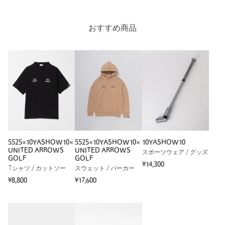
Length
66.5cm
返品
対象商品
返品等について
おすすめ商品
裾上げ
対象外商品
裾上げについて
タイプ
MEN
S
M
L
カテゴリー
トップス
|
ニット / セーター
サイズ
S M L
Check the recommended size
素材
本体；毛100％ 刺しゅう糸；レーヨン100％
Try this item on
洗濯表示
ドライクリーニング
洗濯表示について
商品番号
6013-5-000001
5525×10YASHOW10×
5525×10YASHOW10×
10YASHOW10
UNITED ARROWS
UNITED ARROWS
スポーツウェア / グッズ
GOLF
GOLF
¥14,300
Tシャツ / カットソー
スウェット / パーカー
¥8,800
¥17,600