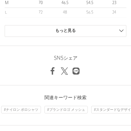
M
70
46.5
54.5
23
ィネイトでも様になる一着。
ディティールは汎用性の高いデザインのため、レイヤードなど幅
L
72
48
56.5
24
広い着こなしで活躍します。
XL
74
49.5
58.5
25
============================
もっと見る
商品は、独自の採寸方法により採寸されています。
裏地：なし
サイズガイドを見る
透け感：ややあり
伸縮：ややあり
機能性：吸水速乾
SNSシェア
光沢感：ややあり
Sleeve length
24cm
Shoulder width
48cm
============================
Width
56.5cm
＜UNITED ARROWS GOLF (ユナイテッドアローズ ゴルフ)＞
社交性とファッション性・機能性を兼ね備え・プレイヤーの個性
とパフォーマンスを引き出すことを目指します。
■CONCEPT
関連キーワード検索
GOOD MANNER
社交の場としてのGOLF CLUBに馴染むグッドマナーなスタイル
#ナイロン ポロシャツ
#ブランドロゴ メッシュ
#スタンダードなデザ
GOOD SENSE
UNITED ARROWSの培ったデザイン性と程よいトレンドを取り
入れるセンス