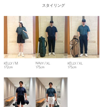
GOOD PERFORMANCE
Length
72cm
スタイリング
スポーツウェアとしてのパフォーマンスを追求した機能性
【注意事項】
※商品に「取り扱い上の注意書き」、「洗濯表示」がございます
M
L
XL
場合は、使用前に必ずご確認ください。
※商品画像は、光の当たり具合やパソコンなどの閲覧環境によ
り、実際の色味と異なって見える場合がございます。あらかじめ
ご了承ください。
Check the recommended size
※商品の色味の目安は、商品単体の画像をご参照ください。
※画像の商品はサンプルです。実際の商品と色味、仕様、加工、
Try this item on
サイズ、素材等が若干異なる場合がございます。
KELLY / M
NAVY / XL
KELLY / XL
172cm
175cm
175cm
店舗へお問い合わせの際は、全国のUNITED ARROWS GOLF各
店舗まで下記の品名/品番をお申し付けください。
品名：UAG M D/MESH B/LOGO PL 品番：60176000004
商品詳細
注文キャンセル
対象商品