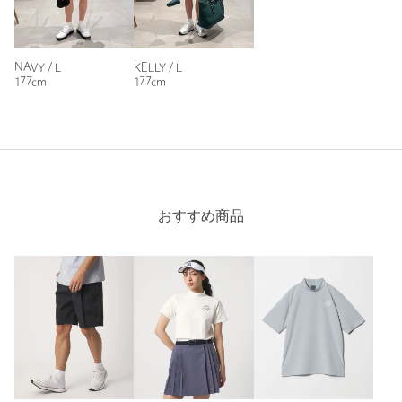
返品
対象商品
返品等について
裾上げ
対象外商品
裾上げについて
NAVY / L
KELLY / L
タイプ
MEN
177cm
177cm
カテゴリー
トップス
|
ポロシャツ
サイズ
M L XL
本体；ナイロン98％ ポリウレタン2％ リブ部分；
素材
ポリエステル97％ ポリウレタン3％ ワッペン；合
成皮革
おすすめ商品
洗濯表示
洗濯機洗い可
洗濯表示について
原産国
中国製
商品番号
6017-6-000004