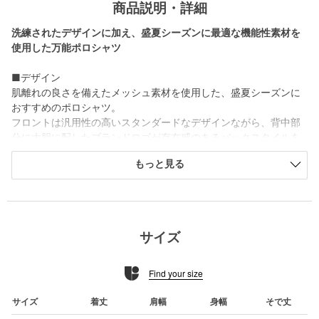
商品説明・詳細
洗練されたデザインに加え、盛夏シーズンに最適な機能性素材を
使用した万能ポロシャツ
■デザイン
肌離れの良さを備えたメッシュ素材を使用した、盛夏シーズンに
おすすめのポロシャツ。
フロントは汎用性の高いスタンダードなデザインながら、背中部
分に大胆に配したブランドロゴが存在感のあるバックスタイルを
演出します。
もっと見る
適度なゆとりを持たせつつ、スイングしやすさを考慮したジャス
トルーズシルエットです。
■素材
本体にはナイロンとポリウレタンを組み合わせた凹凸感のあるメ
サイズ
ッシュ構造の素材を使用。
肌離れの良さに加え、吸水速乾の機能性付きで暑い時期のラウン
Find your size
ドに最適です。
■コーディネート
サイズ
着丈
肩幅
身幅
そで丈
存在感のあるバックデザインで、単調になりがちな夏場のコーデ