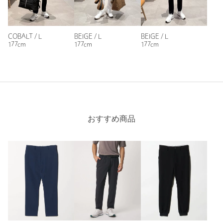
素材が良く、着心地最高です。もう一着あってもよいです。オ
ススメです。
性別：
男性
COBALT / L
BEIGE / L
BEIGE / L
177cm
177cm
177cm
年代：
30代後半
身長：
178cm
普段の着用サイズ：
L
参考になった
おすすめ商品
ニックネーム： ともちん
投稿日： 2026年7月26日
購入カラー：BEIGE
｜
購入サイズ：XL
購入商品のサイズ感：
ちょうどよい
夏にモックネックなので暑いかなと思ったが快適です