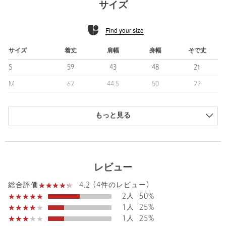
サイズ
ムも魅力です。
Find your size
■コーディネート
メイントップスとしてはもちろん、レイヤードアイテムとしても
活躍する一着。
サイズ
着丈
肩幅
身幅
そで丈
暖かい時期にはショーツを組み合わせた上品なスポーツスタイル
S
59
43
48
21
がおすすめです。
M
62
44.5
50
22
============================
L
65
46
52
23
裏地：なし
透け感：なし
もっと見る
XL
68
47.5
54
24
光沢感：ややあり
商品は、独自の採寸方法により採寸されています。
============================
サイズガイドを見る
＜UNITED ARROWS GOLF （ユナイテッドアローズ ゴルフ）＞
レビュー
社交性とファッション性、機能性を兼ね備え、プレイヤーの個性
とパフォーマンスを引き出すことを目指します。
4.2 (4件のレビュー)
Shoulder width
44.5cm
総合評価
■CONCEPT
2人
50%
GOOD MANNER
Width
50cm
1人
25%
社交の場としてのGOLF CLUBに馴染むグッドマナーなスタイル
1人
25%
GOOD SENSE