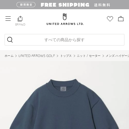
BRAND
すべての商品から探す
ホーム
UNITED ARROWS GOLF
トップス
ニット / セーター
メンズ ハイゲー