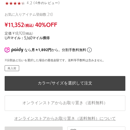
4.2 (4件のレビュー)
お気に入りアイテム登録数
210
¥
11,352
40
%OFF
(税込)
定価 ¥
18,920
(税込)
UAマイル：
5,160
マイル獲得
なら
月々1,892円
から。分割手数料無料
※分割あと払いを選択した場合の最低金額です。送料等手数料は含みません。
再入荷
カラー/サイズを選択して注文
オンラインストアからお取り置き（送料無料）
オンラインストアからお取り置き（送料無料）について