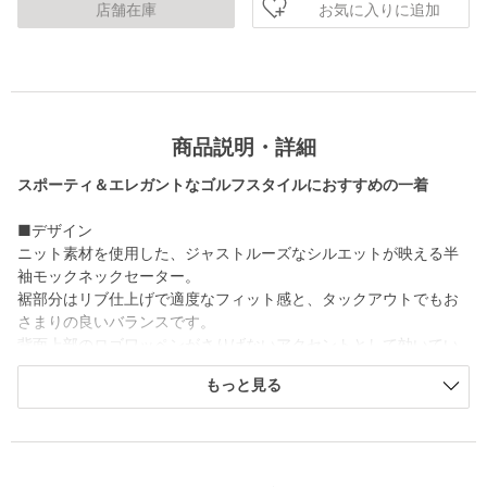
お気に入りに追加
店舗在庫
商品説明・詳細
スポーティ＆エレガントなゴルフスタイルにおすすめの一着
■デザイン
ニット素材を使用した、ジャストルーズなシルエットが映える半
袖モックネックセーター。
裾部分はリブ仕上げで適度なフィット感と、タックアウトでもお
さまりの良いバランスです。
背面上部のロゴワッペンがさりげないアクセントとして効いてい
ます。
もっと見る
■素材
クリーンでキレイ目な表情のハイゲージ素材を使用。
ポリエステル100％でお手入れしやすさもポイントです。
軽量で柔らかな風合いながら、適度なハリ感による美しいフォル