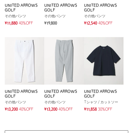
普段着に使ってます
UNITED ARROWS
UNITED ARROWS
UNITED ARROWS
GOLF
GOLF
GOLF
性別：
男性
その他パンツ
その他パンツ
その他パンツ
年代：
60代～
¥11,880
40%OFF
¥19,800
¥12,540
40%OFF
身長：
179cm
普段の着用サイズ：
XL～
参考になった
※レビューは、個人の主観による感想・体感によるもので、商品の効果や性
能を保証するものではありません。
UNITED ARROWS
UNITED ARROWS
UNITED ARROWS
GOLF
GOLF
GOLF
もっと見る
その他パンツ
その他パンツ
Tシャツ / カットソー
¥13,200
40%OFF
¥13,200
40%OFF
¥11,858
30%OFF