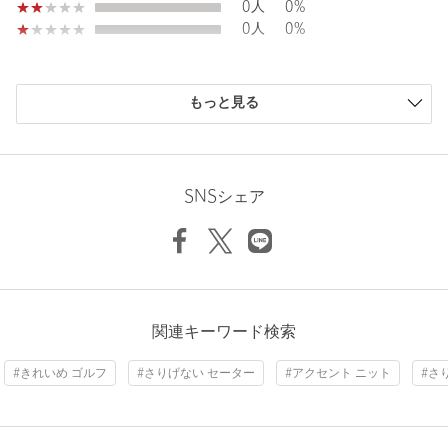
0人
0%
UNITED ARROWSの培ったデザイン性と程よいトレンドを取り
0人
0%
入れるセンス
GOOD PERFORMANCE
スポーツウェアとしてのパフォーマンスを追求した機能性
購入商品のサイズ感
もっと見る
【注意事項】
小さい
0人
0%
※商品に「取り扱い上の注意書き」、「洗濯表示」がございます
少し小さい
0人
0%
場合は、使用前に必ずご確認ください。
ちょうどよい
4人
100%
Length
62cm
※商品画像は、光の当たり具合やパソコンなどの閲覧環境によ
少し大きい
0人
0%
SNSシェア
り、実際の色味と異なって見える場合がございます。あらかじめ
大きい
0人
0%
ご了承ください。
※商品の色味の目安は、商品単体の画像をご参照ください。
S
M
L
XL
※画像の商品はサンプルです。実際の商品と色味、仕様、加工、
サイズ、素材等が若干異なる場合がございます。
店舗へお問い合わせの際は、全国のUNITED ARROWS GOLF各
ニックネーム： 松坂大吉
関連キーワード検索
Check the recommended size
店舗まで下記の品名/品番をお申し付けください。
投稿日： 2026年8月2日
品名：UAG M HG MOC KNIT S/SL 品番：60186000000
#きれいめ ゴルフ
#さりげない セーター
#アクセント ニット
#さ
購入カラー：COBALT
｜
購入サイズ：XL
Try this item on
購入商品のサイズ感：
ちょうどよい
商品詳細
色やデザインが良かったので、取り寄せて購入させていただき