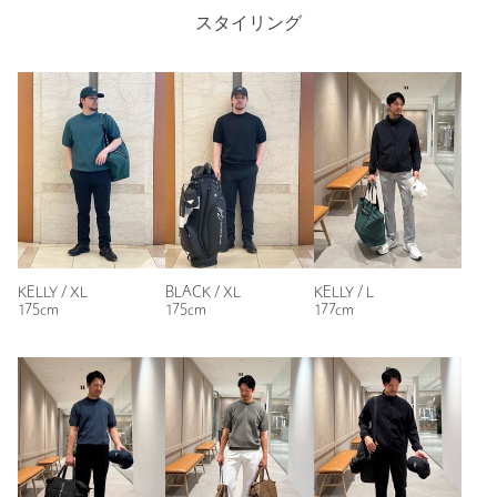
着心地が良かったのですが、一度着て洗濯したら首のところか
スタイリング
注文キャンセル
対象商品
らほつれてきてストッキングの破れた時みたいに縦に傷が入っ
てしまいとても残念です。
返品
対象商品
返品等について
性別：
男性
裾上げ
対象外商品
裾上げについて
年代：
50代前半
タイプ
MEN
身長：
174cm
カテゴリー
トップス
|
ニット / セーター
普段の着用サイズ：
XL～
サイズ
S M L XL
参考になった
素材
本体；ポリエステル100％ ワッペン；合成皮革
KELLY / XL
BLACK / XL
KELLY / L
洗濯表示
手洗い可
洗濯表示について
175cm
175cm
177cm
原産国
中国製
ニックネーム： あきちゃん
商品番号
6018-6-000000
投稿日： 2026年7月29日
購入カラー：BLACK
｜
購入サイズ：XL
購入商品のサイズ感：
ちょうどよい