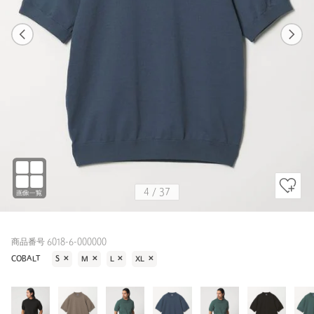
1
37
4
37
KELLY / XL
BLACK
175cm
4
/
37
商品番号 6018-6-000000
COBALT
S
✕
M
✕
L
✕
XL
✕