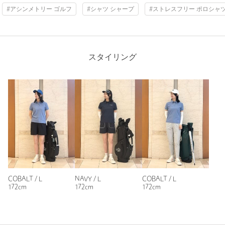
社交の場としてのGOLF CLUBに馴染むグッドマナーなスタイル
#アシンメトリー ゴルフ
#シャツ シャープ
#ストレスフリー ポロシャ
GOOD SENSE
UNITED ARROWSの培ったデザイン性と程よいトレンドを取り
入れるセンス
GOOD PERFORMANCE
Length
58cm
スタイリング
スポーツウェアとしてのパフォーマンスを追求した機能性
【注意事項】
※商品に「取り扱い上の注意書き」、「洗濯表示」がございます
S
M
L
場合は、使用前に必ずご確認ください。
※商品画像は、光の当たり具合やパソコンなどの閲覧環境によ
り、実際の色味と異なって見える場合がございます。あらかじめ
ご了承ください。
Check the recommended size
※商品の色味の目安は、商品単体の画像をご参照ください。
※画像の商品はサンプルです。実際の商品と色味、仕様、加工、
Try this item on
サイズ、素材等が若干異なる場合がございます。
COBALT / L
NAVY / L
COBALT / L
172cm
172cm
172cm
店舗へお問い合わせの際は、全国のUNITED ARROWS GOLF各
店舗まで下記の品名/品番をお申し付けください。
品名：UAG W D/MESH ARM LINE PL 品番：60176000010