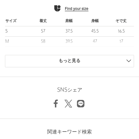
本体にはナイロンとポリウレタンを組み合わせた凹凸感のあるメ
Find your size
ッシュ構造の素材を使用。
吸水速乾の機能性付きで暑い時期のラウンドに最適です。
盛夏のラウンドでもストレスなく活躍します。
サイズ
着丈
肩幅
身幅
そで丈
S
57
37.5
45.5
16.5
■コーディネート
コンビネーションのスポーティなデザインとシックなカラー使い
M
58
39.5
47
17
で、単調になりがちな夏場のコーディネイトでも様になる一着。
L
59
39.5
48.5
17.5
シンプルな組み合わせでも存在感のあるスタイルを演出します。
もっと見る
商品は、独自の採寸方法により採寸されています。
============================
サイズガイドを見る
裏地：なし
伸縮：ややあり
機能性：吸水速乾
SNSシェア
光沢感：ややあり
Sleeve length
17cm
Shoulder width
39.5cm
============================
Width
47cm
＜UNITED ARROWS GOLF (ユナイテッドアローズ ゴルフ)＞
社交性とファッション性・機能性を兼ね備え・プレイヤーの個性
とパフォーマンスを引き出すことを目指します。
■CONCEPT
関連キーワード検索
GOOD MANNER