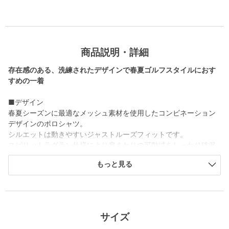
商品説明・詳細
存在感のある、洗練されたデザインで春夏ゴルフスタイルにおす
すめの一着
■デザイン
春夏シーズンに最適なメッシュ素材を使用したコンビネーション
デザインのポロシャツ。
シルエットは動きやすいジャストルーズフィットです。
スピリットラグラン仕様により肩まわりの可動域をしっかり確保
し、スイング時も自由な動きを実現。
もっと見る
袖のアシンメトリー配色リブがシャープな印象を演出する、機能
性とデザイン性を兼ね備えた半袖シャツです。
背中にはバー型のブランドアイコンを施した、機能性とデザイン
性を両立しています。
サイズ
■素材