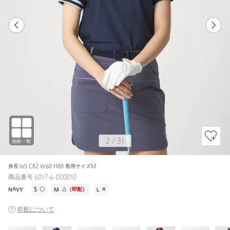
1
31
2
31
COBALT / L
COBALT
172cm
2
/
31
身長165 C82 W60 H88 着用サイズM
商品番号 6017-6-000010
NAVY
S
〇
M
△
（即配）
L
✕
即配について