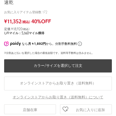
速乾
お気に入りアイテム登録数
172
¥
11,352
40
%OFF
(税込)
定価 ¥
18,920
(税込)
UAマイル：
5,160
マイル獲得
なら
月々1,892円
から。分割手数料無料
※分割あと払いを選択した場合の最低金額です。送料等手数料は含みません。
カラー/サイズを選択して注文
オンラインストアからお取り置き（送料無料）
オンラインストアからお取り置き（送料無料）について
お気に入りに追加
店舗在庫