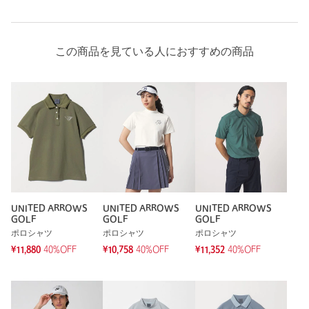
商品詳細
この商品を見ている人におすすめの商品
注文キャンセル
対象商品
返品
対象商品
返品等について
裾上げ
対象外商品
裾上げについて
タイプ
WOMEN
カテゴリー
トップス
|
ポロシャツ
サイズ
S M L
本体；ナイロン98％ ポリウレタン2％ リブ部分；
素材
ポリエステル97％ ポリウレタン3％
UNITED ARROWS
UNITED ARROWS
UNITED ARROWS
GOLF
GOLF
GOLF
洗濯表示
洗濯機洗い可
洗濯表示について
ポロシャツ
ポロシャツ
ポロシャツ
¥11,880
40%OFF
¥10,758
40%OFF
¥11,352
40%OFF
原産国
中国製
商品番号
6017-6-000010