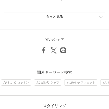
Inseam length
76cm
返品
対象商品
返品等について
購入商品のサイズ感
裾上げ
対象外商品
もっと見る
裾上げについて
小さい
0人
0%
タイプ
MEN
少し小さい
0人
0%
Hem width
51.5cm
ちょうどよい
2人
100%
カテゴリー
パンツ
|
イージーパンツ
少し大きい
0人
0%
SNSシェア
大きい
0人
0%
サイズ
S M L
S
M
L
素材
COTTON100％
洗濯表示
洗濯機洗い可
洗濯表示について
Check the recommended size
原産国
日本製
ニックネーム： よっちゃん
関連キーワード検索
商品番号
1214-2-000000
Try this item on
投稿日： 2026年4月22日
#きれいめ コットン
#こだわり シャツ
#なめらか スウェット
#ス
購入カラー：DK.GRAY
｜
購入サイズ：S
購入商品のサイズ感：
ちょうどよい
生地の厚みも程よく真冬以外は問題なく着用出来そうです
スタイリング
性別：
男性