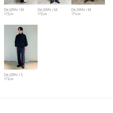
性別：
男性
年代：
50代前半
DK.GRAY / M
DK.GRAY / M
DK.GRAY / M
172cm
172cm
171cm
身長：
164cm
普段の着用サイズ：
L
1人が参考になったと回答
参考になった
※レビューは、個人の主観による感想・体感によるもので、商品の効果や性
能を保証するものではありません。
DK.GRAY / S
173cm
もっと見る