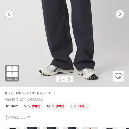
1
18
2
18
DK.GRAY / L
BLACK
176cm
2
/
18
身長185 B86 W70 H89 着用サイズ：L
商品番号 1214-2-000000
DK.GRAY
S
△
（即配）
M
△
（即配）
L
△
（即配）
即配について