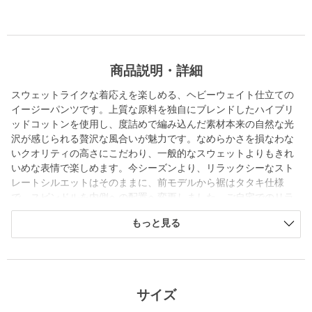
商品説明・詳細
スウェットライクな着応えを楽しめる、ヘビーウェイト仕立ての
イージーパンツです。上質な原料を独自にブレンドしたハイブリ
ッドコットンを使用し、度詰めで編み込んだ素材本来の自然な光
沢が感じられる贅沢な風合いが魅力です。なめらかさを損なわな
いクオリティの高さにこだわり、一般的なスウェットよりもきれ
いめな表情で楽しめます。今シーズンより、リラックシーなスト
レートシルエットはそのままに、前モデルから裾はタタキ仕様
で、スピンドルを内側への配置へ変更しました。ご自宅でのリラ
ックスタイムから、ニットやシャツを合わせたクリーンな着こな
もっと見る
しまで幅広く馴染む万能なアイテム。同シリーズのトップス（対
象品番：12122000008）とのセットアップスタイルもおすすめで
す。
============================
サイズ
裏地：なし