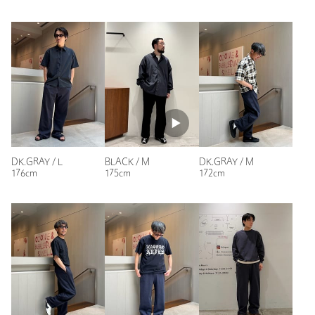
年代：
50代後半
身長：
174cm
普段の着用サイズ：
L
1人が参考になったと回答
参考になった
DK.GRAY / L
BLACK / M
DK.GRAY / M
176cm
175cm
172cm
ニックネーム： hide
投稿日： 2026年3月10日
購入カラー：DK.GRAY
｜
購入サイズ：M
購入商品のサイズ感：
ちょうどよい
以前からアップデートされてますが、紐が中に入り、裾が切り
ぱなしでなくなり、残念でなりません。