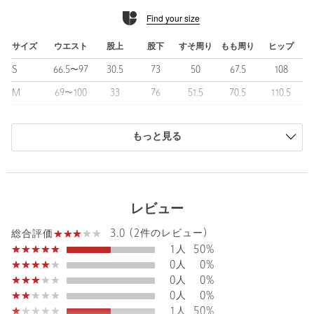
透け感：なし
Find your size
光沢感：なし
ケア方法：洗濯機洗い可
============================
サイズ
ウエスト
股上
股下
すそ周り
もも周り
ヒップ
S
66.5〜97
30.5
73
50
67.5
108
【注意事項】
※商品に「取り扱い上の注意書き」、「洗濯表示」がございます
M
69〜100
33
76
51.5
70.5
110.5
場合は、使用前に必ずご確認ください。
L
75〜110
34
78
52.5
72.5
116.5
※商品画像は、光の当たり具合やパソコンなどの閲覧環境によ
り、実際の色味と異なって見える場合がございます。あらかじめ
もっと見る
商品は、独自の採寸方法により採寸されています。
ご了承ください。
サイズガイドを見る
※商品の色味の目安は、商品単体の画像をご参照ください。
Waist
69〜100cm
店舗へお問い合わせの際は、下記の品名/品番をお申し付けくださ
レビュー
い。
品名：H HVY HYBRID CTN EASY
3.0 (2件のレビュー)
総合評価
品番：12142000000
Rise length
33cm
1人
50%
Hip
110.5cm
0人
0%
0人
0%
商品詳細
0人
0%
Thickness of thigh
70.5cm
1人
50%
注文キャンセル
対象商品