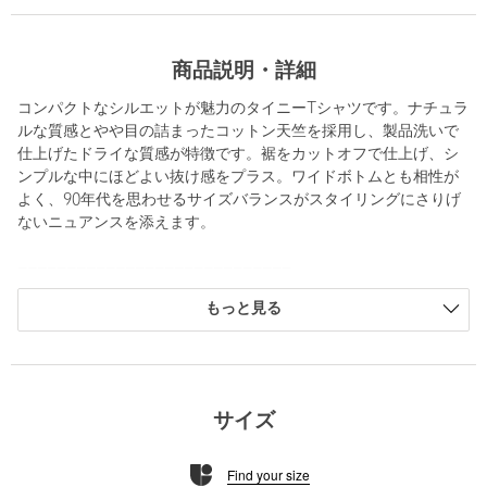
商品説明・詳細
コンパクトなシルエットが魅力のタイニーTシャツです。ナチュラ
ルな質感とやや目の詰まったコットン天竺を採用し、製品洗いで
仕上げたドライな質感が特徴です。裾をカットオフで仕上げ、シ
ンプルな中にほどよい抜け感をプラス。ワイドボトムとも相性が
よく、90年代を思わせるサイズバランスがスタイリングにさりげ
ないニュアンスを添えます。
============================
裏地：なし
もっと見る
透け感：ホワイトのみややあり
光沢感：なし
ケア方法：洗濯機洗い可
============================
サイズ
【注意事項】
※商品に「取り扱い上の注意書き」、「洗濯表示」がございます
Find your size
場合は、使用前に必ずご確認ください。