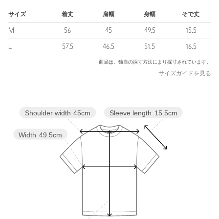
※商品画像は、光の当たり具合やパソコンなどの閲覧環境によ
り、実際の色味と異なって見える場合がございます。あらかじめ
サイズ
着丈
肩幅
身幅
そで丈
ご了承ください。
M
56
45
49.5
15.5
※商品の色味の目安は、商品単体の画像をご参照ください。
L
57.5
46.5
51.5
16.5
店舗へお問い合わせの際は、下記の品名/品番をお申し付けくださ
商品は、独自の採寸方法により採寸されています。
い。
サイズガイドを見る
品名：H TINY TEE
品番：12172000010
Sleeve length
15.5cm
Shoulder width
45cm
商品詳細
Width
49.5cm
注文キャンセル
対象商品
返品
対象商品
返品等について
裾上げ
対象外商品
裾上げについて
タイプ
MEN
カテゴリー
トップス
|
Tシャツ / カットソー