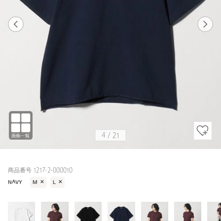
1
21
4
21
NAVY / M
WHITE
170cm
4
/
21
商品番号 1217-2-000010
NAVY
M
✕
L
✕