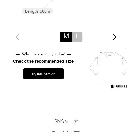
サイズ
M L
Length
56cm
素材
COTTON100％
洗濯表示
洗濯機洗い可
洗濯表示について
原産国
日本製
M
L
商品番号
1217-2-000010
Check the recommended size
Try this item on
SNSシェア