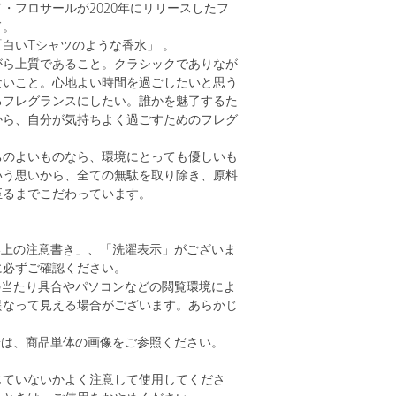
・フロサールが2020年にリリースしたフ
ド。
白いTシャツのような香水」 。
がら上質であること。クラシックでありなが
ないこと。心地よい時間を過ごしたいと思う
るフレグランスにしたい。誰かを魅了するた
から、自分が気持ちよく過ごすためのフレグ
ちのよいものなら、環境にとっても優しいも
いう思いから、全ての無駄を取り除き、原料
至るまでこだわっています。
い上の注意書き」、「洗濯表示」がございま
に必ずご確認ください。
の当たり具合やパソコンなどの閲覧環境によ
異なって見える場合がございます。あらかじ
。
安は、商品単体の画像をご参照ください。
じていないかよく注意して使用してくださ