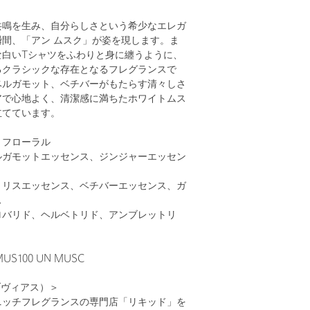
共鳴を生み、自分らしさという希少なエレガ
間、「アン ムスク」が姿を現します。ま
な白いTシャツをふわりと身に纏うように、
るクラシックな存在となるフレグランスで
ベルガモット、ベチバーがもたらす清々しさ
アで心地よく、清潔感に満ちたホワイトムス
立てています。
、フローラル
ルガモットエッセンス、ジンジャーエッセン
ミリスエッセンス、ベチバーエッセンス、ガ
ス
ロバリド、ヘルベトリド、アンブレットリ
S100 UN MUSC
ブヴィアス）＞
ニッチフレグランスの専門店「リキッド」を