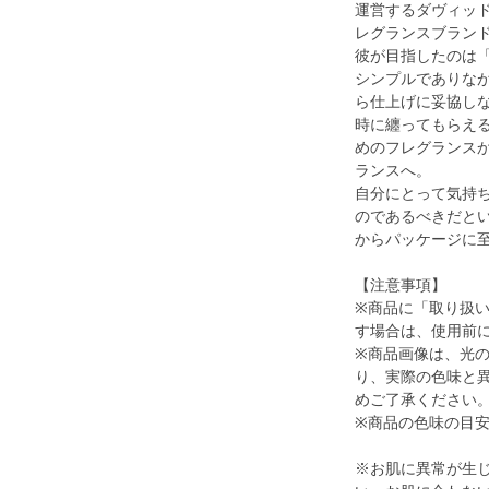
運営するダヴィッド
レグランスブラン
彼が目指したのは「
シンプルでありな
ら仕上げに妥協し
時に纏ってもらえ
1
6
めのフレグランス
ランスへ。
自分にとって気持
のであるべきだと
からパッケージに
【注意事項】
※商品に「取り扱
す場合は、使用前
※商品画像は、光
その他1
り、実際の色味と
めご了承ください
※商品の色味の目
※お肌に異常が生