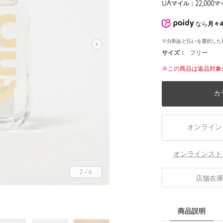
UAマイル：
22,000
マ
なら
月々4
※分割あと払いを選択した
サイズ：
フリー
※この商品は返品対象
カ
オンライン
オンラインスト
2
/
6
店舗在
商品説明