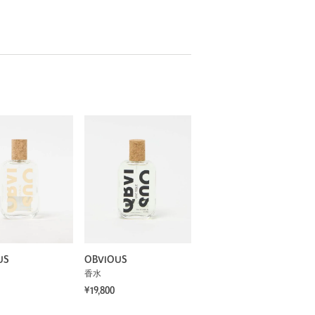
US
OBVIOUS
香水
¥19,800