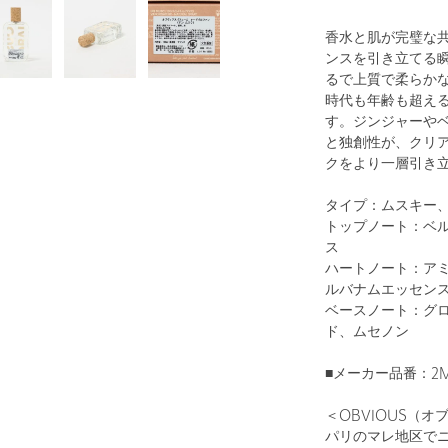
香水と肌が完璧な
ンスを引き立てる瞬
るで上質で柔らか
時代も年齢も超え
す。ジンジャーや
と独創性が、クリ
クをより一層引き
タイプ：ムスキー
トップノート：ベ
ス
ハートノート：ア
ルバナムエッセン
ベースノート：グ
ド、ムセノン
■メーカー品番：2MU
＜OBVIOUS（オ
パリのマレ地区で