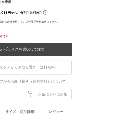
イル獲得
,033円
から。分割手数料無料
場合の最低金額です。送料等手数料は含みません。
外です
ラー/サイズを選択して注文
ストアからお取り置き（送料無料）
アからお取り置き（送料無料）について
庫
お気に入りに追加
2
サイズ・商品詳細
レビュー