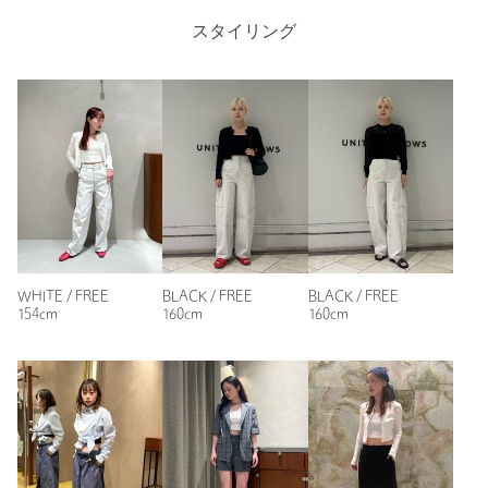
スタイリング
サイズ
FREE
素材
コットン100％
洗濯表示
手洗い可
洗濯表示について
原産国
日本製
商品番号
1617-2-000011
WHITE / FREE
BLACK / FREE
BLACK / FREE
154cm
160cm
160cm