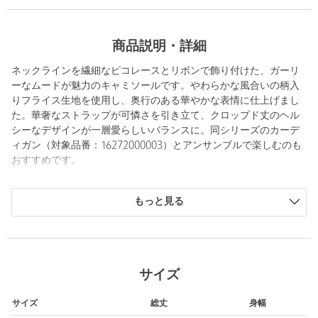
商品説明・詳細
ネックラインを繊細なピコレースとリボンで飾り付けた、ガーリ
ーなムードが魅力のキャミソールです。やわらかな風合いの柄入
りフライス生地を使用し、奥行のある華やかな表情に仕上げまし
た。華奢なストラップが可憐さを引き立て、クロップド丈のヘル
シーなデザインが一層愛らしいバランスに。同シリーズのカーデ
ィガン（対象品番：16272000003）とアンサンブルで楽しむのも
おすすめです。
============================
もっと見る
裏地：なし
光沢感：なし
ケア方法：手洗い可
透け感：ややあり
============================
サイズ
【注意事項】
サイズ
総丈
身幅
※商品に「取り扱い上の注意書き」、「洗濯表示」がございます