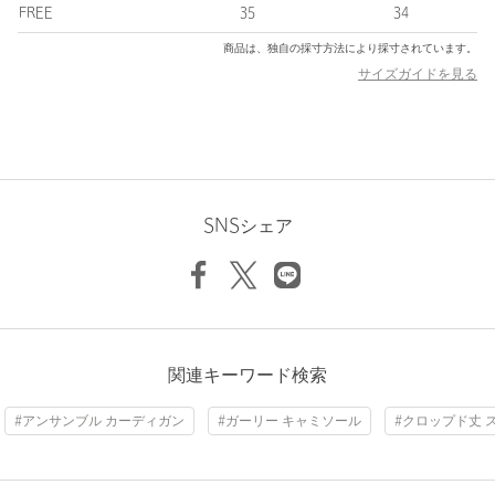
場合は、使用前に必ずご確認ください。
FREE
35
34
※商品画像は、光の当たり具合やパソコンなどの閲覧環境によ
商品は、独自の採寸方法により採寸されています。
り、実際の色味と異なって見える場合がございます。あらかじめ
サイズガイドを見る
ご了承ください。
※商品の色味の目安は、商品単体の画像をご参照ください。
店舗へお問い合わせの際は、下記の品名/品番をお申し付けくださ
い。
品名：HW C PTN/MSH CAMI
品番：16172000011
SNSシェア
商品詳細
注文キャンセル
対象商品
返品
関連キーワード検索
対象商品
返品等について
裾上げ
対象外商品
裾上げについて
#アンサンブル カーディガン
#ガーリー キャミソール
#クロップド丈 
タイプ
WOMEN
カテゴリー
トップス
|
タンクトップ / キャミソール