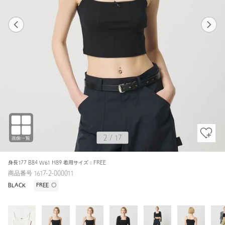
1
17
2
17
WHITE / FREE
WHITE
154cm
2
/
17
身長177 B84 W61 H89 着用サイズ：FREE
商品番号 1617-2-000011
BLACK
FREE
〇