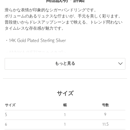
商品説明・詳細
滑らかな表情が印象的なシガーバンドリングです。
ボリュームのあるリュクスな佇まいが、手元を美しく彩ります。
普段使いからドレスアップシーンまで映える、トレンド問わない
タイムレスな存在感が魅力です。
・14K Gold Plated Sterling Silver
＜ANNIKA INEZ(アニカイネズ)＞
＜by boe＞のデザイナーAnnika Inezが自身の名をブランド名とし
もっと見る
リスタートしたブランド。
デザイナー自身のルーツである北欧の文化やアート、建築などか
らインスパイアされた、モダンでユニークなアクセサリーは多く
の女性から指示を受けています。
女性らしい華奢なラインとミニマルで存在感のあるフォルムで、
サイズ
世界中のファッショニスタも認める完成度の高いデザインが特徴
です。
サイズ
幅
号数
【注意事項】
5
1
9
※商品を使用前に、タグ等に記載されている「取り扱い上の注意
6
1
11.5
書き」、「洗濯表示」を必ずご確認ください。