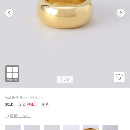
1
6
1
6
GOLD
1
/
6
商品番号 1833-3-430323
GOLD
5
△
（即配）
6
✕
即配について