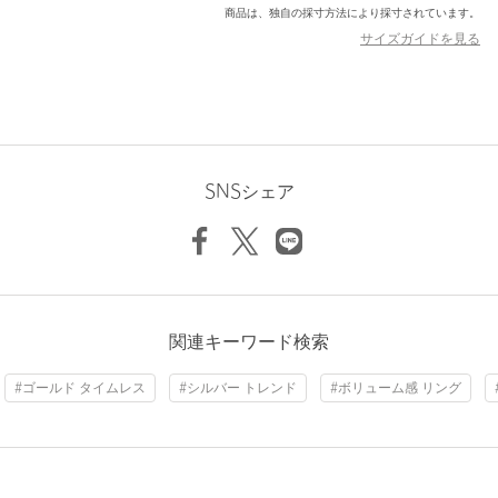
※商品画像は、光の当たり具合やパソコンなどの閲覧環境によ
商品は、独自の採寸方法により採寸されています。
り、実際の色味と異なって見える場合がございます。あらかじめ
サイズガイドを見る
ご了承ください。
※商品の色味の目安は、商品単体の画像をご参照ください。
店舗へお問い合わせの際は、下記の品名/品番をお申し付けくださ
い。
品名：H ANNIKA/I L CIGAR RING 品番：18333430323
SNSシェア
商品詳細
注文キャンセル
対象商品
返品
対象商品
返品等について
関連キーワード検索
裾上げ
対象外商品
裾上げについて
#ゴールド タイムレス
#シルバー トレンド
#ボリューム感 リング
タイプ
WOMEN
カテゴリー
アクセサリー
|
リング
サイズ
5 6