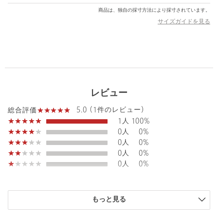
インでジュエリーのニュースタンダードを提案します。
商品は、独自の採寸方法により採寸されています。
サイズガイドを見る
【注意事項】
※天然素材の特性上、個体差があるため商品画像と実際の商品が
異なる場合がございます。
※商品に「取り扱い上の注意書き」、「洗濯表示」がございます
場合は、使用前に必ずご確認ください。
※商品画像は、光の当たり具合やパソコンなどの閲覧環境によ
レビュー
り、実際の色味と異なって見える場合がございます。あらかじめ
ご了承ください。
5.0 (1件のレビュー)
総合評価
※商品の色味の目安は、商品単体の画像をご参照ください。
1人
100%
0人
0%
店舗へお問い合わせの際は、下記の品名/品番をお申し付けくださ
0人
0%
い。
0人
0%
品名：PRK DIASHAPE STN R S
0人
0%
品番：18826991012
もっと見る
商品詳細