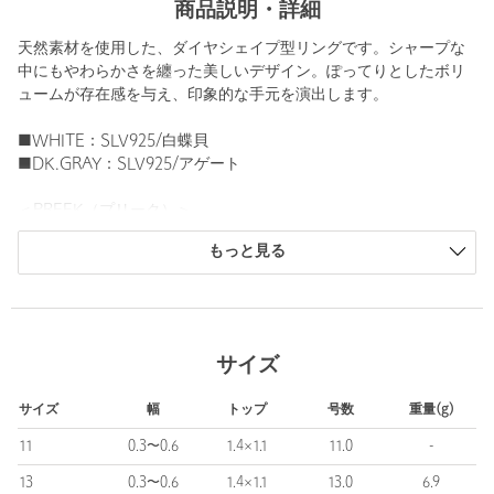
商品説明・詳細
天然素材を使用した、ダイヤシェイプ型リングです。シャープな
中にもやわらかさを纏った美しいデザイン。ぽってりとしたボリ
ュームが存在感を与え、印象的な手元を演出します。
■WHITE：SLV925/白蝶貝
■DK.GRAY：SLV925/アゲート
＜PREEK（プリーク）＞
2018年に東京出身のデザイナー 芦沢佳澄氏によって設立されたジ
もっと見る
ュエリーブランド。
不完全なものや移りゆく自然物の美しさに魅了され、日本に古く
から息づく文化、曖昧さ・複雑さ・儚さにエレガンスを見出す美
学とその精神性を、日常的に馴染むジュエリーとして表現するこ
とに重点を置く。
サイズ
ファインジュエリー工房の職人たちとのコラボレーションによっ
て、かたちの歪んだバロックパールや、宝石彫刻を扱う伝統工芸
サイズ
幅
トップ
号数
重量(g)
士が削り出した天然石など、主に有機的な素材を使用したジュエ
リー製作が特徴です。
11
0.3〜0.6
1.4×1.1
11.0
-
「日本でつくるジュエリーの新しい可能性」をコンセプトに、日
13
0.3〜0.6
1.4×1.1
13.0
6.9
本でしか成しえない技術、クオリティ、コンテンポラリーなデザ