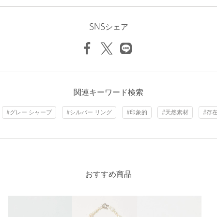
ニックネーム： にゃんきち
注文キャンセル
対象商品
投稿日： 2026年7月2日
返品
対象商品
返品等について
SNSシェア
購入カラー：WHITE
裾上げ
対象外商品
裾上げについて
石にツヤがあってとても素敵です！形がシャープなので、かわ
タイプ
WOMEN
いくなりすぎないところがいいです。
カテゴリー
アクセサリー
|
リング
性別：
女性
年代：
30代前半
サイズ
11 13
関連キーワード検索
身長：
154cm
素材
#グレー シャープ
#シルバー リング
#印象的
#天然素材
#存
参考になった
洗濯表示
-
洗濯表示について
原産国
-
商品番号
1882-6-991012
※レビューは、個人の主観による感想・体感によるもので、商品の効果や性
おすすめ商品
能を保証するものではありません。
もっと見る