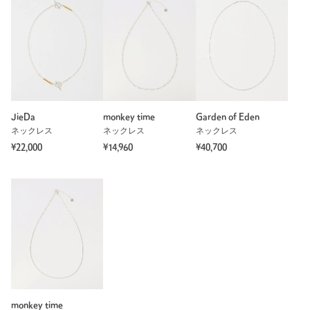
カテゴリー
アクセサリー
|
ネックレス
サイズ
FREE
素材
洗濯表示
-
洗濯表示について
商品番号
8333-5-000007
JieDa
monkey time
Garden of Eden
ネックレス
ネックレス
ネックレス
¥22,000
¥14,960
¥40,700
monkey time