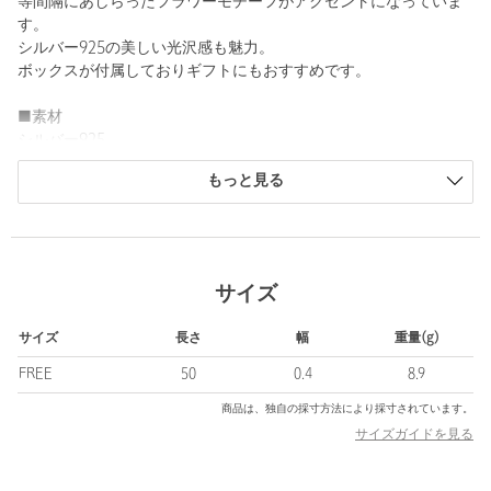
等間隔にあしらったフラワーモチーフがアクセントになっていま
す。
シルバー925の美しい光沢感も魅力。
ボックスが付属しておりギフトにもおすすめです。
■素材
シルバー925
もっと見る
＜Garden of Eden(ガーデン オブ エデン)＞
2003年に設立。コンセプトは『モダンヴィンテージ』。シーズン
テーマを設けず、建築・民族・アートなどのヴィンテージからイ
ンスピレーションを受けたアイテムをシリーズ展開。100年後も愛
され続ける作品となるようなモダンで普遍的なジュエリーコレク
サイズ
ションとなっています。
サイズ
長さ
幅
重量(g)
【注意事項】
※商品に「取り扱い上の注意書き」、「洗濯表示」がございます
FREE
50
0.4
8.9
場合は、使用前に必ずご確認ください。
商品は、独自の採寸方法により採寸されています。
※商品画像は、光の当たり具合やパソコンなどの閲覧環境によ
サイズガイドを見る
り、実際の色味と異なって見える場合がございます。あらかじめ
ご了承ください。
※商品の色味の目安は、商品単体の画像をご参照ください。