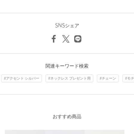
<価格改定のお知らせ>
本商品は価格改定を実施させていただきました。
そのため、本サイト内に明記した価格と異なる価格のタグが添付
SNSシェア
された状態でお客様のお手元にお届けさせていただく場合がござ
いますので、あらかじめご了承ください。
店舗へお問い合わせの際は、全国のmonkey time
BEAUTY&YOUTH各店舗まで下記の品名/品番をお申し付けくだ
さい。
関連キーワード検索
品名：GOE CHAIN NC 品番：83335000007
#アクセント シルバー
#ネックレス プレゼント用
#チェーン
#モ
商品詳細
注文キャンセル
対象商品
返品
対象商品
返品等について
おすすめ商品
裾上げ
対象外商品
裾上げについて
タイプ
MEN