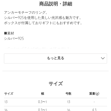
商品説明・詳細
アンカーモチーフのリング。
シルバー925を使用した美しい光沢感も魅力です。
ボックスが付属しておりギフトにもおすすめです。
■素材
シルバー925
＜Garden of Eden(ガーデン オブ エデン)＞
2003年に設立。コンセプトは『モダンヴィンテージ』。シーズン
もっと見る
テーマを設けず、建築・民族・アートなどのヴィンテージからイ
ンスピレーションを受けたアイテムをシリーズ展開。100年後も愛
され続ける作品となるようなモダンで普遍的なジュエリーコレク
ションとなっています。
サイズ
【注意事項】
※商品を使用前に、タグ等に記載されている「取り扱い上の注意
サイズ
幅
号数
重量(g)
書き」、「洗濯表示」を必ずご確認ください。
※商品画像は、光の当たり具合やパソコンなどの閲覧環境によ
13
0.3〜1
13
-
り、実際の色味と異なって見える場合がございます。あらかじめ
16
0.3〜1
16
4.3