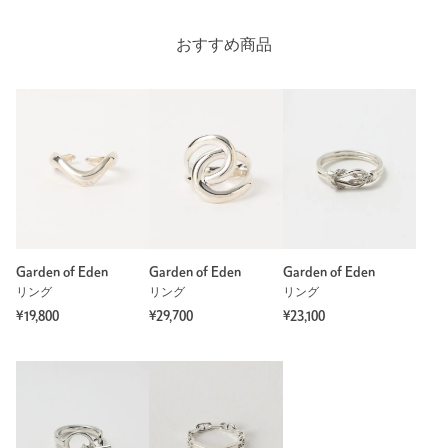
タイプ
MEN
おすすめ商品
カテゴリー
アクセサリー
|
リング
サイズ
13 16
素材
洗濯表示
-
洗濯表示について
商品番号
8333-5-990917
Garden of Eden
Garden of Eden
Garden of Eden
リング
リング
リング
¥19,800
¥29,700
¥23,100