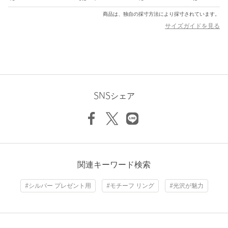
ご了承ください。
※商品の色味の目安は、商品単体の画像をご参照ください。
商品は、独自の採寸方法により採寸されています。
サイズガイドを見る
<価格改定のお知らせ>
本商品は価格改定を実施させていただきました。
そのため、本サイト内に明記した価格と異なる価格のタグが添付
された状態でお客様のお手元にお届けさせていただく場合がござ
いますので、あらかじめご了承ください。
SNSシェア
店舗へお問い合わせの際は、全国のmonkey time
BEAUTY&YOUTH各店舗まで下記の品名/品番をお申し付けくだ
さい。
品名：GOE ANCHOR RING 品番：83335990917
商品詳細
関連キーワード検索
注文キャンセル
対象商品
#シルバー プレゼント用
#モチーフ リング
#光沢が魅力
返品
対象商品
返品等について
裾上げ
対象外商品
裾上げについて