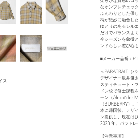
柔らかな質感のコ
なオンブレチェッ
ふんわりとした優
柄が絶妙に融合し
ゆとりのあるシル
だけでバランスよ
今シーズンを象徴
ンドらしい遊び心
■メーカー品番：PTH
＜PARATRAIT
デザイナー坂井俊
イス
スティチュート・マラン
ドン校で修士課程
ーン（Alexande
（BURBERRY
本に帰国後、デザ
ン提供し、現在はD
2023 年、パラトレ
【注意事項】