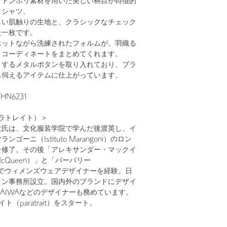
ットンポリ素材を用いた美しい柄目が特徴的
クシャツ。
しい肌触りの生地と、クラシックなチェック
た一枚です。
エットながら洗練されたフォルムが、羽織る
くコーディネートをまとめてくれます。
とするメタルボタンを取り入れており、ブラ
も伺えるアイテムに仕上がっています。
N6231
（パラトレイト）＞
太氏は、文化服装学院で学んだ後渡英し、イ
ゴーニ（Istituto Marangoni）のロン
を修了。その後「アレキサンダー・マックイ
r McQueen）」と「バーバリー
）」でウィメンズウェアデザイナーを経験。日
イン事務所設立。国内外のブランドにデザイ
AIWAなどのデザイナーも務めています。
イト（paratrait）をスタート。