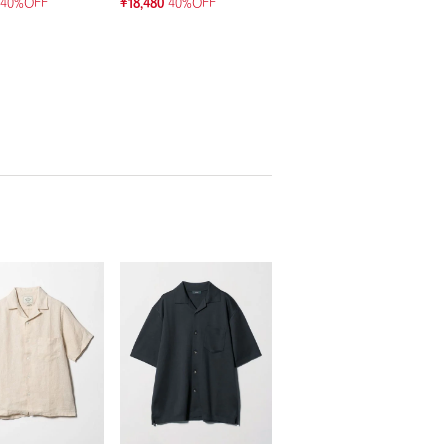
40%OFF
¥18,480
40%OFF