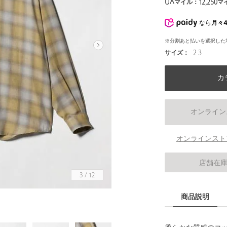
UAマイル：
12,250
マ
なら
月々4
※分割あと払いを選択した
サイズ：
2 3
カ
オンライン
オンラインスト
店舗在
3
/
12
商品説明