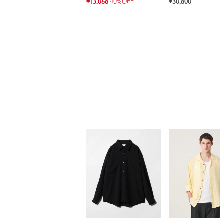
¥13,068
40%OFF
¥30,800