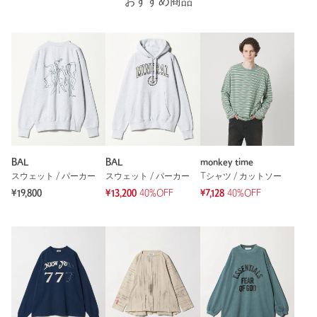
おすすめ商品
カテゴリー
トップス
|
スウェット / パーカー
サイズ
M L
素材
コットン75％ ポリエステル25％
洗濯表示
手洗い可
洗濯表示について
原産国
中国製
商品番号
8312-5-000030
BAL
BAL
monkey time
スウェット / パーカー
スウェット / パーカー
Tシャツ / カットソー
¥19,800
¥13,200
40%OFF
¥7,128
40%OFF