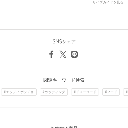
【注意事項】
サイズガイドを見る
※商品に「取り扱い上の注意書き」、「洗濯表示」がございます
場合は、使用前に必ずご確認ください。
※商品画像は、光の当たり具合やパソコンなどの閲覧環境によ
り、実際の色味と異なって見える場合がございます。あらかじめ
ご了承ください。
※商品の色味の目安は、商品単体の画像をご参照ください。
SNSシェア
店舗へお問い合わせの際は、全国のBEAUTY&YOUTH各店舗まで
下記の品名/品番をお申し付けください。
品名：MS RVS WAFFLE PONCHO HD 品番：83125000030
商品詳細
関連キーワード検索
注文キャンセル
対象商品
#エッジィ ポンチョ
#カッティング
#ドローコード
#フード
返品
対象商品
返品等について
裾上げ
対象外商品
裾上げについて
タイプ
MEN