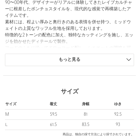
90〜00年代、デザイナーがリアルに体験してきたレイブカルチャ
ーに根差したポンチョスタイルを、現代的な感覚で再構築したア
イテムです。
素材には、程よい厚みと奥行きのある表情を併せ持つ、ミッドウ
ェイトの上質なワッフル生地を採用しております。
特徴的な2トーンの配色に加え、独特なカッティングを施し、エッ
ジを効かせたディテールで製作。
フードのふちに沿ってドローコード配し、シルエットの調節も可
能となっております。
もっと見る
サイズ感は＜MAGIC STICK＞を象徴とするボクシーシルエット
を取り入れ、存在感のあるディテールに仕上げておりますので、
インナー使いから一枚着としてもおすすめの一着です。
■メーカー品番：26SS-MS2-014
サイズ
＜MAGIC STICK（マジック スティック）＞
サイズ
着丈
身幅
ゆき
デザイナー今野直隆氏の音楽的、文化的バックボーンをもとにデ
ザインされるラインナップに加え、現代の大量消費型アパレルフ
M
59.5
81
92.5
ァストファッションへのアンチテーゼとして本当に洋服が好きな
L
61.5
83.5
93
人へ向け少量生産を行っています。
商品は、独自の採寸方法により採寸されています。