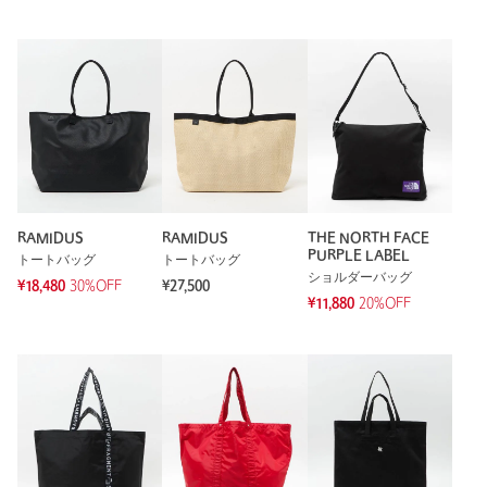
サイズ
FREE
素材
洗濯表示
-
洗濯表示について
商品番号
8332-5-000027
RAMIDUS
RAMIDUS
THE NORTH FACE
PURPLE LABEL
トートバッグ
トートバッグ
ショルダーバッグ
¥18,480
30%OFF
¥27,500
¥11,880
20%OFF