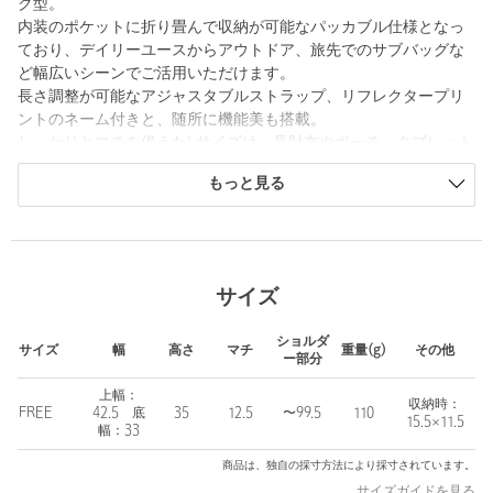
ク型。
内装のポケットに折り畳んで収納が可能なパッカブル仕様となっ
ており、デイリーユースからアウトドア、旅先でのサブバッグな
ど幅広いシーンでご活用いただけます。
長さ調整が可能なアジャスタブルストラップ、リフレクタープリ
ントのネーム付きと、随所に機能美も搭載。
しっかりとマチを備えたLサイズは、長財布やポーチ、タブレット
なども余裕で収納できる頼もしい容量です。
もっと見る
日常の必需品をスマートに整理し、必要なものへスムーズにアク
セスを実現したアイテムです。
■メーカー品番：B019006
サイズ
＜RAMIDUS（ラミダス）＞
自分たちが毎日使えるバッグ。原宿の街で２０年に渡り追いかけ
ショルダ
てきたのは、そんなスタンダードなバッグを作ろうということ。
サイズ
幅
高さ
マチ
重量(g)
その他
ー部分
ストリートファッションの発祥地として、世界中から人が訪れる
ようになったこの街から、次の時代へ向けてニュースタンダード
上幅：
収納時：
FREE
42.5 底
35
12.5
〜99.5
110
を生み出すために2019年10月、RAMIDUSは生まれました。
15.5×11.5
幅：33
【注意事項】
商品は、独自の採寸方法により採寸されています。
※商品に「取り扱い上の注意書き」、「洗濯表示」がございます
サイズガイドを見る