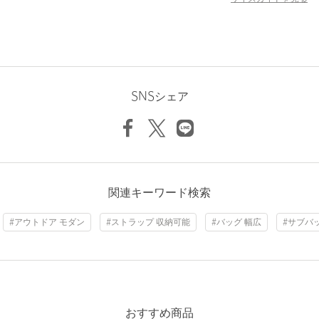
場合は、使用前に必ずご確認ください。
※商品画像は、光の当たり具合やパソコンなどの閲覧環境によ
り、実際の色味と異なって見える場合がございます。あらかじめ
ご了承ください。
※商品の色味の目安は、商品単体の画像をご参照ください。
SNSシェア
店舗へお問い合わせの際は、全国のBEAUTY&YOUTH各店舗まで
下記の品名/品番をお申し付けください。
品名：RAMIDUS SHOULDER BAG L 品番：83325000027
商品詳細
関連キーワード検索
注文キャンセル
対象商品
#アウトドア モダン
#ストラップ 収納可能
#バッグ 幅広
#サブバ
返品
対象商品
返品等について
裾上げ
対象外商品
裾上げについて
タイプ
MEN
カテゴリー
バッグ
|
ショルダーバッグ
おすすめ商品