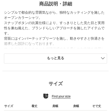
商品説明・詳細
シンプルで都会的な雰囲気ながら、独特なカッティングを施した
オープンカラーシャツ。
スナップボタンの比翼仕様により、すっきりとした見た目と実用
性を兼ね備えた、ブランドらしいアプローチを施したアイテムで
す。
背面にはインバーテッドプリーツを施し、動きやすさと快適さを
追求した設計になっております。
ゆったりとしたシルエットで清涼感のある柔らかな生地を使用し
ているため、これからの時期に重宝すること間違いなしの一着で
もっと見る
す。
■メーカー品番：YU81702
＜YDOT（ワイドット）＞
サイズ
1983年、登山家夫婦の手により誕生し、現在はデンマークに本社
を置きクリエイティブの拠点を日本で行うYDOT（ワイドッ
Find your size
ト）。ブランド創業時からのアイデンティティーであるクリスタ
ルダウンを使用したプロダクトをはじめ、培われてきた技術を駆
使し、現代の多様なライフスタイルに思いを巡らせながら、ブラ
サイズ
着丈
肩幅
身幅
そで丈