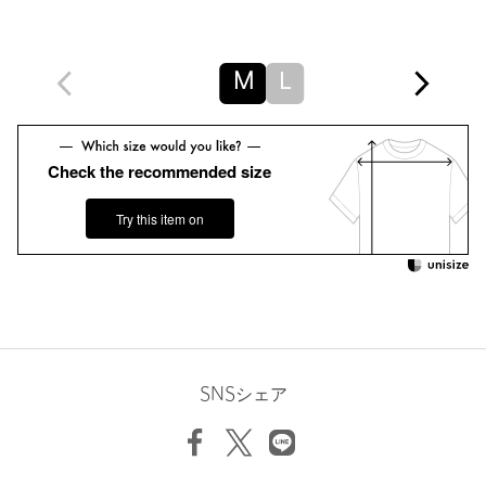
返品
対象商品
返品等について
裾上げ
対象外商品
裾上げについて
M
L
タイプ
MEN
カテゴリー
トップス
|
シャツ / ブラウス
サイズ
M L
Check the recommended size
素材
本体；ポリエステル100％
Try this item on
洗濯表示
洗濯機洗い可
洗濯表示について
原産国
中国製
商品番号
8316-5-000008
SNSシェア