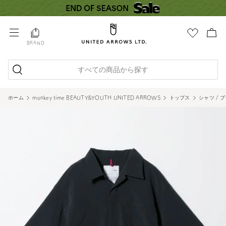
BRAND
すべての商品から探す
ホーム
monkey time BEAUTY&YOUTH UNITED ARROWS
トップス
シャツ / 