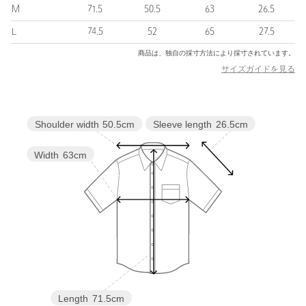
ンドならではの”快適さ”を追求。極限の自然環境にも耐えうる機
M
71.5
50.5
63
26.5
能性とシティーユースにも適したラインナップを展開。機能性と
生活を一体とする独自の美学を元に生み出されたプロダクトは、
L
74.5
52
65
27.5
自然と共存するライフスタイルを背景にデザインされています。
商品は、独自の採寸方法により採寸されています。
サイズガイドを見る
【注意事項】
※商品に「取り扱い上の注意書き」、「洗濯表示」がございます
場合は、使用前に必ずご確認ください。
※商品画像は、光の当たり具合やパソコンなどの閲覧環境によ
Sleeve length
26.5cm
Shoulder width
50.5cm
り、実際の色味と異なって見える場合がございます。あらかじめ
ご了承ください。
Width
63cm
※商品の色味の目安は、商品単体の画像をご参照ください。
店舗へお問い合わせの際は、全国のBEAUTY&YOUTH各店舗まで
下記の品名/品番をお申し付けください。
品名：YDOT AIR VENT O/C SS SHT 品番：83165000008
商品詳細
注文キャンセル
対象商品
Length
71.5cm