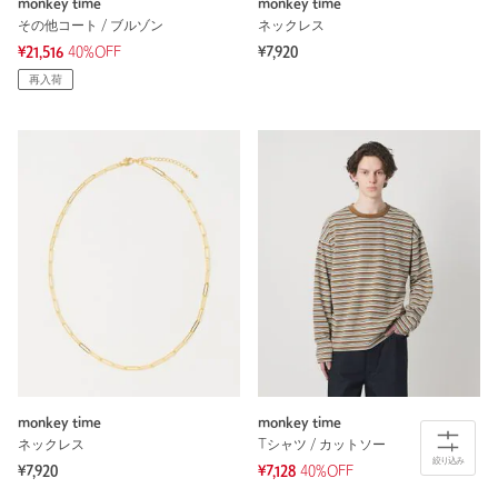
monkey time
monkey time
その他コート / ブルゾン
ネックレス
¥21,516
40%OFF
¥7,920
再入荷
monkey time
monkey time
ネックレス
Tシャツ / カットソー
絞り込み
¥7,920
¥7,128
40%OFF