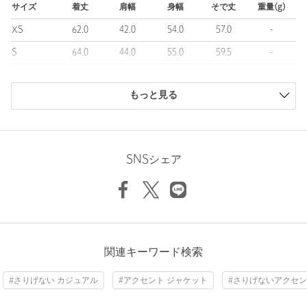
ップ。
サイズ
着丈
肩幅
身幅
そで丈
重量(g)
現代の多様化するニーズを満たす次世代のコンビニをコンセプト
XS
62.0
42.0
54.0
57.0
-
に、日用雑貨、化粧品、カジュアルファッション、食料品等を提
供しています。
S
64.0
44.0
55.0
59.5
-
韓国の旬なブランドをはじめ、各国から厳選した商品やこだわり
M
66.5
45.5
57.5
61.0
-
のオリジナル開発商品等、遊び心のある品揃えで国内外の若年層
を中心に支持を集め、カロスキルの旗艦店には多くの観光客も訪
もっと見る
L
67.5
47.5
59.0
64.0
1320
れています。
商品は、独自の採寸方法により採寸されています。
サイズガイドを見る
【注意事項】
※商品に「取り扱い上の注意書き」、「洗濯表示」がございます
SNSシェア
場合は、使用前に必ずご確認ください。
※商品画像は、光の当たり具合やパソコンなどの閲覧環境によ
Sleeve length
59.5cm
Shoulder width
44cm
り、実際の色味と異なって見える場合がございます。あらかじめ
ご了承ください。
Width
55cm
※商品の色味の目安は、商品単体の画像をご参照ください。
店舗へお問い合わせの際は、全国のNICE WEATHER各店舗まで
関連キーワード検索
下記の品名/品番をお申し付けください。
品名：●NW BUFFRO TRUCKER JK 品番：92256990010
#さりげない カジュアル
#アクセント ジャケット
#さりげないアクセ