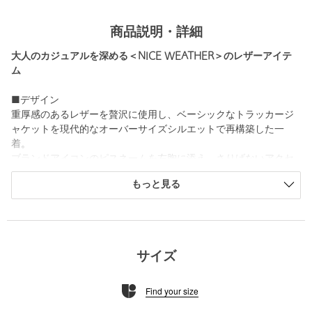
商品説明・詳細
大人のカジュアルを深める＜NICE WEATHER＞のレザーアイテ
ム
■デザイン
重厚感のあるレザーを贅沢に使用し、ベーシックなトラッカージ
ャケットを現代的なオーバーサイズシルエットで再構築した一
着。
ブランドアイコンのピスネームを左胸に添え、さりげないアクセ
ントをプラス。
もっと見る
着込むほどに素材の風合いが深まり、艶や質感の経年変化を楽し
めるのも魅力です。
■コーディネート
羽織るだけでこなれた雰囲気を演出し、大人の洗練されたカジュ
サイズ
アルスタイルへと導きます。
Find your size
＜NICE WEATHER（ナイスウェザー）＞
2020年に韓国・ソウルで誕生した、ライフスタイルセレクトショ