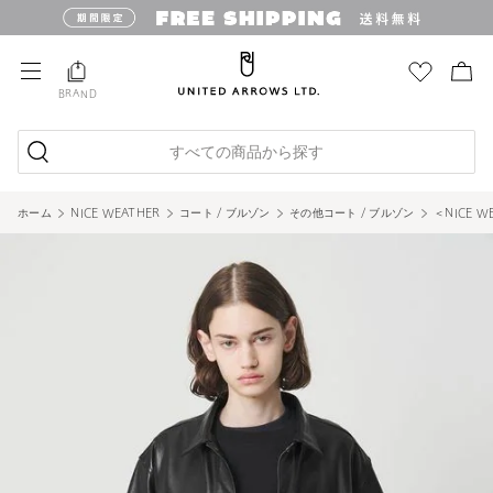
BRAND
すべての商品から探す
ホーム
NICE WEATHER
コート / ブルゾン
その他コート / ブルゾン
＜NICE 