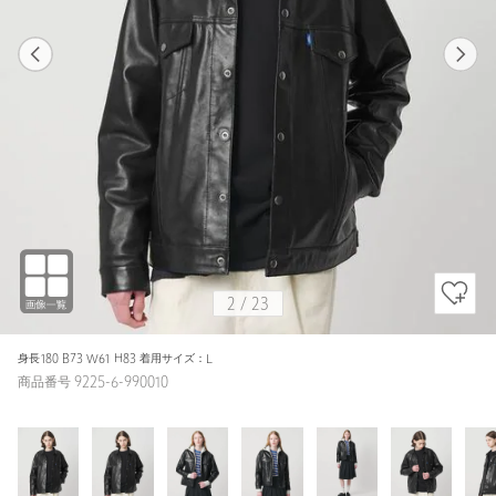
1
23
2
23
BLACK / M
BLACK
176cm
2
/
23
身長180 B73 W61 H83 着用サイズ：L
商品番号 9225-6-990010