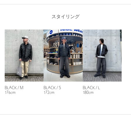
商品詳細
スタイリング
注文キャンセル
対象商品
Length
64cm
返品
対象商品
返品等について
裾上げ
対象外商品
裾上げについて
XS
S
M
L
タイプ
MEN｜WOMEN
カテゴリー
コート / ブルゾン
|
その他コート / ブルゾン
サイズ
XS S M L
Check the recommended size
素材
表；牛革 裏生地；POLYESTER100％
Try this item on
BLACK / M
BLACK / S
BLACK / L
クリーニングは専門店に相談くだ
洗濯表示につい
176cm
172cm
180cm
洗濯表示
さい
て
原産国
インド製
商品番号
9225-6-990010