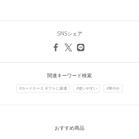
下記の品名/品番をお申し付けください。
品名：TOV MIMI CARDCASE 品番：45464990172
商品詳細
SNSシェア
注文キャンセル
対象商品
返品
対象商品
返品等について
裾上げ
対象外商品
裾上げについて
関連キーワード検索
タイプ
WOMEN
カテゴリー
財布 / 小物
|
名刺入れ / カードケース
#カードケース ギフトに最適
#使いやすい
#華やか
サイズ
FREE
素材
洗濯表示
-
洗濯表示について
おすすめ商品
商品番号
4546-4-990172