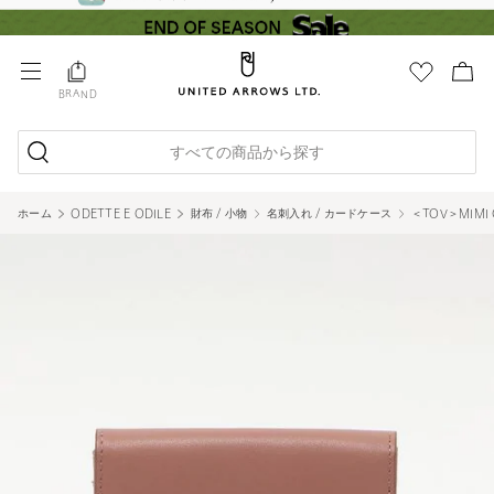
BRAND
すべての商品から探す
ホーム
ODETTE E ODILE
財布 / 小物
名刺入れ / カードケース
＜TOV＞MIMI 