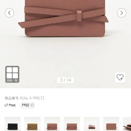
1
14
3
14
BLACK
3
/
14
商品番号 4546-4-990172
LT.PINK
FREE
〇