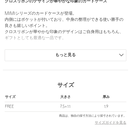
クロスリボンのデザインが華やかな印象のカードケース
MIMIシリーズのカードケースが登場。
内側にはポケットが付いており、中身の整理ができる使い勝手の
良さも嬉しいポイント。
クロスリボンが華やかな印象のデザインはご自身用はもちろん、
ギフトとしても最適な一品です。
＜TOV（トーヴ）＞
もっと見る
2018年スタートのバッグブランド。
「良い」を人々の快適な日常のために。
欧米とアジアの中央に位置する中東の言葉のヘブライ語で「良
い」「麗しい」という意味を持つブランド名には「世界中の人々
が手に取った時に”良い”と感じられるものを」という思いを込め
サイズ
ています。
サイズ
大きさ
厚み
【注意事項】
※商品画像は、光の当たり具合やパソコンなどの閲覧環境によ
FREE
7.5×11
1.9
り、実際の色味と異なって見える場合がございます。あらかじめ
商品は、独自の採寸方法により採寸されています。
ご了承ください。
サイズガイドを見る
店舗へお問い合わせの際は、全国のODETTE E ODILE各店舗まで