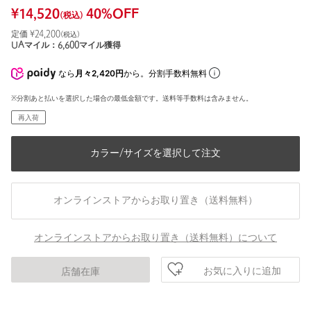
¥
14,520
40
%OFF
(税込)
定価 ¥
24,200
(税込)
UAマイル：
6,600
マイル獲得
なら
月々2,420円
から。分割手数料無料
※分割あと払いを選択した場合の最低金額です。送料等手数料は含みません。
再入荷
カラー/サイズを選択して注文
オンラインストアからお取り置き（送料無料）
オンラインストアからお取り置き（送料無料）について
お気に入りに追加
店舗在庫