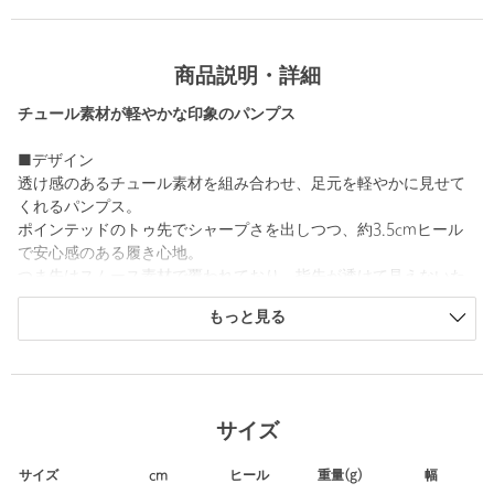
商品説明・詳細
チュール素材が軽やかな印象のパンプス
■デザイン
透け感のあるチュール素材を組み合わせ、足元を軽やかに見せて
くれるパンプス。
ポインテッドのトゥ先でシャープさを出しつつ、約3.5cmヒール
で安心感のある履き心地。
つま先はスムース素材で覆われており、指先が透けて見えないた
めオンからオフまで使いやすい一足です。
もっと見る
■素材
チュール素材と同色のスムースレザーを使用。
■コーディネート
サイズ
滑らかな素材感のタック入りワイドパンツを合わせてスタイリッ
シュにまとめるのがおすすめです。
サイズ
cm
ヒール
重量(g)
幅