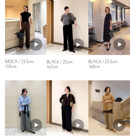
いました。ヒールも3.5センチなので歩きやすいし、少し足長
効果もあってとても気に入りました
年代：
40代後半
身長：
164cm
普段の着用サイズ：
25cm～
参考になった
MOCA / 23.5cm
BLACK / 23.5cm
BLACK / 25cm
159cm
160cm
167cm
※レビューは、個人の主観による感想・体感によるもので、商品の効果や性
能を保証するものではありません。
もっと見る