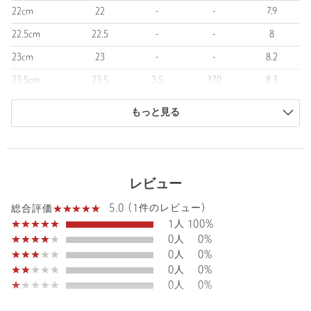
【注意事項】
22cm
22
-
-
7.9
※ソールに保護シートが貼られている場合は剥がしてご使用下さ
22.5cm
22.5
-
-
8
い。
※かかと部分にある1ミリ程度の小さな穴は、生産工程上発生する
23cm
23
-
-
8.2
ものであり、不良品ではございません。
23.5cm
23.5
3.5
370
8.3
※商品画像は、光の当たり具合やパソコンなどの閲覧環境によ
り、実際の色味と異なって見える場合がございます。あらかじめ
24cm
24
-
-
8.5
ご了承ください。
もっと見る
24.5cm
24.5
-
-
8.6
※シューズの重量は、シューズ本体のみ両足の重量となります。
25cm
25
-
-
8.8
箱や付属品は計測に含まれません。
※商品に不良が無い場合、包装紙および箱の破損がございまして
商品は、独自の採寸方法により採寸されています。
レビュー
も発送いたします。あらかじめご了承ください。
サイズガイドを見る
5.0 (1件のレビュー)
総合評価
店舗へお問い合わせの際は、全国のODETTE E ODILE各店舗まで
1人
100%
下記の品名/品番をお申し付けください。
0人
0%
品名：O ｸﾛｽLINﾁｭｰﾙ PS35↑ 品番：45112000039
0人
0%
0人
0%
商品詳細
0人
0%