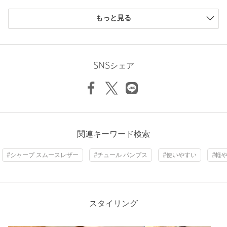
注文キャンセル
対象商品
購入商品のサイズ感
もっと見る
返品
対象商品
返品等について
小さい
0人
0%
少し小さい
0人
0%
裾上げ
対象外商品
裾上げについて
ちょうどよい
1人
100%
タイプ
WOMEN
少し大きい
0人
0%
SNSシェア
大きい
0人
0%
カテゴリー
シューズ
|
パンプス
サイズ
22cm 22.5cm 23cm 23.5cm 24cm 24.5cm 25cm
素材
靴の甲部分：生地×本革
洗濯表示
-
洗濯表示について
ニックネーム： m.m.
関連キーワード検索
投稿日： 2026年6月22日
商品番号
4511-2-000039
#シャープ スムースレザー
#チュール パンプス
#使いやすい
#軽
購入カラー：BLACK
｜
購入サイズ：24.5cm
購入商品のサイズ感：
ちょうどよい
とっても涼しげで、履きやすい商品です。最近、きついのが嫌
で25センチを履いていることが多かったのですが、ちょっと
スタイリング
大きいと感じることもあり、24.5センチを履かせて頂いたら
ぴったりでした。店員さんがとても親切で、また来たいなと思